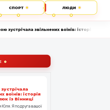
СПОРТ
ЛЮДИ
звільнених воїнів: історія Юлії Павлюк із Вінн
Е
 зустрічала
х воїнів: історія
люк із Вінниці
 Юля. Я подруга вашої