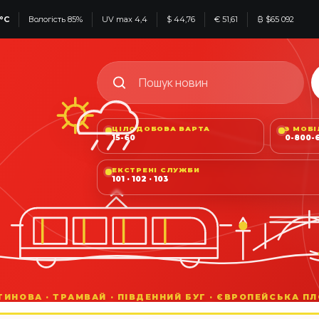
°C
Вологість 85%
UV max 4,4
$ 44,76
€ 51,61
₿ $65 092
ЦІЛОДОБОВА ВАРТА
З МОБ
15-60
0-800-6
ЕКСТРЕНІ СЛУЖБИ
101 · 102 · 103