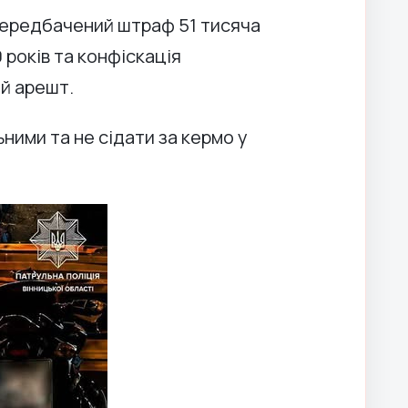
передбачений штраф 51 тисяча
 років та конфіскація
й арешт.
ьними та не сідати за кермо у