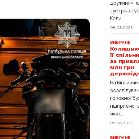
дружини»: іс
зустрічає ук
Коли...
08.08.2026
ВИБРАНЕ
Колишню 
її спіль
за привл
млн грн
держпід
На Вінниччи
розслідува
головної бу
підприємства
яких...
08.08.2026
ВИБРАНЕ