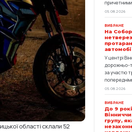
причетними 
05.08.2026
ВИБРАНЕ
На Собор
нетверез
протаран
автомобі
У центрі Він
дорожньо-т
за участю т
попередніми
05.08.2026
ВИБРАНЕ
До 9 рокі
Вінниччи
групу, я
ницької області склали 52
незаконн