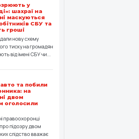
озрюють у
і»: шахраї на
ні маскуються
робітників СБУ та
ь гроші
дали нову схему
ого тиску на громадян
ть від імені СБУ чи...
 авто та побили
нника: на
ні двом
м оголосили
ні правоохоронці
про підозру двом
яких слідство вважає