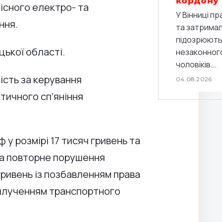
кордону
лісного електро- та
У Вінниці п
ння.
та затримали
підозрюють 
цької області.
незаконног
чоловіків...
ість за керування
04.08.2026
тичного сп’яніння
у розмірі 17 тисяч гривень та
 За повторне порушення
гривень із позбавленням права
вилученням транспортного