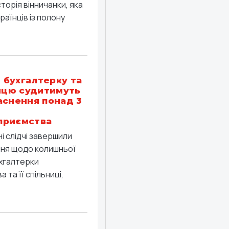
торія вінничанки, яка
раїнців із полону
бухгалтерку та
ницю судитимуть
аснення понад 3
приємства
ні слідчі завершили
ння щодо колишньої
хгалтерки
 та її спільниці,