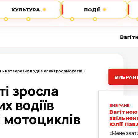
КУЛЬТУРА
ПОДІЇ
Вагітною зустрічала 
сть нетверезих водіїв електросамокатів і
ВИБРАН
ті зросла
их водіїв
ВИБРАНЕ
Вагітною
і мотоциклів
звільнени
Юлії Пав
«Мене звати