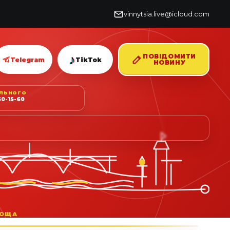
vinnytsia.live@icloud.com
♪
ПОВІДОМИТИ
Telegram
TikTok
НОВИНУ
ІЛЬНОГО
0-15-60