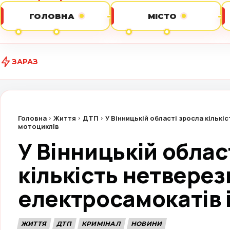
ГОЛОВНА
МІСТО
ЗАРАЗ
Головна
Життя
ДТП
У Вінницькій області зросла кількі
мотоциклів
У Вінницькій облас
кількість нетверез
електросамокатів 
ЖИТТЯ
ДТП
КРИМІНАЛ
НОВИНИ