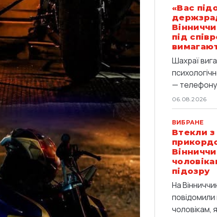
«Вас під
держзрад
Вінниччи
під спів
вимагают
Шахраї вига
психологічн
— телефоную
06.08.2026
ВИБРАНЕ
Втекли з
прикордо
Вінниччи
чоловіка
підозру
На Вінниччи
повідомили 
чоловікам, 