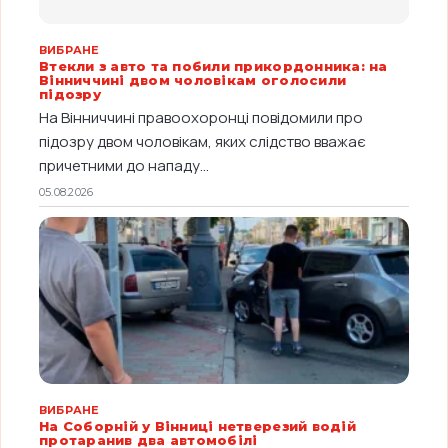
ВИБРАНЕ
Втекли з авто та побили прикордонника: на
Вінниччині двом чоловікам оголосили
підозру
На Вінниччині правоохоронці повідомили про
підозру двом чоловікам, яких слідство вважає
причетними до нападу...
05.08.2026
ВИБРАНЕ
На Соборній у Вінниці нетверезий водій
протаранив два автомобілі