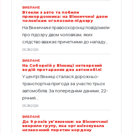
ВИБРАНЕ
Втекли з авто та побили
прикордонника: на Вінниччині двом
чоловікам оголосили підозру
На Вінниччині правоохоронці повідомили
про підозру двом чоловікам, яких
слідство вважає причетними до нападу...
05.08.2026
ВИБРАНЕ
На Соборній у Вінниці нетверезий
водій протаранив два автомобілі
У центрі Вінниці сталася дорожньо-
транспортна пригода за участю трьох
автомобілів. За попередніми даними, 22-
річний...
05.08.2026
ВИБРАНЕ
До 9 років ув’язнення: на Вінниччині
викрили групу, яка організовувала
незаконний перетин кордону