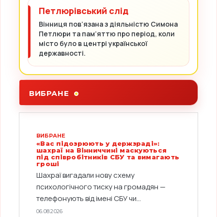
Петлюрівський слід
Вінниця пов’язана з діяльністю Симона
Петлюри та пам’яттю про період, коли
місто було в центрі української
державності.
ВИБРАНЕ
ВИБРАНЕ
«Вас підозрюють у держзраді»:
шахраї на Вінниччині маскуються
під співробітників СБУ та вимагають
гроші
Шахраї вигадали нову схему
психологічного тиску на громадян —
телефонують від імені СБУ чи...
06.08.2026