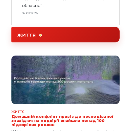
обласної...
02.08.2026
ЖИТТЯ
ЖИТТЯ
Домашній конфлікт привів до несподіваної
знахідки: на подвір’ї знайшли понад 100
підозрілих рослин