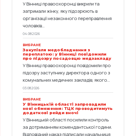
У Вінниці правоохоронці викрили та
затримали жінку, яку підозрюють в
організації незаконного переправлення
чоловіків...
04.08.2026
ВИБРАНЕ
Закупівля медобладнання з
переплатою: у Вінниці повідомили
про підозру посадовцю медзакладу
У Вінниці правоохоронці повідомили про
підозру заступнику директора одного з
комунальних медичних закладів, якого...
03.08.2026
ВИБРАНЕ
У Вінницькій області запровадили
нові обмеження: ТЦК проводитимуть
додаткові рейди вночі
У Вінницькій області посилили контроль
за дотриманням комендантської години.
Відповідний наказ підписали начальниця