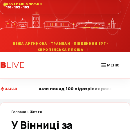
ЕКСТРЕНІ СЛУЖБИ
101 · 102 · 103
В
LIVE
МЕНЮ
и понад 100 підозрілих рослин • Вінниця LIVE стежить
ЗАРАЗ
Головна
Життя
У Вінниці за