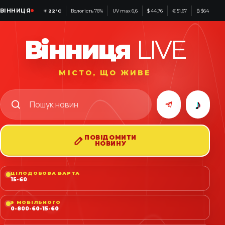
ВІННИЦЯ
☀
22°C
Вологість 76%
UV max 6,6
$ 44,76
€ 51,67
₿ $64 244
Вінниця
LIVE
МІСТО, ЩО ЖИВЕ
♪
ПОВІДОМИТИ
НОВИНУ
ЦІЛОДОБОВА ВАРТА
15-60
З МОБІЛЬНОГО
0-800-60-15-60