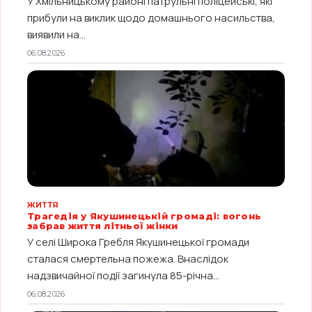
У Хмільницькому районі патрульні поліцейські, які
прибули на виклик щодо домашнього насильства,
виявили на...
06.08.2026
ЖИТТЯ
Трагедія у Якушинецькій громаді: вогонь
забрав життя літньої жінки
У селі Широка Гребля Якушинецької громади
сталася смертельна пожежа. Внаслідок
надзвичайної події загинула 85-річна...
06.08.2026