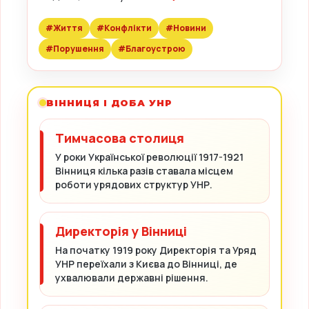
#Життя
#Конфлікти
#Новини
#Порушення
#Благоустрою
ВІННИЦЯ І ДОБА УНР
Тимчасова столиця
У роки Української революції 1917-1921
Вінниця кілька разів ставала місцем
роботи урядових структур УНР.
Директорія у Вінниці
На початку 1919 року Директорія та Уряд
УНР переїхали з Києва до Вінниці, де
ухвалювали державні рішення.