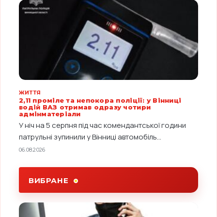
ЖИТТЯ
2,11 проміле та непокора поліції: у Вінниці
водій ВАЗ отримав одразу чотири
адмінматеріали
У ніч на 5 серпня під час комендантської години
патрульні зупинили у Вінниці автомобіль...
06.08.2026
ВИБРАНЕ