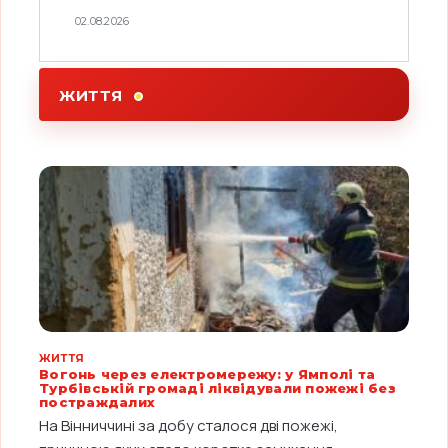
02.08.2026
ЖИТТЯ
ЖИТТЯ
Вогонь через електромережу: у Ямполі та
Турбівській громаді ліквідували пожежі без
постраждалих
На Вінниччині за добу сталося дві пожежі,