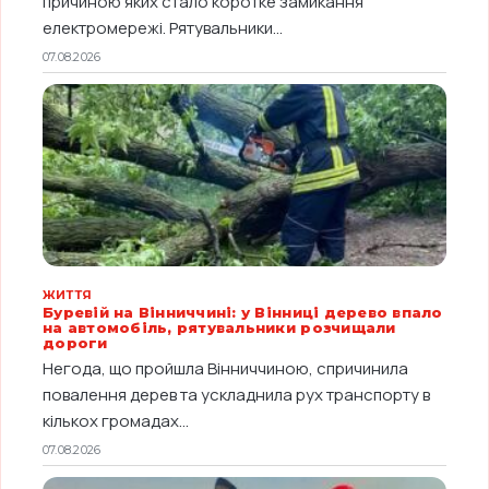
причиною яких стало коротке замикання
електромережі. Рятувальники...
07.08.2026
ЖИТТЯ
Буревій на Вінниччині: у Вінниці дерево впало
на автомобіль, рятувальники розчищали
дороги
Негода, що пройшла Вінниччиною, спричинила
повалення дерев та ускладнила рух транспорту в
кількох громадах...
07.08.2026