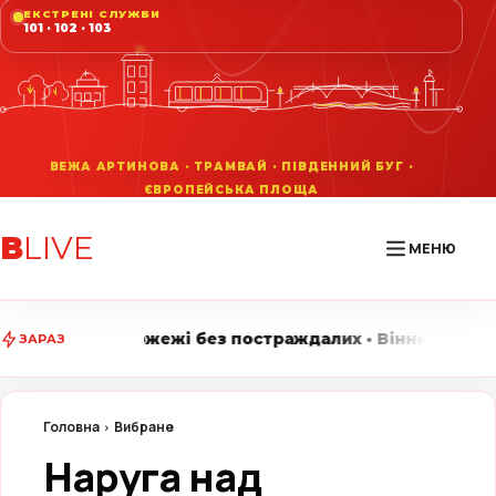
ЕКСТРЕНІ СЛУЖБИ
101 · 102 · 103
В
LIVE
МЕНЮ
ежі без постраждалих • Вінниця LIVE стежить за голов
ЗАРАЗ
Головна
Вибране
Наруга над