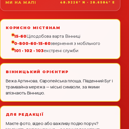
МИ НА МАПІ
48.9226° N · 28.6584° E
КОРИСНО МІСТЯНАМ
15-60
Цілодобова варта Вінниці
0-800-60-15-60
звернення з мобільного
101 · 102 · 103
екстрені служби
ВІННИЦЬКИЙ ОРІЄНТИР
Вежа Артинова, Європейська площа, Південний Буг і
трамвайна мережа — міські символи, за якими
впізнають Вінницю.
ДЛЯ РЕДАКЦІЇ
Маєте фото, відео або важливу подію поруч?