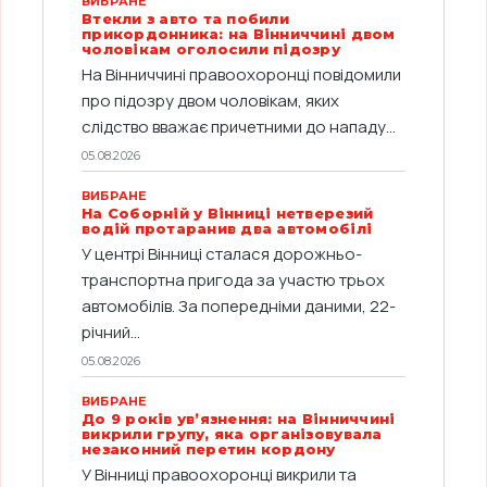
ВИБРАНЕ
Втекли з авто та побили
прикордонника: на Вінниччині двом
чоловікам оголосили підозру
На Вінниччині правоохоронці повідомили
про підозру двом чоловікам, яких
слідство вважає причетними до нападу...
05.08.2026
ВИБРАНЕ
На Соборній у Вінниці нетверезий
водій протаранив два автомобілі
У центрі Вінниці сталася дорожньо-
транспортна пригода за участю трьох
автомобілів. За попередніми даними, 22-
річний...
05.08.2026
ВИБРАНЕ
До 9 років ув’язнення: на Вінниччині
викрили групу, яка організовувала
незаконний перетин кордону
У Вінниці правоохоронці викрили та