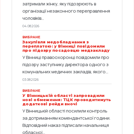
затримали жінку, яку підозрюють в
організації незаконного переправлення
чоловіків...
04.08.2026
ВИБРАНЕ
Закупівля медобладнання з
переплатою: у Вінниці повідомили
про підозру посадовцю медзакладу
У Вінниці правоохоронці повідомили про
підозру заступнику директора одного з
комунальних медичних закладів, якого...
03.08.2026
ВИБРАНЕ
У Вінницькій області запровадили
нові обмеження: ТЦК проводитимуть
додаткові рейди вночі
У Вінницькій області посилили контроль
за дотриманням комендантської години.
Відповідний наказ підписали начальниця
обласної...