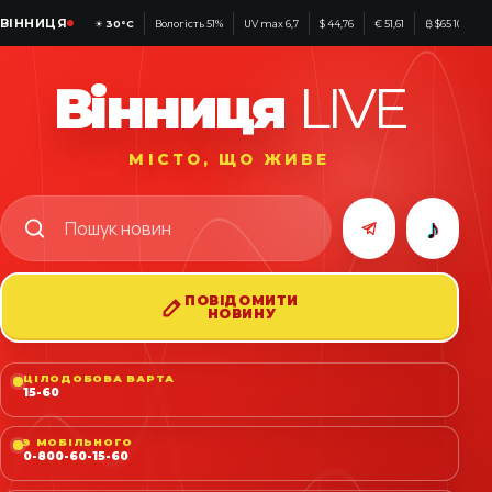
ВІННИЦЯ
☀
30°C
Вологість 51%
UV max 6,7
$ 44,76
€ 51,61
₿ $65 100
Вінниця
LIVE
МІСТО, ЩО ЖИВЕ
♪
ПОВІДОМИТИ
НОВИНУ
ЦІЛОДОБОВА ВАРТА
15-60
З МОБІЛЬНОГО
0-800-60-15-60