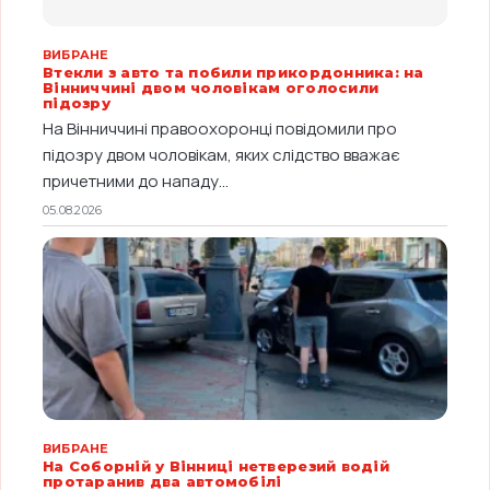
ВИБРАНЕ
Втекли з авто та побили прикордонника: на
Вінниччині двом чоловікам оголосили
підозру
На Вінниччині правоохоронці повідомили про
підозру двом чоловікам, яких слідство вважає
причетними до нападу...
05.08.2026
ВИБРАНЕ
На Соборній у Вінниці нетверезий водій
протаранив два автомобілі