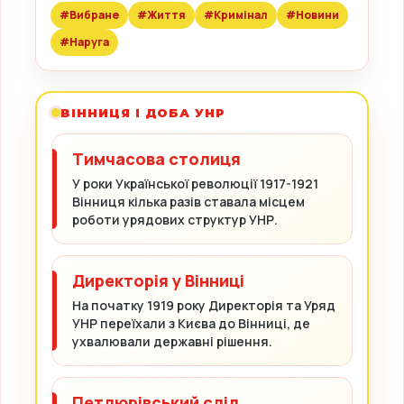
#Вибране
#Життя
#Кримінал
#Новини
#Наруга
ВІННИЦЯ І ДОБА УНР
Тимчасова столиця
У роки Української революції 1917-1921
Вінниця кілька разів ставала місцем
роботи урядових структур УНР.
Директорія у Вінниці
На початку 1919 року Директорія та Уряд
УНР переїхали з Києва до Вінниці, де
ухвалювали державні рішення.
Петлюрівський слід