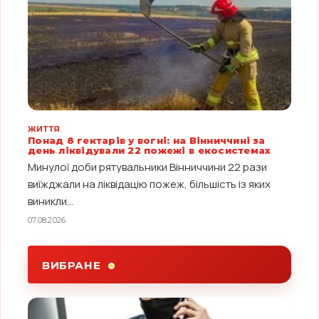
ЖИТТЯ
Понад 8 гектарів у вогні: на Вінниччині за
день ліквідували 22 пожежі в екосистемах
Минулої доби рятувальники Вінниччини 22 рази
виїжджали на ліквідацію пожеж, більшість із яких
виникли...
07.08.2026
ВИБРАНЕ