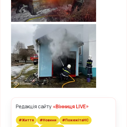
Редакція сайту
«Вінниця LIVE»
#Життя
#Новини
#ПожежітаНС