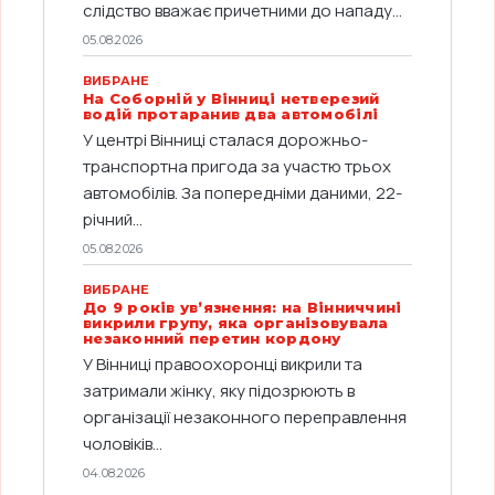
слідство вважає причетними до нападу...
05.08.2026
ВИБРАНЕ
На Соборній у Вінниці нетверезий
водій протаранив два автомобілі
У центрі Вінниці сталася дорожньо-
транспортна пригода за участю трьох
автомобілів. За попередніми даними, 22-
річний...
05.08.2026
ВИБРАНЕ
До 9 років ув’язнення: на Вінниччині
викрили групу, яка організовувала
незаконний перетин кордону
У Вінниці правоохоронці викрили та
затримали жінку, яку підозрюють в
організації незаконного переправлення
чоловіків...
04.08.2026