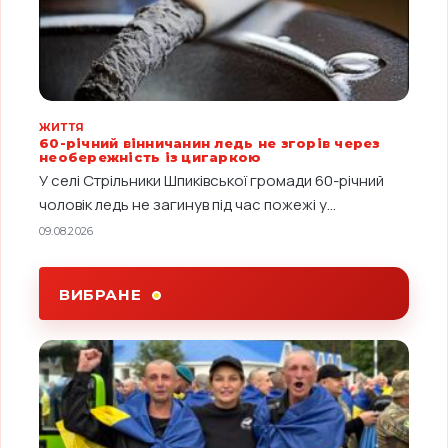
ЖИТТЯ
60-річний вінничанин ледь не згорів через
необережність із цигаркою
У селі Стрільники Шпиківської громади 60-річний
чоловік ледь не загинув під час пожежі у...
09.08.2026
ВИБРАНЕ