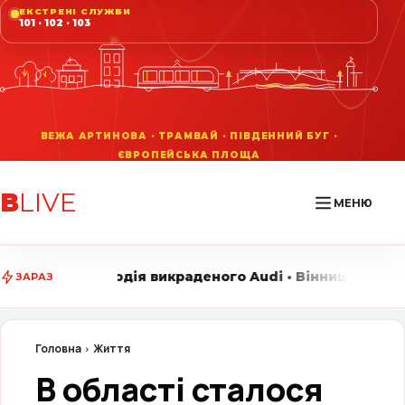
ЕКСТРЕНІ СЛУЖБИ
101 · 102 · 103
В
LIVE
МЕНЮ
икраденого Audi • Вінниця LIVE стежить за головними 
ЗАРАЗ
Головна
Життя
В області сталося