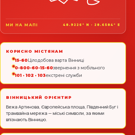
МИ НА МАПІ
48.9226° N · 28.6584° E
КОРИСНО МІСТЯНАМ
15-60
Цілодобова варта Вінниці
0-800-60-15-60
звернення з мобільного
101 · 102 · 103
екстрені служби
ВІННИЦЬКИЙ ОРІЄНТИР
Вежа Артинова, Європейська площа, Південний Буг і
трамвайна мережа — міські символи, за якими
впізнають Вінницю.