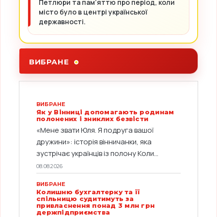
Петлюри та пам’яттю про період, коли
місто було в центрі української
державності.
ВИБРАНЕ
ВИБРАНЕ
Як у Вінниці допомагають родинам
полонених і зниклих безвісти
«Мене звати Юля. Я подруга вашої
дружини»: історія вінничанки, яка
зустрічає українців із полону Коли...
08.08.2026
ВИБРАНЕ
Колишню бухгалтерку та її
спільницю судитимуть за
привласнення понад 3 млн грн
держпідприємства