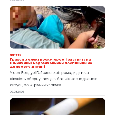
ЖИТТЯ
Грався з електроскутером і застряг: на
Вінниччині надзвичайники поспішили на
допомогу дитині
У селі Бондурі Гайсинської громади дитяча
цікавість обернулася для батьків несподіваною
ситуацією. 4-річний хлопчик...
09.08.2026