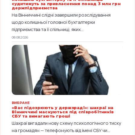
судитимуть за привласнення понад 3 млн грн
держпідприємства
На Вінниччині слідчі завершили розслідування
щодо колишньої головної бухгалтерки
підприємства та її спільниці, яких...
08.08.2026
ВИБРАНЕ
«Вас підозрюють у держзраді»: шахраї на
Вінниччині маскуються під співробітників
СБУ та вимагають гроші
Шахраї вигадали нову схему психологічного тиску
на громадян — телефонують від імені СБУ чи...