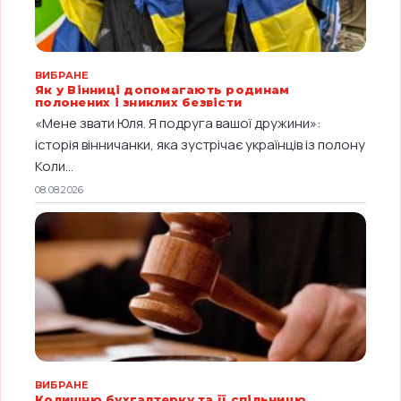
ВИБРАНЕ
Як у Вінниці допомагають родинам
полонених і зниклих безвісти
«Мене звати Юля. Я подруга вашої дружини»:
історія вінничанки, яка зустрічає українців із полону
Коли...
08.08.2026
ВИБРАНЕ
Колишню бухгалтерку та її спільницю