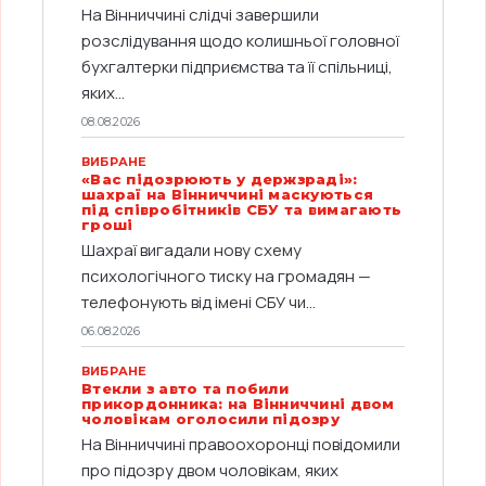
На Вінниччині слідчі завершили
розслідування щодо колишньої головної
бухгалтерки підприємства та її спільниці,
яких...
08.08.2026
ВИБРАНЕ
«Вас підозрюють у держзраді»:
шахраї на Вінниччині маскуються
під співробітників СБУ та вимагають
гроші
Шахраї вигадали нову схему
психологічного тиску на громадян —
телефонують від імені СБУ чи...
06.08.2026
ВИБРАНЕ
Втекли з авто та побили
прикордонника: на Вінниччині двом
чоловікам оголосили підозру
На Вінниччині правоохоронці повідомили
про підозру двом чоловікам, яких