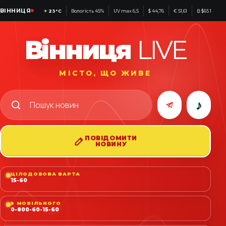
ВІННИЦЯ
☀
23°C
Вологість 45%
UV max 6,5
$ 44,76
€ 51,61
₿ $65 183
Вінниця
LIVE
МІСТО, ЩО ЖИВЕ
♪
ПОВІДОМИТИ
НОВИНУ
ЦІЛОДОБОВА ВАРТА
15-60
З МОБІЛЬНОГО
0-800-60-15-60