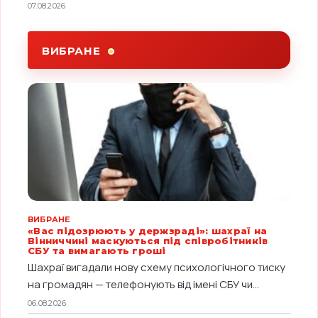
07.08.2026
ВИБРАНЕ
ВИБРАНЕ
«Вас підозрюють у держзраді»: шахраї на
Вінниччині маскуються під співробітників
СБУ та вимагають гроші
Шахраї вигадали нову схему психологічного тиску
на громадян — телефонують від імені СБУ чи...
06.08.2026