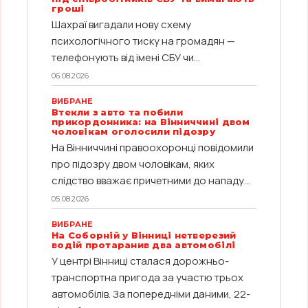
гроші
Шахраї вигадали нову схему
психологічного тиску на громадян —
телефонують від імені СБУ чи...
06.08.2026
ВИБРАНЕ
Втекли з авто та побили
прикордонника: на Вінниччині двом
чоловікам оголосили підозру
На Вінниччині правоохоронці повідомили
про підозру двом чоловікам, яких
слідство вважає причетними до нападу...
05.08.2026
ВИБРАНЕ
На Соборній у Вінниці нетверезий
водій протаранив два автомобілі
У центрі Вінниці сталася дорожньо-
транспортна пригода за участю трьох
автомобілів. За попередніми даними, 22-