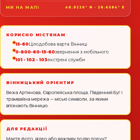
МИ НА МАПІ
48.9226° N · 28.6584° E
КОРИСНО МІСТЯНАМ
15-60
Цілодобова варта Вінниці
0-800-60-15-60
звернення з мобільного
101 · 102 · 103
екстрені служби
ВІННИЦЬКИЙ ОРІЄНТИР
Вежа Артинова, Європейська площа, Південний Буг і
трамвайна мережа — міські символи, за якими
впізнають Вінницю.
ДЛЯ РЕДАКЦІЇ
Маєте фото, відео або важливу подію поруч?