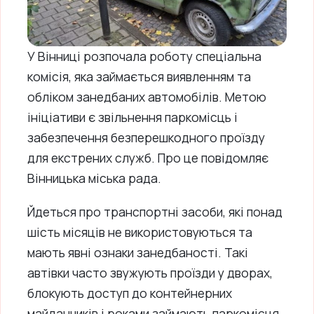
У Вінниці розпочала роботу спеціальна
комісія, яка займається виявленням та
обліком занедбаних автомобілів. Метою
ініціативи є звільнення паркомісць і
забезпечення безперешкодного проїзду
для екстрених служб. Про це повідомляє
Вінницька міська рада.
Йдеться про транспортні засоби, які понад
шість місяців не використовуються та
мають явні ознаки занедбаності. Такі
автівки часто звужують проїзди у дворах,
блокують доступ до контейнерних
майданчиків і роками займають паркомісця.