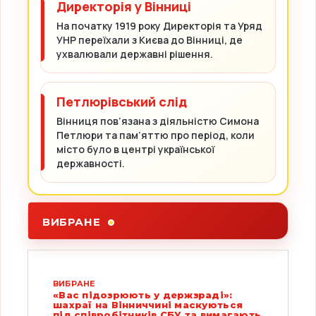
Директорія у Вінниці
На початку 1919 року Директорія та Уряд
УНР переїхали з Києва до Вінниці, де
ухвалювали державні рішення.
Петлюрівський слід
Вінниця пов’язана з діяльністю Симона
Петлюри та пам’яттю про період, коли
місто було в центрі української
державності.
ВИБРАНЕ
ВИБРАНЕ
«Вас підозрюють у держзраді»:
шахраї на Вінниччині маскуються
під співробітників СБУ та вимагають