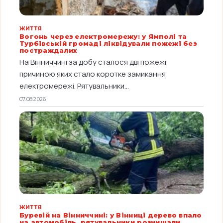
ЖИТТЯ
Вогонь через електромережу: у Ямполі та
Турбівській громаді ліквідували пожежі без
постраждалих
На Вінниччині за добу сталося дві пожежі,
причиною яких стало коротке замикання
електромережі. Рятувальники...
07.08.2026
ЖИТТЯ
Буревій на Вінниччині: у Вінниці дерево впало
на автомобіль, рятувальники розчищали