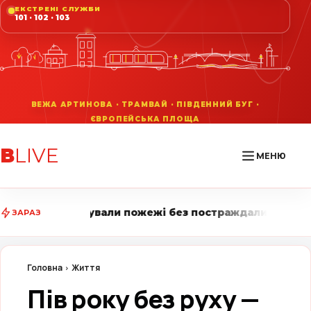
ЕКСТРЕНІ СЛУЖБИ
101 · 102 · 103
В
LIVE
МЕНЮ
пожежі без постраждалих • Вінниця LIVE стежить за го
ЗАРАЗ
Головна
Життя
Пів року без руху —