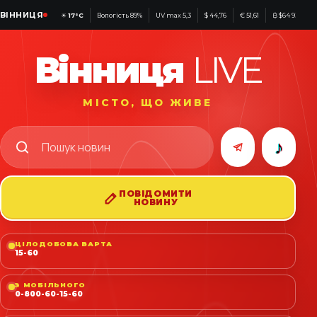
ВІННИЦЯ
☀
17°C
Вологість 89%
UV max 5,3
$ 44,76
€ 51,61
₿ $64 934
Вінниця
LIVE
МІСТО, ЩО ЖИВЕ
♪
ПОВІДОМИТИ
НОВИНУ
ЦІЛОДОБОВА ВАРТА
15-60
З МОБІЛЬНОГО
0-800-60-15-60