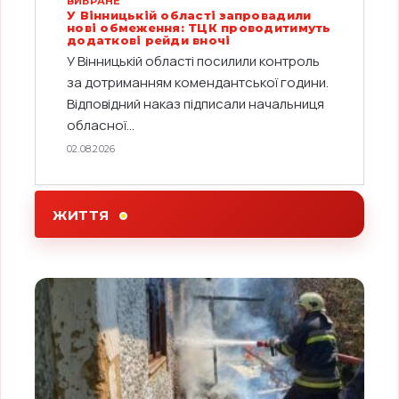
ВИБРАНЕ
У Вінницькій області запровадили
нові обмеження: ТЦК проводитимуть
додаткові рейди вночі
У Вінницькій області посилили контроль
за дотриманням комендантської години.
Відповідний наказ підписали начальниця
обласної...
02.08.2026
ЖИТТЯ