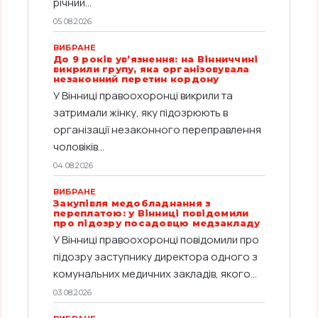
річний...
05.08.2026
ВИБРАНЕ
До 9 років ув’язнення: на Вінниччині
викрили групу, яка організовувала
незаконний перетин кордону
У Вінниці правоохоронці викрили та
затримали жінку, яку підозрюють в
організації незаконного переправлення
чоловіків...
04.08.2026
ВИБРАНЕ
Закупівля медобладнання з
переплатою: у Вінниці повідомили
про підозру посадовцю медзакладу
У Вінниці правоохоронці повідомили про
підозру заступнику директора одного з
комунальних медичних закладів, якого...
03.08.2026