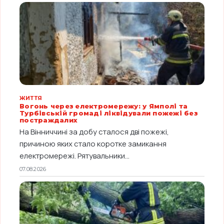
ЖИТТЯ
Вогонь через електромережу: у Ямполі та
Турбівській громаді ліквідували пожежі без
постраждалих
На Вінниччині за добу сталося дві пожежі,
причиною яких стало коротке замикання
електромережі. Рятувальники...
07.08.2026