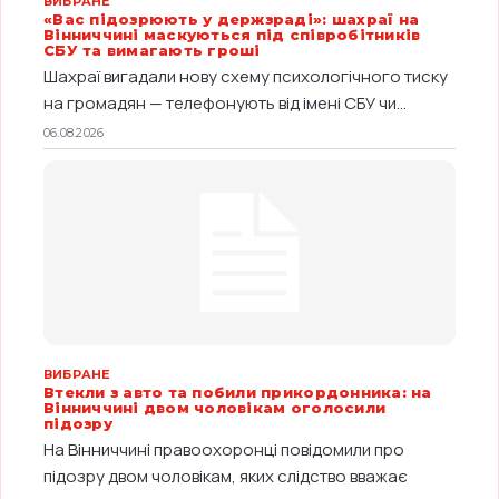
ВИБРАНЕ
«Вас підозрюють у держзраді»: шахраї на
Вінниччині маскуються під співробітників
СБУ та вимагають гроші
Шахраї вигадали нову схему психологічного тиску
на громадян — телефонують від імені СБУ чи...
06.08.2026
ВИБРАНЕ
Втекли з авто та побили прикордонника: на
Вінниччині двом чоловікам оголосили
підозру
На Вінниччині правоохоронці повідомили про
підозру двом чоловікам, яких слідство вважає