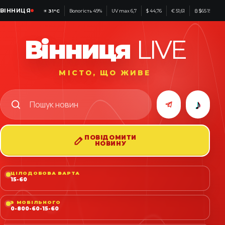
ВІННИЦЯ
☀
31°C
Вологість 49%
UV max 6,7
$ 44,76
€ 51,61
₿ $65 156
Вінниця
LIVE
МІСТО, ЩО ЖИВЕ
♪
ПОВІДОМИТИ
НОВИНУ
ЦІЛОДОБОВА ВАРТА
15-60
З МОБІЛЬНОГО
0-800-60-15-60