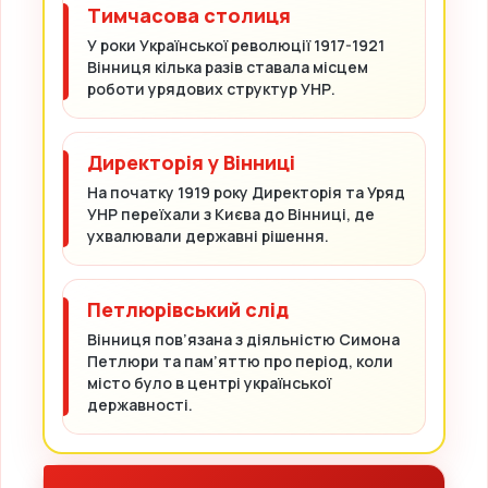
Тимчасова столиця
У роки Української революції 1917-1921
Вінниця кілька разів ставала місцем
роботи урядових структур УНР.
Директорія у Вінниці
На початку 1919 року Директорія та Уряд
УНР переїхали з Києва до Вінниці, де
ухвалювали державні рішення.
Петлюрівський слід
Вінниця пов’язана з діяльністю Симона
Петлюри та пам’яттю про період, коли
місто було в центрі української
державності.