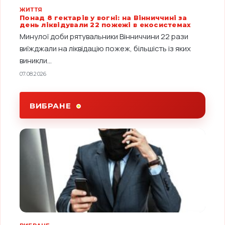
ЖИТТЯ
Понад 8 гектарів у вогні: на Вінниччині за
день ліквідували 22 пожежі в екосистемах
Минулої доби рятувальники Вінниччини 22 рази
виїжджали на ліквідацію пожеж, більшість із яких
виникли...
07.08.2026
ВИБРАНЕ