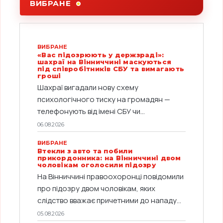
ВИБРАНЕ
ВИБРАНЕ
«Вас підозрюють у держзраді»:
шахраї на Вінниччині маскуються
під співробітників СБУ та вимагають
гроші
Шахраї вигадали нову схему
психологічного тиску на громадян —
телефонують від імені СБУ чи...
06.08.2026
ВИБРАНЕ
Втекли з авто та побили
прикордонника: на Вінниччині двом
чоловікам оголосили підозру
На Вінниччині правоохоронці повідомили
про підозру двом чоловікам, яких
слідство вважає причетними до нападу...
05.08.2026