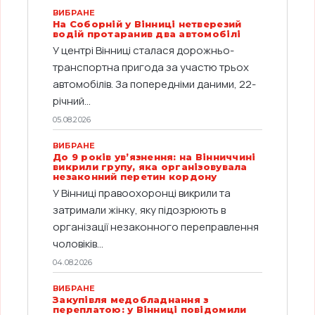
ВИБРАНЕ
На Соборній у Вінниці нетверезий
водій протаранив два автомобілі
У центрі Вінниці сталася дорожньо-
транспортна пригода за участю трьох
автомобілів. За попередніми даними, 22-
річний...
05.08.2026
ВИБРАНЕ
До 9 років ув’язнення: на Вінниччині
викрили групу, яка організовувала
незаконний перетин кордону
У Вінниці правоохоронці викрили та
затримали жінку, яку підозрюють в
організації незаконного переправлення
чоловіків...
04.08.2026
ВИБРАНЕ
Закупівля медобладнання з
переплатою: у Вінниці повідомили