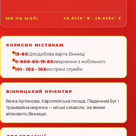
МИ НА МАПІ
48.9226° N · 28.6584° E
КОРИСНО МІСТЯНАМ
15-60
Цілодобова варта Вінниці
0-800-60-15-60
звернення з мобільного
101 · 102 · 103
екстрені служби
ВІННИЦЬКИЙ ОРІЄНТИР
Вежа Артинова, Європейська площа, Південний Буг і
трамвайна мережа — міські символи, за якими
впізнають Вінницю.