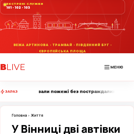
ЕКСТРЕНІ СЛУЖБИ
101 · 102 · 103
В
LIVE
МЕНЮ
пожежі без постраждалих • Вінниця LIVE стежить за го
ЗАРАЗ
Головна
Життя
У Вінниці дві автівки