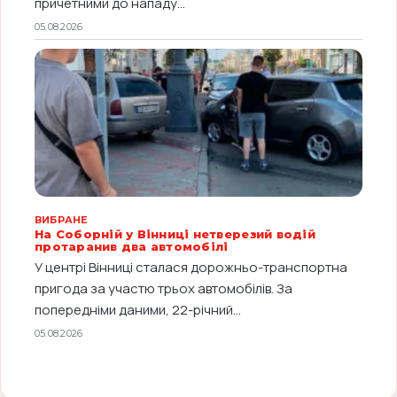
причетними до нападу...
05.08.2026
ВИБРАНЕ
На Соборній у Вінниці нетверезий водій
протаранив два автомобілі
У центрі Вінниці сталася дорожньо-транспортна
пригода за участю трьох автомобілів. За
попередніми даними, 22-річний...
05.08.2026