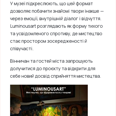
У музеї підкреслюють, що цей формат
дозволяє побачити знайомі твори інакше —
через емоції, внутрішній діалог і відчуття.
Luminousart розглядають як форму тихого
та усвідомленого спротиву, де мистецтво
стає простором зосередженості й
співучасті.
Вінничан та гостей міста запрошують
долучитися до проєкту та відкрити для
себе новий досвід сприйняття мистецтва.