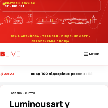
ЕКСТРЕНІ СЛУЖБИ
101 · 102 · 103
В
LIVE
МЕНЮ
100 підозрілих рослин • Вінниця LIVE стежить за голо
ЗАРАЗ
Головна
Життя
Luminousart у