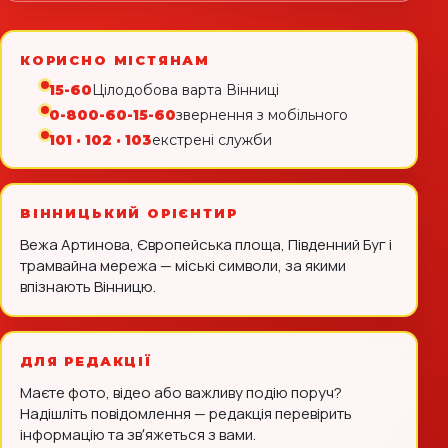
КОРИСНО МІСТЯНАМ
15-60
Цілодобова варта Вінниці
0-800-60-15-60
звернення з мобільного
101 · 102 · 103
екстрені служби
ВІННИЦЬКИЙ ОРІЄНТИР
Вежа Артинова, Європейська площа, Південний Буг і
трамвайна мережа — міські символи, за якими
впізнають Вінницю.
ДЛЯ РЕДАКЦІЇ
Маєте фото, відео або важливу подію поруч?
Надішліть повідомлення — редакція перевірить
інформацію та звʼяжеться з вами.