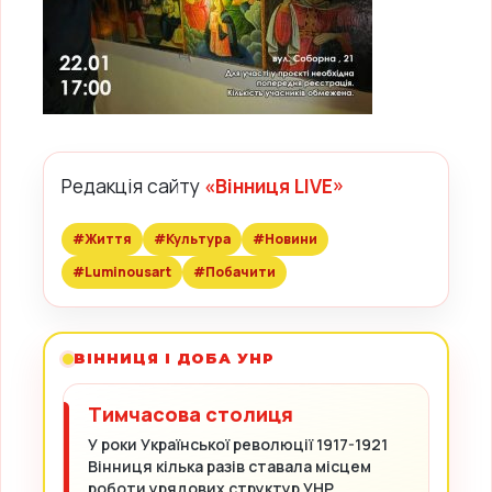
Редакція сайту
«Вінниця LIVE»
#Життя
#Культура
#Новини
#Luminousart
#Побачити
ВІННИЦЯ І ДОБА УНР
Тимчасова столиця
У роки Української революції 1917-1921
Вінниця кілька разів ставала місцем
роботи урядових структур УНР.