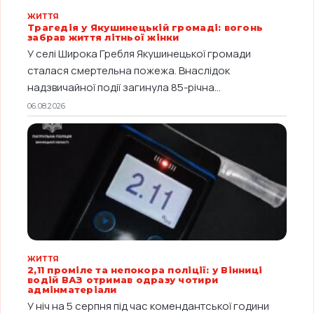
ЖИТТЯ
Трагедія у Якушинецькій громаді: вогонь
забрав життя літньої жінки
У селі Широка Гребля Якушинецької громади
сталася смертельна пожежа. Внаслідок
надзвичайної події загинула 85-річна...
06.08.2026
ЖИТТЯ
2,11 проміле та непокора поліції: у Вінниці
водій ВАЗ отримав одразу чотири
адмінматеріали
У ніч на 5 серпня під час комендантської години