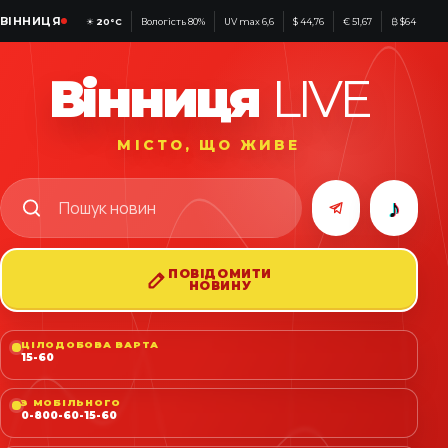
ВІННИЦЯ
☀
20°C
Вологість 80%
UV max 6,6
$ 44,76
€ 51,67
₿ $64 254
Вінниця
LIVE
МІСТО, ЩО ЖИВЕ
♪
ПОВІДОМИТИ
НОВИНУ
ЦІЛОДОБОВА ВАРТА
15-60
З МОБІЛЬНОГО
0-800-60-15-60