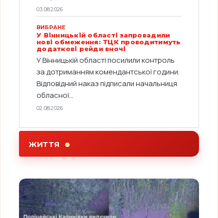
03.08.2026
ВИБРАНЕ
У Вінницькій області запровадили
нові обмеження: ТЦК проводитимуть
додаткові рейди вночі
У Вінницькій області посилили контроль
за дотриманням комендантської години.
Відповідний наказ підписали начальниця
обласної...
02.08.2026
ЖИТТЯ