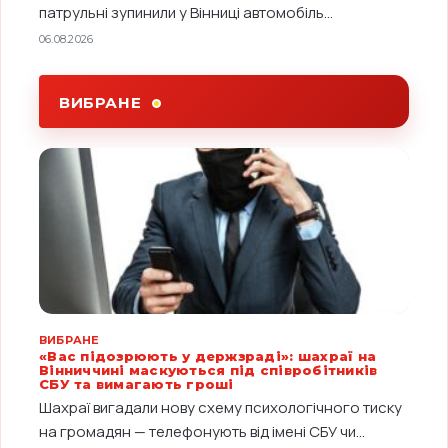
патрульні зупинили у Вінниці автомобіль...
06.08.2026
ВИБРАНЕ
ВИБРАНЕ
«Вас підозрюють у держзраді»: шахраї на
Вінниччині маскуються під співробітників
СБУ та вимагають гроші
Шахраї вигадали нову схему психологічного тиску
на громадян — телефонують від імені СБУ чи...