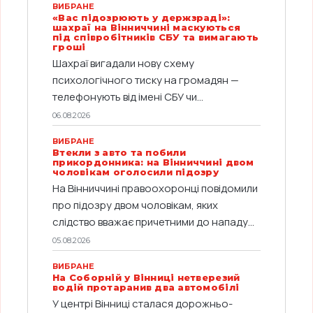
ВИБРАНЕ
«Вас підозрюють у держзраді»:
шахраї на Вінниччині маскуються
під співробітників СБУ та вимагають
гроші
Шахраї вигадали нову схему
психологічного тиску на громадян —
телефонують від імені СБУ чи...
06.08.2026
ВИБРАНЕ
Втекли з авто та побили
прикордонника: на Вінниччині двом
чоловікам оголосили підозру
На Вінниччині правоохоронці повідомили
про підозру двом чоловікам, яких
слідство вважає причетними до нападу...
05.08.2026
ВИБРАНЕ
На Соборній у Вінниці нетверезий
водій протаранив два автомобілі
У центрі Вінниці сталася дорожньо-