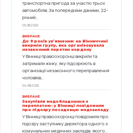
транспортна пригода за участю трьох
автомобілів. За попередніми даними, 22-
річний...
05.08.2026
ВИБРАНЕ
До 9 років ув’язнення: на Вінниччині
викрили групу, яка організовувала
незаконний перетин кордону
У Вінниці правоохоронці викрили та
затримали жінку, яку підозрюють в
організації незаконного переправлення
чоловіків...
04.08.2026
ВИБРАНЕ
Закупівля медобладнання з
переплатою: у Вінниці повідомили
про підозру посадовцю медзакладу
У Вінниці правоохоронці повідомили про
підозру заступнику директора одного з
комунальних медичних закладів, якого...