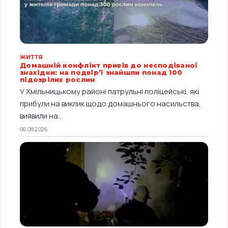
ЖИТТЯ
Домашній конфлікт привів до несподіваної
знахідки: на подвір’ї знайшли понад 100
підозрілих рослин
У Хмільницькому районі патрульні поліцейські, які
прибули на виклик щодо домашнього насильства,
виявили на...
06.08.2026