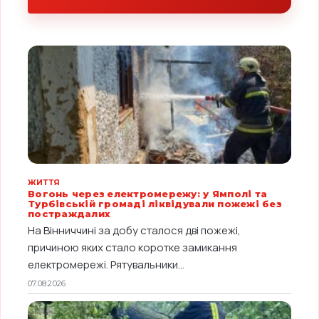
ЖИТТЯ
Вогонь через електромережу: у Ямполі та
Турбівській громаді ліквідували пожежі без
постраждалих
На Вінниччині за добу сталося дві пожежі,
причиною яких стало коротке замикання
електромережі. Рятувальники...
07.08.2026