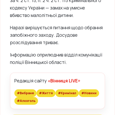
за ч. 2 ст. 15, п. 2 ч. 2 ст. 115 Кримінального
кодексу України — замах на умисне
вбивство малолітньої дитини.
Наразі вирішується питання щодо обрання
запобіжного заходу. Досудове
розслідування триває.
Інформацію оприлюднив відділ комунікації
поліції Вінницької області.
Редакція сайту
«Вінниця LIVE»
#Вибране
#Життя
#Кримінал
#Новини
#Алкоголь