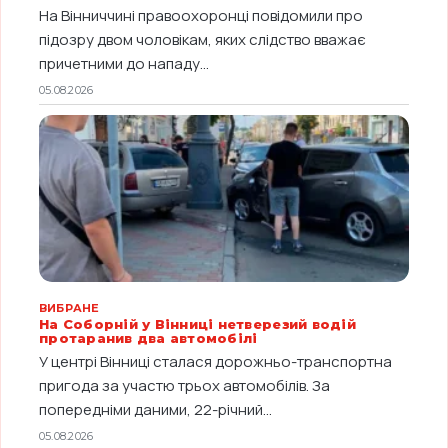
На Вінниччині правоохоронці повідомили про
підозру двом чоловікам, яких слідство вважає
причетними до нападу...
05.08.2026
ВИБРАНЕ
На Соборній у Вінниці нетверезий водій
протаранив два автомобілі
У центрі Вінниці сталася дорожньо-транспортна
пригода за участю трьох автомобілів. За
попередніми даними, 22-річний...
05.08.2026