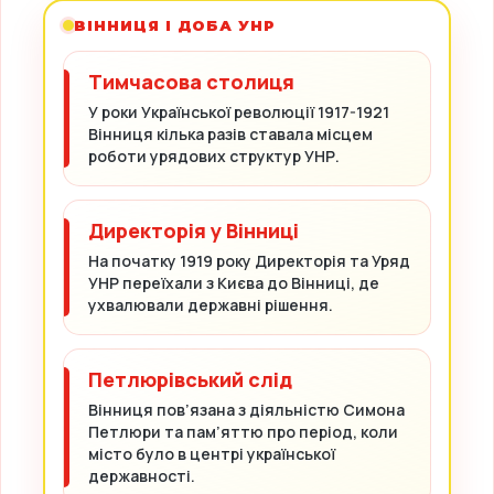
ВІННИЦЯ І ДОБА УНР
Тимчасова столиця
У роки Української революції 1917-1921
Вінниця кілька разів ставала місцем
роботи урядових структур УНР.
Директорія у Вінниці
На початку 1919 року Директорія та Уряд
УНР переїхали з Києва до Вінниці, де
ухвалювали державні рішення.
Петлюрівський слід
Вінниця пов’язана з діяльністю Симона
Петлюри та пам’яттю про період, коли
місто було в центрі української
державності.