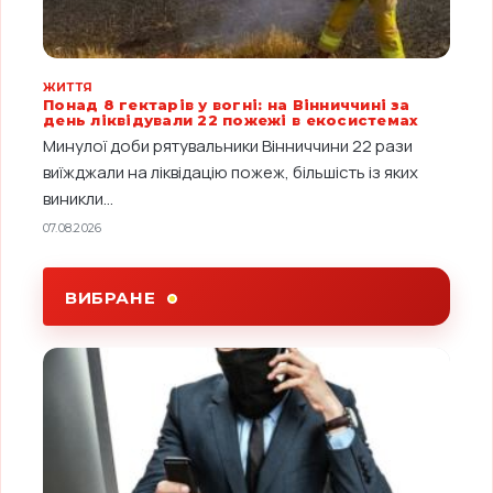
ЖИТТЯ
Понад 8 гектарів у вогні: на Вінниччині за
день ліквідували 22 пожежі в екосистемах
Минулої доби рятувальники Вінниччини 22 рази
виїжджали на ліквідацію пожеж, більшість із яких
виникли...
07.08.2026
ВИБРАНЕ