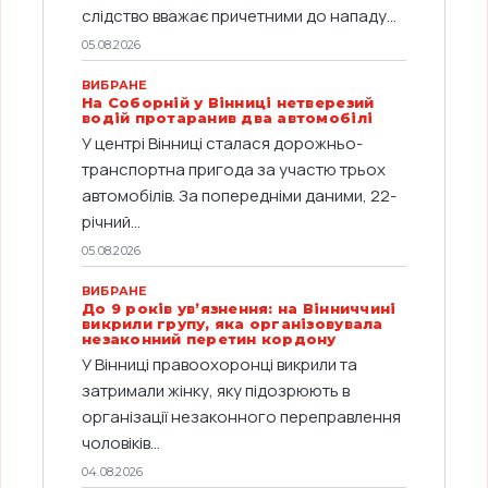
слідство вважає причетними до нападу...
05.08.2026
ВИБРАНЕ
На Соборній у Вінниці нетверезий
водій протаранив два автомобілі
У центрі Вінниці сталася дорожньо-
транспортна пригода за участю трьох
автомобілів. За попередніми даними, 22-
річний...
05.08.2026
ВИБРАНЕ
До 9 років ув’язнення: на Вінниччині
викрили групу, яка організовувала
незаконний перетин кордону
У Вінниці правоохоронці викрили та
затримали жінку, яку підозрюють в
організації незаконного переправлення
чоловіків...
04.08.2026