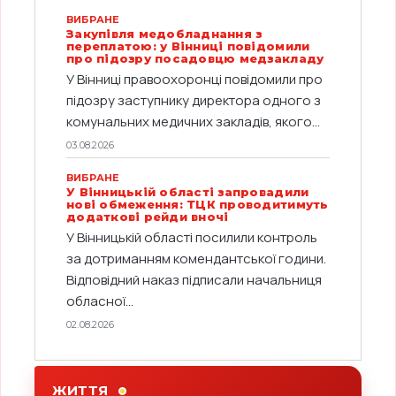
ВИБРАНЕ
Закупівля медобладнання з
переплатою: у Вінниці повідомили
про підозру посадовцю медзакладу
У Вінниці правоохоронці повідомили про
підозру заступнику директора одного з
комунальних медичних закладів, якого...
03.08.2026
ВИБРАНЕ
У Вінницькій області запровадили
нові обмеження: ТЦК проводитимуть
додаткові рейди вночі
У Вінницькій області посилили контроль
за дотриманням комендантської години.
Відповідний наказ підписали начальниця
обласної...
02.08.2026
ЖИТТЯ