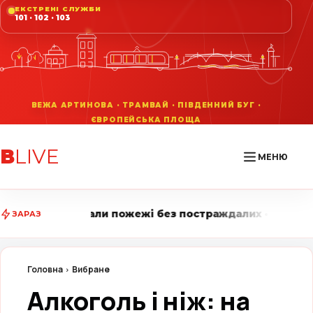
ЕКСТРЕНІ СЛУЖБИ
101 · 102 · 103
В
LIVE
МЕНЮ
ожежі без постраждалих • Вінниця LIVE стежить за го
ЗАРАЗ
Головна
Вибране
Алкоголь і ніж: на