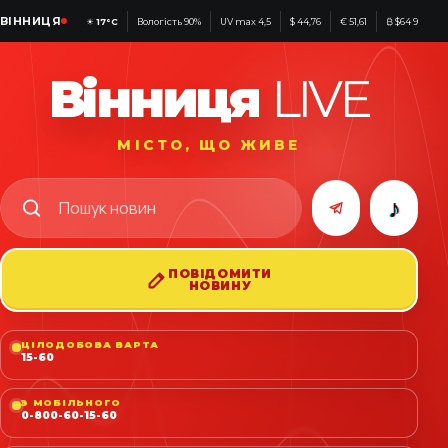
ВІННИЦЯ
☀
17°C
Вологість 90%
UV max 4,5
$ 44,76
€ 51,61
₿ $64 981
Вінниця
LIVE
МІСТО, ЩО ЖИВЕ
♪
ПОВІДОМИТИ
НОВИНУ
ЦІЛОДОБОВА ВАРТА
15-60
З МОБІЛЬНОГО
0-800-60-15-60