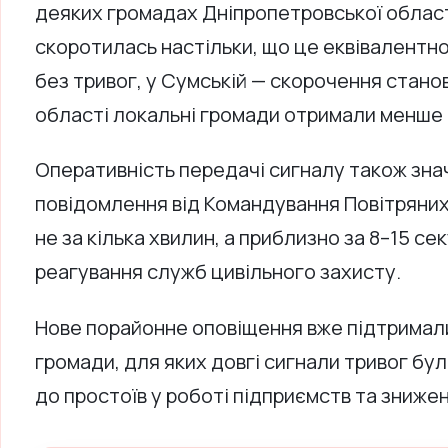
деяких громадах Дніпропетровської області
скоротилась настільки, що це еквівалентн
без тривог, у Сумській — скорочення станови
області локальні громади отримали менше т
Оперативність передачі сигналу також зна
повідомлення від Командування Повітряни
не за кілька хвилин, а приблизно за 8–15 с
реагування служб цивільного захисту.
Нове порайонне оповіщення вже підтримали
громади, для яких довгі сигнали тривог б
до простоїв у роботі підприємств та знижен