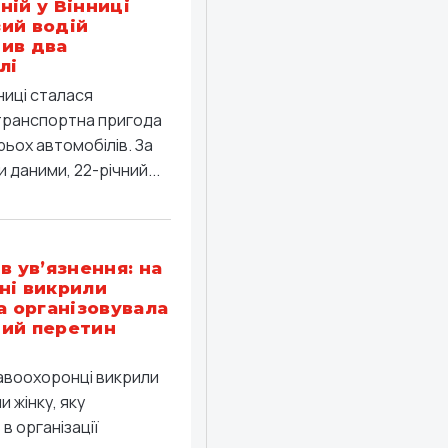
ній у Вінниці
ий водій
ив два
лі
ниці сталася
ранспортна пригода
рьох автомобілів. За
 даними, 22-річний...
в ув’язнення: на
ні викрили
ка організовувала
ий перетин
равоохоронці викрили
 жінку, яку
в організації