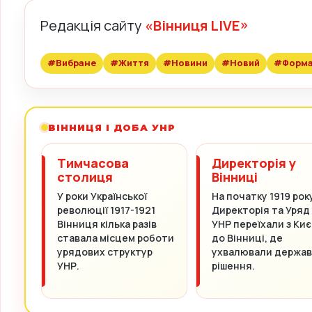
Редакція сайту
«Вінниця LIVE»
#Вибране
#Життя
#Новини
#Новий
#Форм
ВІННИЦЯ І ДОБА УНР
Тимчасова
Директорія у
столиця
Вінниці
У роки Української
На початку 1919 рок
революції 1917-1921
Директорія та Уряд
Вінниця кілька разів
УНР переїхали з Киє
ставала місцем роботи
до Вінниці, де
урядових структур
ухвалювали держав
УНР.
рішення.