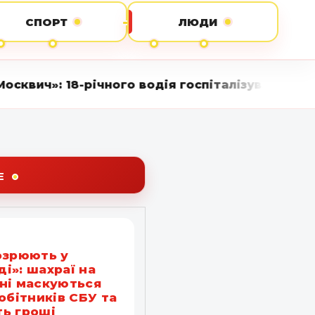
СПОРТ
ЛЮДИ
ічного водія госпіталізували • Вінниця LIVE ст
Е
озрюють у
і»: шахраї на
ні маскуються
робітників СБУ та
ь гроші