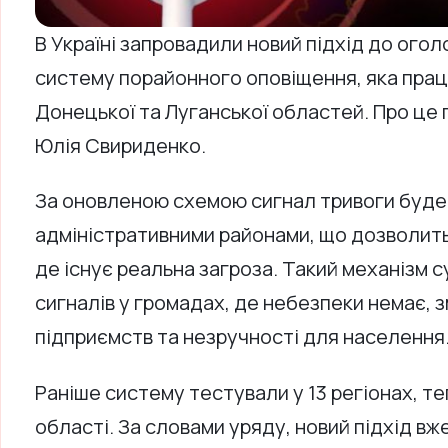
В Україні запровадили новий підхід до ого
систему порайонного оповіщення, яка працю
Донецької та Луганської областей. Про це 
Юлія Свириденко.
За оновленою схемою сигнал тривоги буде
адміністративними районами, що дозволит
де існує реальна загроза. Такий механізм 
сигналів у громадах, де небезпеки немає, 
підприємств та незручності для населення
Раніше систему тестували у 13 регіонах, те
області. За словами уряду, новий підхід вже