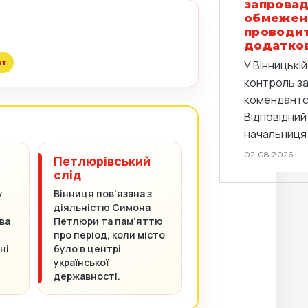
запровад
обмежен
проводи
додатков
ат
У Вінницькі
контроль з
комендантс
Відповідний
начальниця 
02.08.2026
Петлюрівський
слід
у
Вінниця пов’язана з
діяльністю Симона
ва
Петлюри та пам’яттю
про період, коли місто
ні
було в центрі
української
державності.