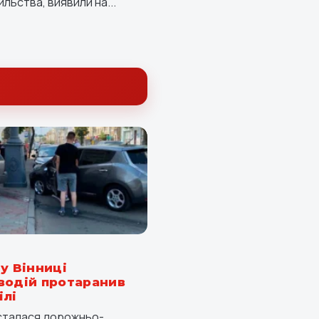
льства, виявили на...
у Вінниці
водій протаранив
ілі
і сталася дорожньо-