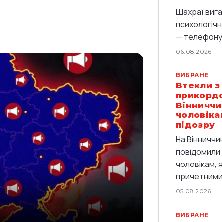
Шахраї вига
психологічн
— телефоную
06.08.2026
ВИБРАНЕ
Втекли з
прикордо
Вінниччи
чоловіка
підозру
На Вінниччи
повідомили 
чоловікам, 
причетними 
05.08.2026
ВИБРАНЕ