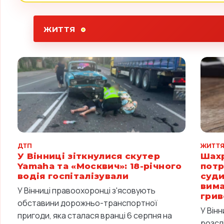
ЖИТТЯ
ДТП
ЖИТТ
У Вінниці зіткнулися скутер
Шахр
Yamaha та «Москвич»: 18-річного
потр
водія госпіталізували
суди
вима
У Вінниці правоохоронці з'ясовують
грив
обставини дорожньо-транспортної
У Він
пригоди, яка сталася вранці 6 серпня на
розсл