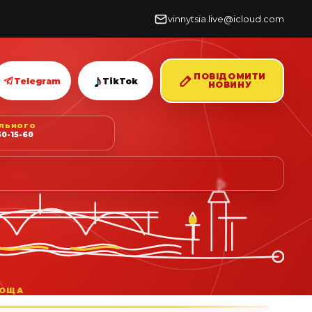
vinnytsia.live@icloud.com
♪
ПОВІДОМИТИ
Telegram
TikTok
НОВИНУ
ІЛЬНОГО
0-15-60