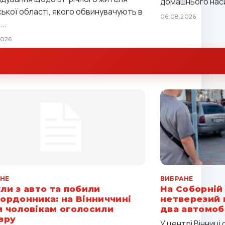
домашнього наси
ської області, якого обвинувачують в
06.08.2026
..
2026
НЕ
ВИБРАНЕ
ли з авто та побили
На Соборній 
ордонника: на Вінниччині
нетверезий 
 чоловікам оголосили
два автомоб
зру
У центрі Вінниц