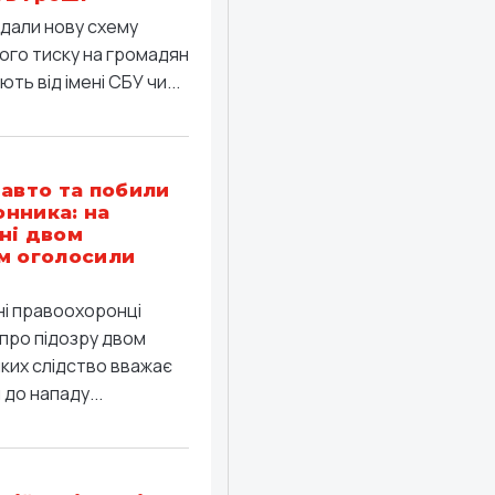
дали нову схему
ого тиску на громадян
ть від імені СБУ чи...
 авто та побили
нника: на
ні двом
м оголосили
ні правоохоронці
про підозру двом
яких слідство вважає
до нападу...