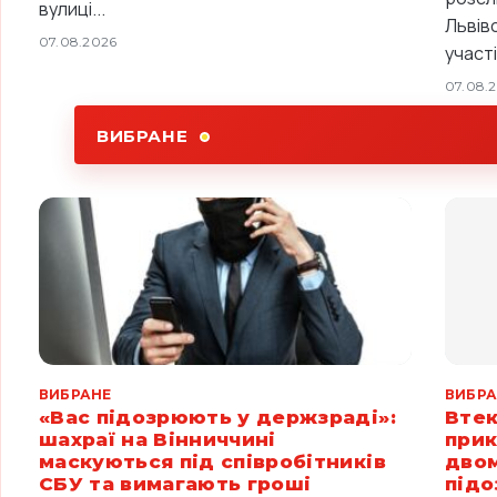
вулиці...
Львів
07.08.2026
участі.
07.08.
ВИБРАНЕ
ВИБРАНЕ
ВИБРА
«Вас підозрюють у держзраді»:
Втек
шахраї на Вінниччині
прик
маскуються під співробітників
двом
СБУ та вимагають гроші
підо