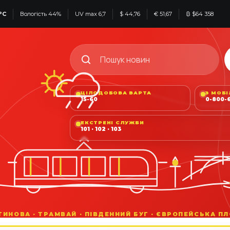
°C
Вологість 44%
UV max 6,7
$ 44,76
€ 51,67
₿ $64 358
ЦІЛОДОБОВА ВАРТА
З МОБ
15-60
0-800-6
ЕКСТРЕНІ СЛУЖБИ
101 · 102 · 103