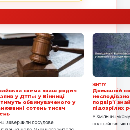
Я
ЖИТТЯ
айська схема «ваш родич
Домашній ко
апив у ДТП»: у Вінниці
несподіваної
тимуть обвинуваченого у
подвір’ї зна
нюванні сотень тисяч
підозрілих 
ень
У Хмільницькому
ниці завершили досудове
поліцейські, які
ідування щодо 31-річного жителя