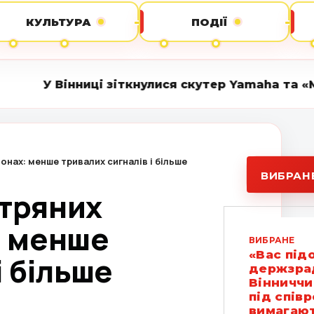
КУЛЬТУРА
ПОДІЇ
і зіткнулися скутер Yamaha та «Москвич»: 18-р
онах: менше тривалих сигналів і більше
ВИБРАН
ітряних
: менше
ВИБРАНЕ
«Вас під
і більше
держзрад
Вінниччи
під спів
вимагают