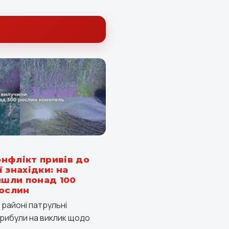
нфлікт привів до
 знахідки: на
йшли понад 100
рослин
 районі патрульні
 прибули на виклик щодо