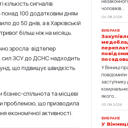
незаконног
 кількість сигналів
чоловіків...
о понад 100 додатковим дням
04.08.2026
ло до 50 днів, а в Харківській
ВИБРАНЕ
ривог більш ніж на місяць.
Закупівл
медобла
чно зросла: відтепер
переплат
повідоми
х сил ЗСУ до ДСНС надходить
посадов
екунд, що підвищує швидкість
У Вінниці п
повідомили 
заступнику 
комунальних
 бізнес-спільнота та місцеві
якого...
ули проблемою, що призводила
03.08.2026
ня економічної активності.
ВИБРАНЕ
У Вінниц