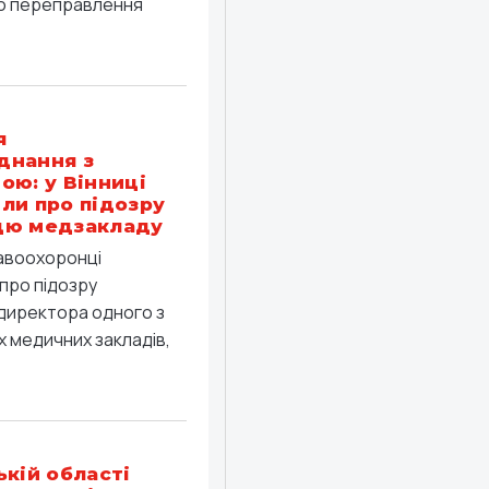
о переправлення
я
днання з
ою: у Вінниці
ли про підозру
цю медзакладу
равоохоронці
про підозру
директора одного з
 медичних закладів,
ькій області