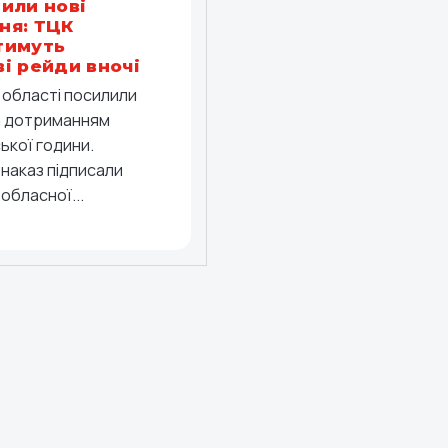
или нові
ня: ТЦК
тимуть
і рейди вночі
й області посилили
а дотриманням
ької години.
 наказ підписали
обласної...