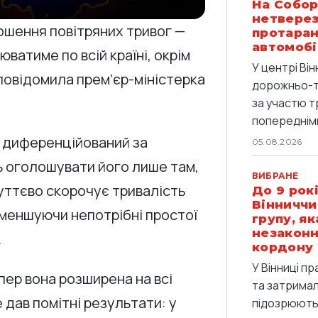
На Собор
нетверез
лошення повітряних тривог —
протаран
автомобі
ватиме по всій країні, окрім
У центрі Він
повідомила прем’єр-міністерка
дорожньо-т
за участю т
попередніми
 диференційований за
05.08.2026
ь оголошувати його лише там,
ВИБРАНЕ
суттєво скорочує тривалість
До 9 рокі
Вінниччи
зменшуючи непотрібні простої
групу, я
незаконн
.
кордону
У Вінниці п
пер вона розширена на всі
та затримали
 дав помітні результати: у
підозрюють 