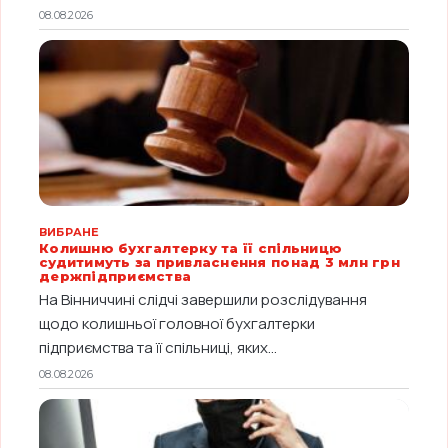
08.08.2026
ВИБРАНЕ
Колишню бухгалтерку та її спільницю
судитимуть за привласнення понад 3 млн грн
держпідприємства
На Вінниччині слідчі завершили розслідування
щодо колишньої головної бухгалтерки
підприємства та її спільниці, яких...
08.08.2026