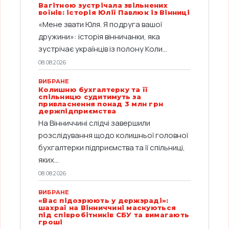
Вагітною зустрічала звільнених
воїнів: історія Юлії Павлюк із Вінниці
«Мене звати Юля. Я подруга вашої
дружини»: історія вінничанки, яка
зустрічає українців із полону Коли...
08.08.2026
ВИБРАНЕ
Колишню бухгалтерку та її
спільницю судитимуть за
привласнення понад 3 млн грн
держпідприємства
На Вінниччині слідчі завершили
розслідування щодо колишньої головної
бухгалтерки підприємства та її спільниці,
яких...
08.08.2026
ВИБРАНЕ
«Вас підозрюють у держзраді»:
шахраї на Вінниччині маскуються
під співробітників СБУ та вимагають
гроші