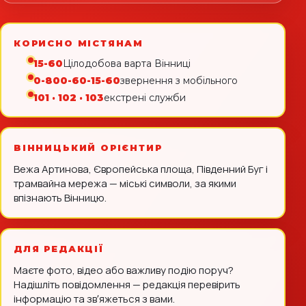
КОРИСНО МІСТЯНАМ
15-60
Цілодобова варта Вінниці
0-800-60-15-60
звернення з мобільного
101 · 102 · 103
екстрені служби
ВІННИЦЬКИЙ ОРІЄНТИР
Вежа Артинова, Європейська площа, Південний Буг і
трамвайна мережа — міські символи, за якими
впізнають Вінницю.
ДЛЯ РЕДАКЦІЇ
Маєте фото, відео або важливу подію поруч?
Надішліть повідомлення — редакція перевірить
інформацію та звʼяжеться з вами.