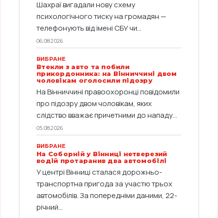
Шахраї вигадали нову схему
психологічного тиску на громадян —
телефонують від імені СБУ чи...
06.08.2026
ВИБРАНЕ
Втекли з авто та побили
прикордонника: на Вінниччині двом
чоловікам оголосили підозру
На Вінниччині правоохоронці повідомили
про підозру двом чоловікам, яких
слідство вважає причетними до нападу...
05.08.2026
ВИБРАНЕ
На Соборній у Вінниці нетверезий
водій протаранив два автомобілі
У центрі Вінниці сталася дорожньо-
транспортна пригода за участю трьох
автомобілів. За попередніми даними, 22-
річний...