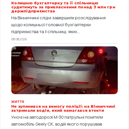
Колишню бухгалтерку та її спільницю
судитимуть за привласнення понад 3 млн грн
держпідприємства
На Вінниччині слідчі завершили розслідування
щодо колишньої головної бухгалтерки
підприємства та її спільниці, яких...
08.08.2026
ЖИТТЯ
Не зупинився на вимогу поліції: на Вінниччині
затримали водія, який намагався втекти
Уночі на автодорозі М-30 патрульні помітили
автомобіль Geely CK, водій якого порушував