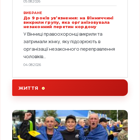
05.08.2026
ВИБРАНЕ
До 9 років ув’язнення: на Вінниччині
викрили групу, яка організовувала
незаконний перетин кордону
У Вінниці правоохоронці викрили та
затримали жінку, яку підозрюють в
організації незаконного переправлення
чоловіків...
04.08.2026
ЖИТТЯ