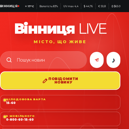
ВІННИЦЯ
☀
17°C
Вологість 83%
UV max 4,4
$ 44,76
€ 51,61
₿ $65 017
Вінниця
LIVE
МІСТО, ЩО ЖИВЕ
♪
ПОВІДОМИТИ
НОВИНУ
ЦІЛОДОБОВА ВАРТА
15-60
З МОБІЛЬНОГО
0-800-60-15-60