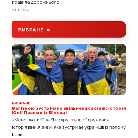
правила дорожнього...
08.08.2026
ВИБРАНЕ
ВИБРАНЕ
Вагітною зустрічала звільнених воїнів: історія
Юлії Павлюк із Вінниці
«Мене звати Юля. Я подруга вашої дружини»:
історія вінничанки, яка зустрічає українців із полону
Коли...