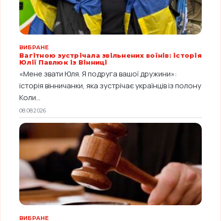
ВИБРАНЕ
Вагітною зустрічала звільнених воїнів: історія
Юлії Павлюк із Вінниці
«Мене звати Юля. Я подруга вашої дружини»:
історія вінничанки, яка зустрічає українців із полону
Коли...
08.08.2026
ВИБРАНЕ