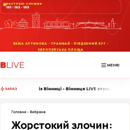
ЕКСТРЕНІ СЛУЖБИ
101 · 102 · 103
В
LIVE
МЕНЮ
із Вінниці • Вінниця LIVE стежить за головними подіям
ЗАРАЗ
Головна
Вибране
Жорстокий злочин: