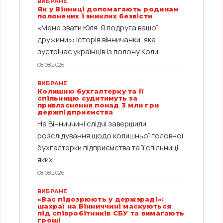
ВИБРАНЕ
Як у Вінниці допомагають родинам
полонених і зниклих безвісти
«Мене звати Юля. Я подруга вашої
дружини»: історія вінничанки, яка
зустрічає українців із полону Коли...
08.08.2026
ВИБРАНЕ
Колишню бухгалтерку та її
спільницю судитимуть за
привласнення понад 3 млн грн
держпідприємства
На Вінниччині слідчі завершили
розслідування щодо колишньої головної
бухгалтерки підприємства та її спільниці,
яких...
08.08.2026
ВИБРАНЕ
«Вас підозрюють у держзраді»:
шахраї на Вінниччині маскуються
під співробітників СБУ та вимагають
гроші