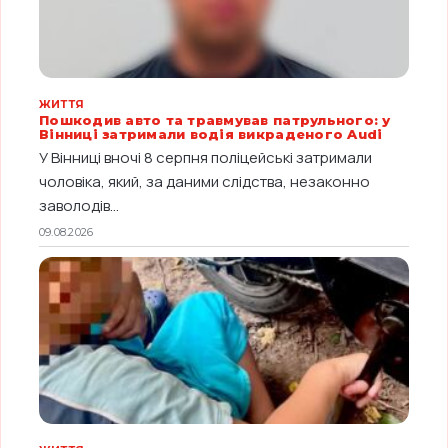
ЖИТТЯ
Пошкодив авто та травмував патрульного: у
Вінниці затримали водія викраденого Audi
У Вінниці вночі 8 серпня поліцейські затримали
чоловіка, який, за даними слідства, незаконно
заволодів...
09.08.2026