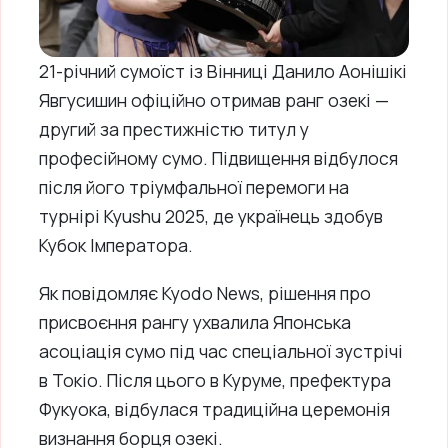
21-річний сумоїст із Вінниці Данило Аонішікі
Явгусишин офіційно отримав ранг озекі —
другий за престижністю титул у
професійному сумо. Підвищення відбулося
після його тріумфальної перемоги на
турнірі Kyushu 2025, де українець здобув
Кубок Імператора.
Як повідомляє Kyodo News, рішення про
присвоєння рангу ухвалила Японська
асоціація сумо під час спеціальної зустрічі
в Токіо. Після цього в Куруме, префектура
Фукуока, відбулася традиційна церемонія
визнання борця озекі.