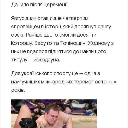
Данило після церемонії.
Явгусишин став лише четвертим
європейцем в історії, який досягнув рангу
озекі. Раніше цього змогли досягти
Котоошу, Баруто та Точіношин. Жодному з
них не вдалося піднятися до найвищого
титулу — йокодзуна.
Для українського спорту це — одна з
найгучніших міжнародних перемог останніх
років.