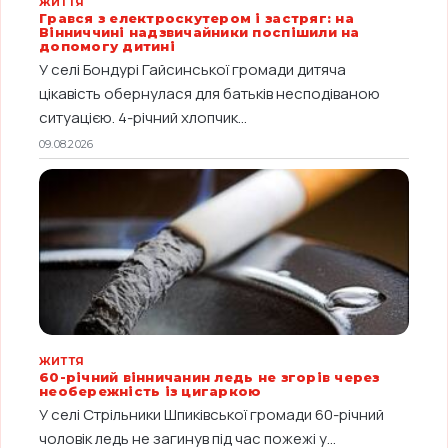
ЖИТТЯ
Грався з електроскутером і застряг: на
Вінниччині надзвичайники поспішили на
допомогу дитині
У селі Бондурі Гайсинської громади дитяча
цікавість обернулася для батьків несподіваною
ситуацією. 4-річний хлопчик...
09.08.2026
ЖИТТЯ
60-річний вінничанин ледь не згорів через
необережність із цигаркою
У селі Стрільники Шпиківської громади 60-річний
чоловік ледь не загинув під час пожежі у...