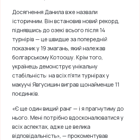
Досягнення Данила вже назвали
історичним. Він встановив новий рекорд,
піднявшись до озекі всього після 14
турнірів — це швидше за попередній
показник у 19 змагань, який належав
болгарському Котоошу. Крім того,
українець демонструє унікальну
стабільність: на всіх п’яти турнірах у
макуучі Явгусишин виграв щонайменше 11
поєдинків.
«Є ще один вищий ранг — і я прагнутиму до
нього. Мені потрібно вдосконалюватися у
всіх аспектах, адже це велика
відповідальність», — прокоментував