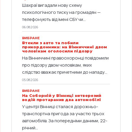
Шахраї вигадали нову схему
психологічного тиску на громадян —
телефонують від імені СБУ чи...
06.08.2026
ВИБРАНЕ
Втекли з авто та побили
прикордонника: на Вінниччині двом
чоловікам оголосили підозру
На Вінниччині правоохоронці повідомили
про підозру двом чоловікам, яких
слідство вважає причетними до нападу...
05.08.2026
ВИБРАНЕ
На Соборній у Вінниці нетверезий
водій протаранив два автомобілі
У центрі Вінниці сталася дорожньо-
транспортна пригода за участю трьох
автомобілів. За попередніми даними, 22-
річний...