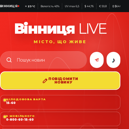
ВІННИЦЯ
☀
23°C
Вологість 45%
UV max 6,5
$ 44,76
€ 51,61
₿ $64 875
Вінниця
LIVE
МІСТО, ЩО ЖИВЕ
♪
ПОВІДОМИТИ
НОВИНУ
ЦІЛОДОБОВА ВАРТА
15-60
З МОБІЛЬНОГО
0-800-60-15-60