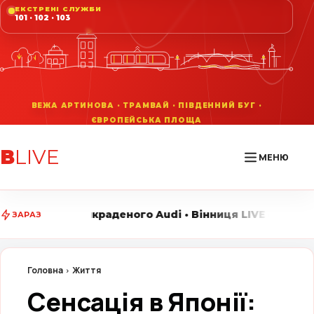
ЕКСТРЕНІ СЛУЖБИ
101 · 102 · 103
В
LIVE
МЕНЮ
ного Audi • Вінниця LIVE стежить за головними подія
ЗАРАЗ
Головна
Життя
Сенсація в Японії: