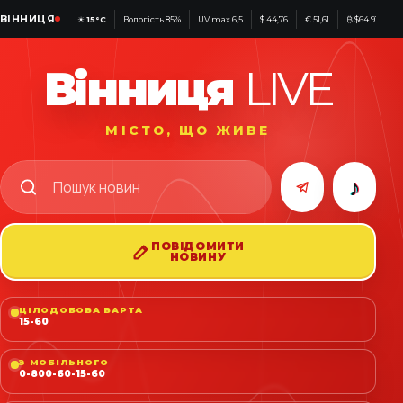
ВІННИЦЯ
☀
15°C
Вологість 85%
UV max 6,5
$ 44,76
€ 51,61
₿ $64 916
Вінниця
LIVE
МІСТО, ЩО ЖИВЕ
♪
ПОВІДОМИТИ
НОВИНУ
ЦІЛОДОБОВА ВАРТА
15-60
З МОБІЛЬНОГО
0-800-60-15-60