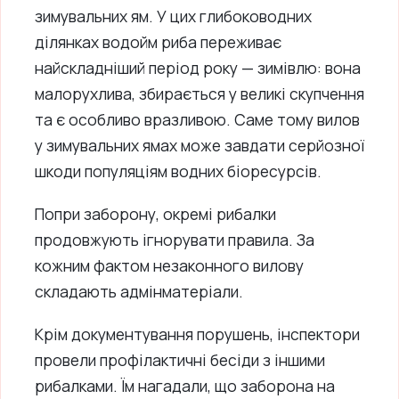
зимувальних ям. У цих глибоководних
ділянках водойм риба переживає
найскладніший період року — зимівлю: вона
малорухлива, збирається у великі скупчення
та є особливо вразливою. Саме тому вилов
у зимувальних ямах може завдати серйозної
шкоди популяціям водних біоресурсів.
Попри заборону, окремі рибалки
продовжують ігнорувати правила. За
кожним фактом незаконного вилову
складають адмінматеріали.
Крім документування порушень, інспектори
провели профілактичні бесіди з іншими
рибалками. Їм нагадали, що заборона на