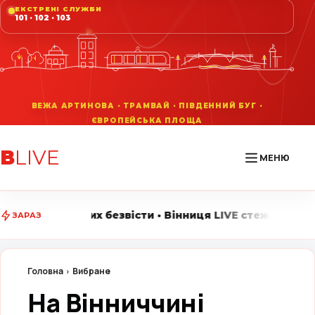
ЕКСТРЕНІ СЛУЖБИ
101 · 102 · 103
В
LIVE
МЕНЮ
езвісти • Вінниця LIVE стежить за головними подіями 
ЗАРАЗ
Головна
Вибране
На Вінниччині