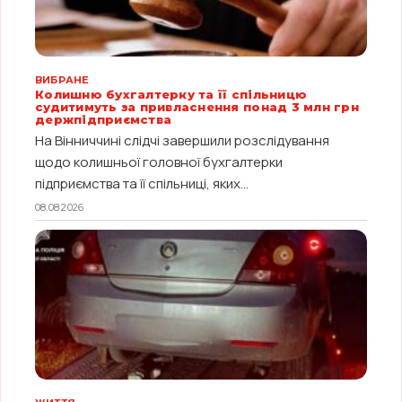
ВИБРАНЕ
Колишню бухгалтерку та її спільницю
судитимуть за привласнення понад 3 млн грн
держпідприємства
На Вінниччині слідчі завершили розслідування
щодо колишньої головної бухгалтерки
підприємства та її спільниці, яких...
08.08.2026