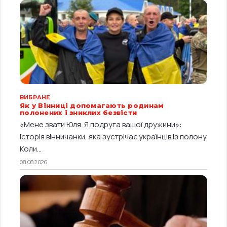
ВИБРАНЕ
Як у Вінниці допомагають родинам
полонених і зниклих безвісти
«Мене звати Юля. Я подруга вашої дружини»:
історія вінничанки, яка зустрічає українців із полону
Коли...
08.08.2026