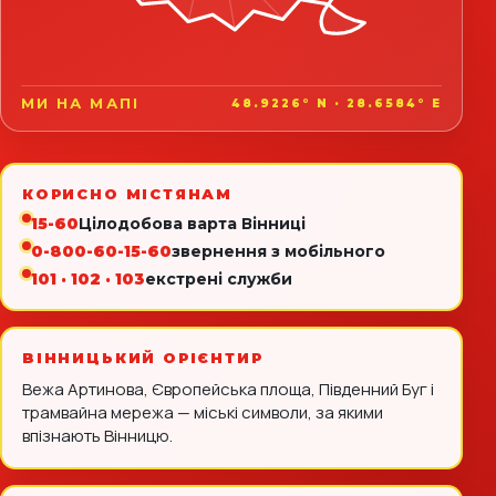
МИ НА МАПІ
48.9226° N · 28.6584° E
КОРИСНО МІСТЯНАМ
15-60
Цілодобова варта Вінниці
0-800-60-15-60
звернення з мобільного
101 · 102 · 103
екстрені служби
ВІННИЦЬКИЙ ОРІЄНТИР
Вежа Артинова, Європейська площа, Південний Буг і
трамвайна мережа — міські символи, за якими
впізнають Вінницю.