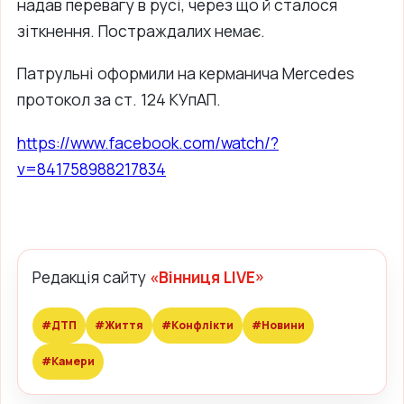
надав перевагу в русі, через що й сталося
зіткнення. Постраждалих немає.
Патрульні оформили на керманича Mercedes
протокол за ст. 124 КУпАП.
https://www.facebook.com/watch/?
v=841758988217834
Редакція сайту
«Вінниця LIVE»
#ДТП
#Життя
#Конфлікти
#Новини
#Камери