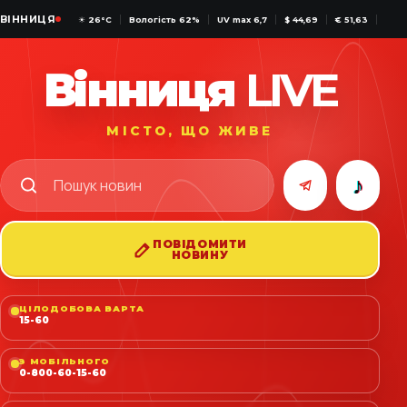
ВІННИЦЯ
☀
26°C
Вологість 62%
UV max 6,7
$ 44,69
€ 51,63
₿ $6
Вінниця
LIVE
МІСТО, ЩО ЖИВЕ
♪
ПОВІДОМИТИ
НОВИНУ
ЦІЛОДОБОВА ВАРТА
15-60
З МОБІЛЬНОГО
0-800-60-15-60