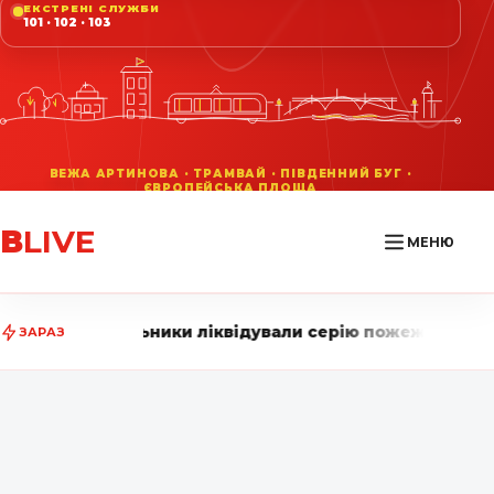
ЕКСТРЕНІ СЛУЖБИ
101 · 102 · 103
В
LIVE
МЕНЮ
тувальники ліквідували серію пожеж на Вінниччині • В
ЗАРАЗ