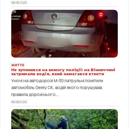
08.08.2026
ЖИТТЯ
Не зупинився на вимогу поліції: на Вінниччині
затримали водія, який намагався втекти
Уночі на автодорозі М-30 патрульні помітили
автомобіль Geely CK, водій якого порушував
правила дорожнього...
08.08.2026