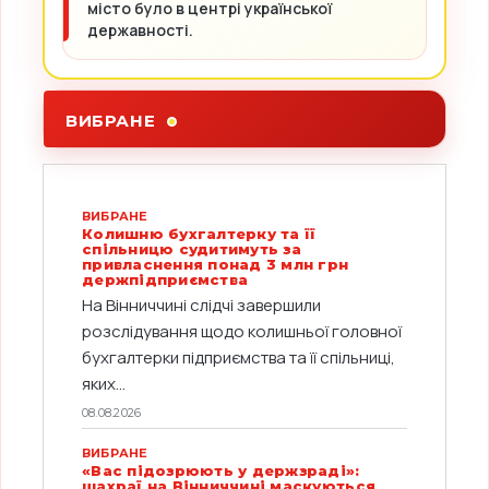
місто було в центрі української
державності.
ВИБРАНЕ
ВИБРАНЕ
Колишню бухгалтерку та її
спільницю судитимуть за
привласнення понад 3 млн грн
держпідприємства
На Вінниччині слідчі завершили
розслідування щодо колишньої головної
бухгалтерки підприємства та її спільниці,
яких...
08.08.2026
ВИБРАНЕ
«Вас підозрюють у держзраді»:
шахраї на Вінниччині маскуються