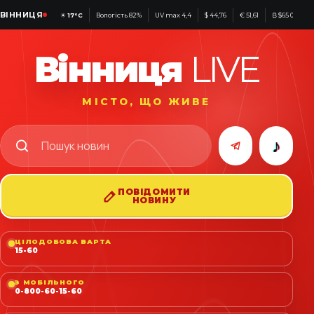
ВІННИЦЯ
☀
17°C
Вологість 82%
UV max 4,4
$ 44,76
€ 51,61
₿ $65 049
Вінниця
LIVE
МІСТО, ЩО ЖИВЕ
♪
ПОВІДОМИТИ
НОВИНУ
ЦІЛОДОБОВА ВАРТА
15-60
З МОБІЛЬНОГО
0-800-60-15-60