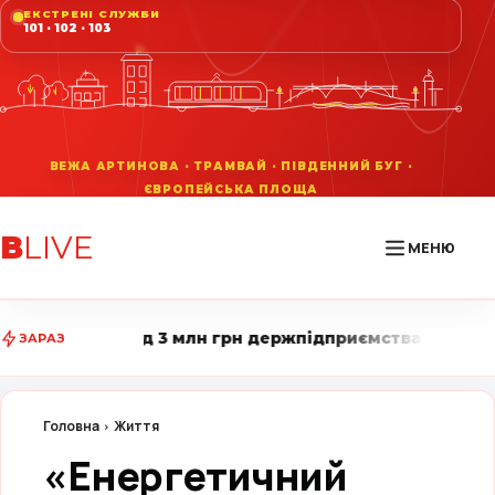
ЕКСТРЕНІ СЛУЖБИ
101 · 102 · 103
В
LIVE
МЕНЮ
н грн держпідприємства • Вінниця LIVE стежить за го
ЗАРАЗ
Головна
Життя
«Енергетичний