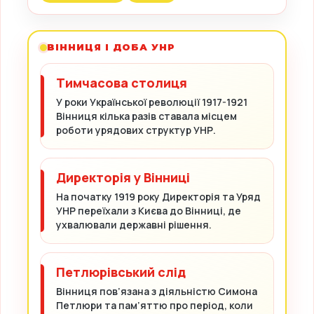
ВІННИЦЯ І ДОБА УНР
Тимчасова столиця
У роки Української революції 1917-1921
Вінниця кілька разів ставала місцем
роботи урядових структур УНР.
Директорія у Вінниці
На початку 1919 року Директорія та Уряд
УНР переїхали з Києва до Вінниці, де
ухвалювали державні рішення.
Петлюрівський слід
Вінниця пов’язана з діяльністю Симона
Петлюри та пам’яттю про період, коли