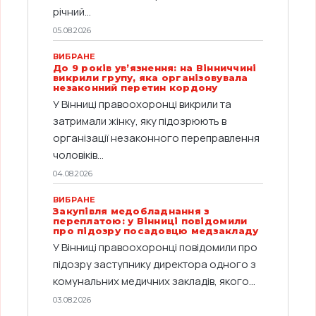
річний...
05.08.2026
ВИБРАНЕ
До 9 років ув’язнення: на Вінниччині
викрили групу, яка організовувала
незаконний перетин кордону
У Вінниці правоохоронці викрили та
затримали жінку, яку підозрюють в
організації незаконного переправлення
чоловіків...
04.08.2026
ВИБРАНЕ
Закупівля медобладнання з
переплатою: у Вінниці повідомили
про підозру посадовцю медзакладу
У Вінниці правоохоронці повідомили про
підозру заступнику директора одного з
комунальних медичних закладів, якого...
03.08.2026