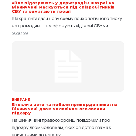
«Вас підозрюють у держзраді»: шахраї на
Вінниччині маскуються під співробітників
СБУ та вимагають гроші
Шахраї вигадали нову схему психологічного тиску
на громадян — телефонують від імені СБУ чи...
06.08.2026
ВИБРАНЕ
Втекли з авто та побили прикордонника: на
Вінниччині двом чоловікам оголосили
підозру
На Вінниччині правоохоронці повідомили про
підозру двом чоловікам, яких слідство вважає
причетними до нападу...