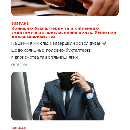
ВИБРАНЕ
Колишню бухгалтерку та її спільницю
судитимуть за привласнення понад 3 млн грн
держпідприємства
На Вінниччині слідчі завершили розслідування
щодо колишньої головної бухгалтерки
підприємства та її спільниці, яких...
08.08.2026
ВИБРАНЕ