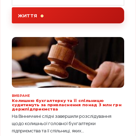
ЖИТТЯ
ВИБРАНЕ
Колишню бухгалтерку та її спільницю
судитимуть за привласнення понад 3 млн грн
держпідприємства
На Вінниччині слідчі завершили розслідування
щодо колишньої головної бухгалтерки
підприємства та її спільниці, яких...