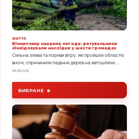
ЖИТТЯ
Вінниччину накрила негода: рятувальники
ліквідовували наслідки у шести громадах
Сильна злива та пориви вітру, які пройшли областю
вночі, спричинили падіння дерев на автошляхи....
08.08.2026
ВИБРАНЕ