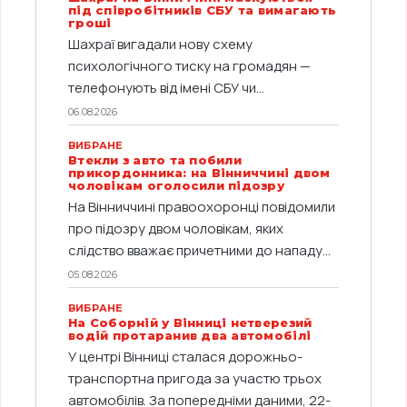
під співробітників СБУ та вимагають
гроші
Шахраї вигадали нову схему
психологічного тиску на громадян —
телефонують від імені СБУ чи...
06.08.2026
ВИБРАНЕ
Втекли з авто та побили
прикордонника: на Вінниччині двом
чоловікам оголосили підозру
На Вінниччині правоохоронці повідомили
про підозру двом чоловікам, яких
слідство вважає причетними до нападу...
05.08.2026
ВИБРАНЕ
На Соборній у Вінниці нетверезий
водій протаранив два автомобілі
У центрі Вінниці сталася дорожньо-
транспортна пригода за участю трьох
автомобілів. За попередніми даними, 22-