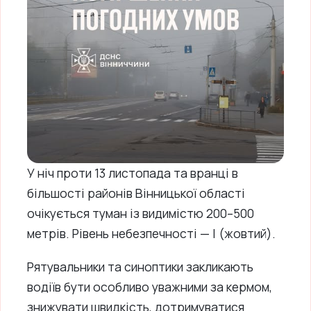
У ніч проти 13 листопада та вранці в
більшості районів Вінницької області
очікується туман із видимістю 200–500
метрів. Рівень небезпечності — І (жовтий).
Рятувальники та синоптики закликають
водіїв бути особливо уважними за кермом,
знижувати швидкість, дотримуватися