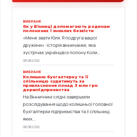
ВИБРАНЕ
Як у Вінниці допомагають родинам
полонених і зниклих безвісти
«Мене звати Юля. Я подруга вашої
дружини»: історія вінничанки, яка
зустрічає українців із полону Коли...
08.08.2026
ВИБРАНЕ
Колишню бухгалтерку та її
спільницю судитимуть за
привласнення понад 3 млн грн
держпідприємства
На Вінниччині слідчі завершили
розслідування щодо колишньої головної
бухгалтерки підприємства та її спільниці,
яких...
08.08.2026