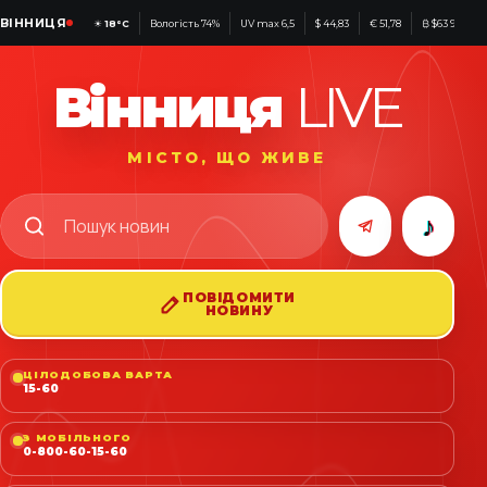
ВІННИЦЯ
☀
18°C
Вологість 74%
UV max 6,5
$ 44,83
€ 51,78
₿ $63 981
Вінниця
LIVE
МІСТО, ЩО ЖИВЕ
♪
ПОВІДОМИТИ
НОВИНУ
ЦІЛОДОБОВА ВАРТА
15-60
З МОБІЛЬНОГО
0-800-60-15-60