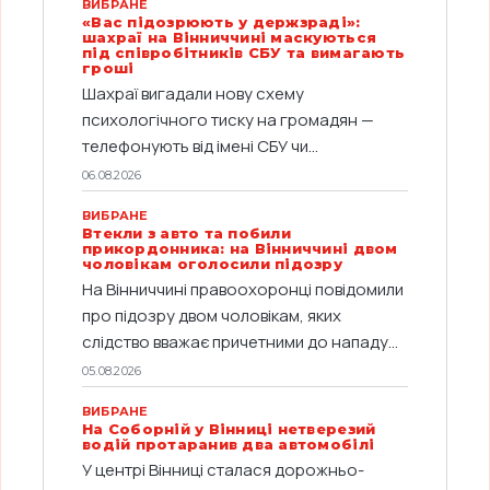
ВИБРАНЕ
«Вас підозрюють у держзраді»:
шахраї на Вінниччині маскуються
під співробітників СБУ та вимагають
гроші
Шахраї вигадали нову схему
психологічного тиску на громадян —
телефонують від імені СБУ чи...
06.08.2026
ВИБРАНЕ
Втекли з авто та побили
прикордонника: на Вінниччині двом
чоловікам оголосили підозру
На Вінниччині правоохоронці повідомили
про підозру двом чоловікам, яких
слідство вважає причетними до нападу...
05.08.2026
ВИБРАНЕ
На Соборній у Вінниці нетверезий
водій протаранив два автомобілі
У центрі Вінниці сталася дорожньо-