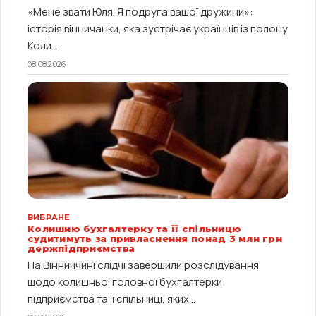
«Мене звати Юля. Я подруга вашої дружини»:
історія вінничанки, яка зустрічає українців із полону
Коли...
08.08.2026
ВИБРАНЕ
Колишню бухгалтерку та її спільницю
судитимуть за привласнення понад 3 млн грн
держпідприємства
На Вінниччині слідчі завершили розслідування
щодо колишньої головної бухгалтерки
підприємства та її спільниці, яких...