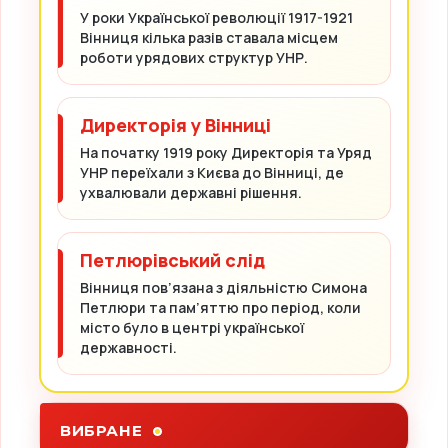
У роки Української революції 1917-1921
Вінниця кілька разів ставала місцем
роботи урядових структур УНР.
Директорія у Вінниці
На початку 1919 року Директорія та Уряд
УНР переїхали з Києва до Вінниці, де
ухвалювали державні рішення.
Петлюрівський слід
Вінниця пов’язана з діяльністю Симона
Петлюри та пам’яттю про період, коли
місто було в центрі української
державності.
ВИБРАНЕ