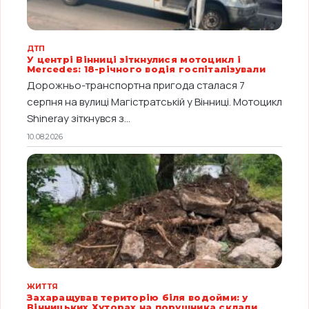
ДТП
У центрі Вінниці зіткнулися мотоцикл і
Mercedes: 18-річного водія госпіталізували
Дорожньо-транспортна пригода сталася 7
серпня на вулиці Магістратській у Вінниці. Мотоцикл
Shineray зіткнувся з...
10.08.2026
ЖИТТЯ
Захаращував територію біля водойми: у
Вінницьких Хуторах на порушника склали