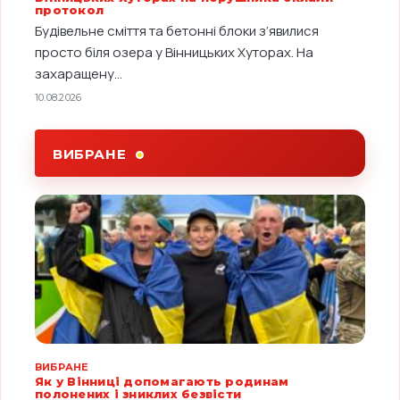
протокол
Будівельне сміття та бетонні блоки з’явилися
просто біля озера у Вінницьких Хуторах. На
захаращену...
10.08.2026
ВИБРАНЕ
ВИБРАНЕ
Як у Вінниці допомагають родинам
полонених і зниклих безвісти