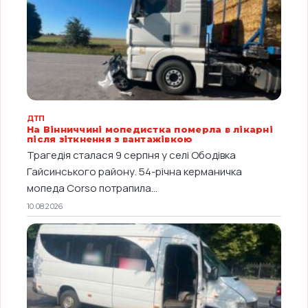
ДТП
На Вінниччині мопедистка померла в лікарні
після зіткнення з вантажівкою
Трагедія сталася 9 серпня у селі Ободівка
Гайсинського району. 54-річна керманичка
мопеда Corso потрапила...
10.08.2026