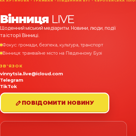
Вінниця
LIVE
Щоденний міський медіаритм. Новини, люди, події
та історії Вінниці.
Фокус: громади, безпека, культура, транспорт
Вінниця: трамвайне місто на Південному Бузі
ЗВʼЯЗОК
vinnytsia.live@icloud.com
Telegram
TikTok
ПОВІДОМИТИ НОВИНУ