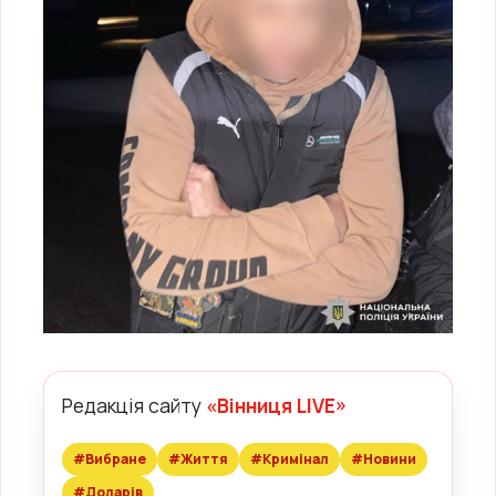
Редакція сайту
«Вінниця LIVE»
#Вибране
#Життя
#Кримінал
#Новини
#Доларів