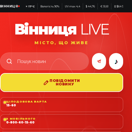
ВІННИЦЯ
☀
17°C
Вологість 90%
UV max 4,4
$ 44,76
€ 51,61
₿ $64 937
Вінниця
LIVE
МІСТО, ЩО ЖИВЕ
♪
ПОВІДОМИТИ
НОВИНУ
ЦІЛОДОБОВА ВАРТА
15-60
З МОБІЛЬНОГО
0-800-60-15-60