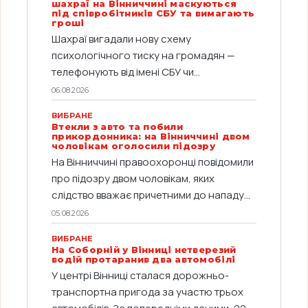
шахраї на Вінниччині маскуються
під співробітників СБУ та вимагають
гроші
Шахраї вигадали нову схему
психологічного тиску на громадян —
телефонують від імені СБУ чи...
06.08.2026
ВИБРАНЕ
Втекли з авто та побили
прикордонника: на Вінниччині двом
чоловікам оголосили підозру
На Вінниччині правоохоронці повідомили
про підозру двом чоловікам, яких
слідство вважає причетними до нападу...
05.08.2026
ВИБРАНЕ
На Соборній у Вінниці нетверезий
водій протаранив два автомобілі
У центрі Вінниці сталася дорожньо-
транспортна пригода за участю трьох