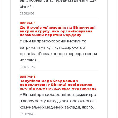
автомобілів. За попередніми даними, 22-
річний...
05.08.2026
ВИБРАНЕ
До 9 років ув’язнення: на Вінниччині
викрили групу, яка організовувала
незаконний перетин кордону
У Вінниці правоохоронці викрили та
затримали жінку, яку підозрюють в
організації незаконного переправлення
чоловіків...
04.08.2026
ВИБРАНЕ
Закупівля медобладнання з
переплатою: у Вінниці повідомили
про підозру посадовцю медзакладу
У Вінниці правоохоронці повідомили про
підозру заступнику директора одного з
комунальних медичних закладів, якого...
03.08.2026