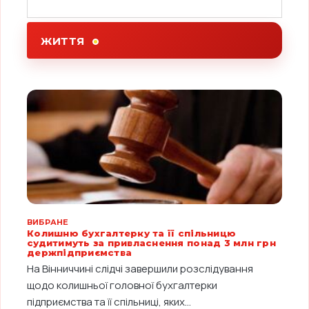
ЖИТТЯ
ВИБРАНЕ
Колишню бухгалтерку та її спільницю
судитимуть за привласнення понад 3 млн грн
держпідприємства
На Вінниччині слідчі завершили розслідування
щодо колишньої головної бухгалтерки
підприємства та її спільниці, яких...