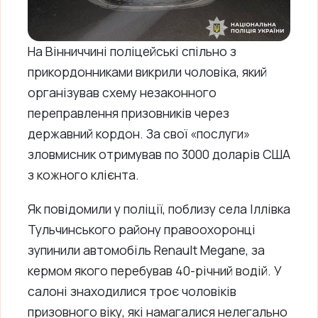
На Вінниччині поліцейські спільно з
прикордонниками викрили чоловіка, який
організував схему незаконного
переправлення призовників через
державний кордон. За свої «послуги»
зловмисник отримував по 3000 доларів США
з кожного клієнта.
Як повідомили у поліції, поблизу села Іллівка
Тульчинського району правоохоронці
зупинили автомобіль Renault Megane, за
кермом якого перебував 40-річний водій. У
салоні знаходилися троє чоловіків
призовного віку, які намагалися нелегально