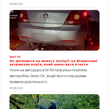
08.08.2026
ЖИТТЯ
Не зупинився на вимогу поліції: на Вінниччині
затримали водія, який намагався втекти
Уночі на автодорозі М-30 патрульні помітили
автомобіль Geely CK, водій якого порушував
правила дорожнього...
08.08.2026