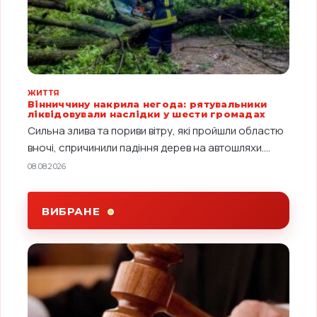
ЖИТТЯ
Вінниччину накрила негода: рятувальники
ліквідовували наслідки у шести громадах
Сильна злива та пориви вітру, які пройшли областю
вночі, спричинили падіння дерев на автошляхи....
08.08.2026
ВИБРАНЕ