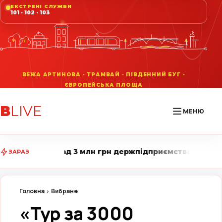
ЕКСТРЕНІ СЛУЖБИ
101 · 102 · 103
В
LIVE
МЕНЮ
н грн держпідприємства • Вінниця LIVE стежить за го
ЗАРАЗ
Головна
Вибране
«Тур за 3000