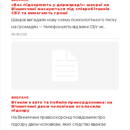
ВИБРАНЕ
«Вас підозрюють у держзраді»: шахраї на
Вінниччині маскуються під співробітників
СБУ та вимагають гроші
Шахраї вигадали нову схему психологічного тиску
на громадян — телефонують від імені СБУ чи...
06.08.2026
ВИБРАНЕ
Втекли з авто та побили прикордонника: на
Вінниччині двом чоловікам оголосили
підозру
На Вінниччині правоохоронці повідомили про
підозру двом чоловікам, яких слідство вважає