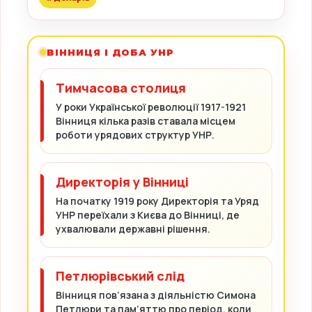
ВІННИЦЯ І ДОБА УНР
Тимчасова столиця
У роки Української революції 1917-1921
Вінниця кілька разів ставала місцем
роботи урядових структур УНР.
Директорія у Вінниці
На початку 1919 року Директорія та Уряд
УНР переїхали з Києва до Вінниці, де
ухвалювали державні рішення.
Петлюрівський слід
Вінниця пов’язана з діяльністю Симона
Петлюри та пам’яттю про період, коли