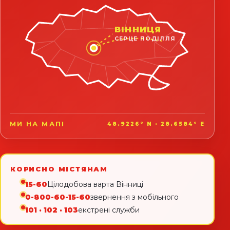
ВІННИЦЯ
СЕРЦЕ ПОДІЛЛЯ
МИ НА МАПІ
48.9226° N · 28.6584° E
КОРИСНО МІСТЯНАМ
15-60
Цілодобова варта Вінниці
0-800-60-15-60
звернення з мобільного
101 · 102 · 103
екстрені служби