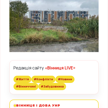
Редакція сайту
«Вінниця LIVE»
#Життя
#Конфлікти
#Новини
#Вінниччині
#Забудовника
ВІННИЦЯ І ДОБА УНР