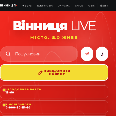
ВІННИЦЯ
☀
30°C
Вологість 51%
UV max 6,7
$ 44,76
€ 51,61
₿ $65 100
Вінниця
LIVE
МІСТО, ЩО ЖИВЕ
♪
ПОВІДОМИТИ
НОВИНУ
ЦІЛОДОБОВА ВАРТА
15-60
З МОБІЛЬНОГО
0-800-60-15-60