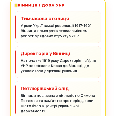
ВІННИЦЯ І ДОБА УНР
Тимчасова столиця
У роки Української революції 1917-1921
Вінниця кілька разів ставала місцем
роботи урядових структур УНР.
Директорія у Вінниці
На початку 1919 року Директорія та Уряд
УНР переїхали з Києва до Вінниці, де
ухвалювали державні рішення.
Петлюрівський слід
Вінниця пов’язана з діяльністю Симона
Петлюри та пам’яттю про період, коли
місто було в центрі української
державності.