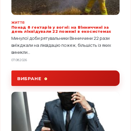
ЖИТТЯ
Понад 8 гектарів у вогні: на Вінниччині за
день ліквідували 22 пожежі в екосистемах
Минулої доби рятувальники Вінниччини 22 рази
виїжджали на ліквідацію пожеж, більшість із яких
виникли...
07.08.2026
ВИБРАНЕ