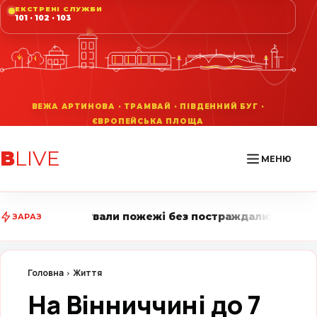
ЕКСТРЕНІ СЛУЖБИ
101 · 102 · 103
В
LIVE
МЕНЮ
 пожежі без постраждалих • Вінниця LIVE стежить за 
ЗАРАЗ
Головна
Життя
На Вінниччині до 7