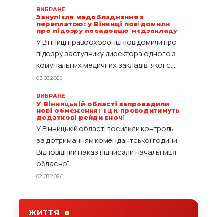
ВИБРАНЕ
Закупівля медобладнання з
переплатою: у Вінниці повідомили
про підозру посадовцю медзакладу
У Вінниці правоохоронці повідомили про
підозру заступнику директора одного з
комунальних медичних закладів, якого...
03.08.2026
ВИБРАНЕ
У Вінницькій області запровадили
нові обмеження: ТЦК проводитимуть
додаткові рейди вночі
У Вінницькій області посилили контроль
за дотриманням комендантської години.
Відповідний наказ підписали начальниця
обласної...
02.08.2026
ЖИТТЯ