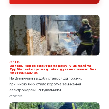
ЖИТТЯ
Вогонь через електромережу: у Ямполі та
Турбівській громаді ліквідували пожежі без
постраждалих
На Вінниччині за добу сталося дві пожежі,
причиною яких стало коротке замикання
електромережі. Рятувальники...
07.08.2026