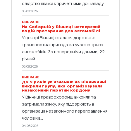
слідство вважає причетними до нападу...
05.08.2026
ВИБРАНЕ
На Соборній у Вінниці нетверезий
водій протаранив два автомобілі
У центрі Вінниці сталася дорожньо-
транспортна пригода за участю трьох
автомобілів. За попередніми даними, 22-
річний...
05.08.2026
ВИБРАНЕ
До 9 років ув’язнення: на Вінниччині
викрили групу, яка організовувала
незаконний перетин кордону
У Вінниці правоохоронці викрили та
затримали жінку, яку підозрюють в
організації незаконного переправлення
чоловіків...
04.08.2026