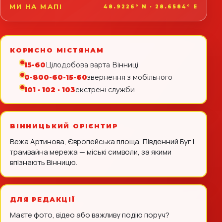
МИ НА МАПІ
48.9226° N · 28.6584° E
КОРИСНО МІСТЯНАМ
15-60
Цілодобова варта Вінниці
0-800-60-15-60
звернення з мобільного
101 · 102 · 103
екстрені служби
ВІННИЦЬКИЙ ОРІЄНТИР
Вежа Артинова, Європейська площа, Південний Буг і
трамвайна мережа — міські символи, за якими
впізнають Вінницю.
ДЛЯ РЕДАКЦІЇ
Маєте фото, відео або важливу подію поруч?