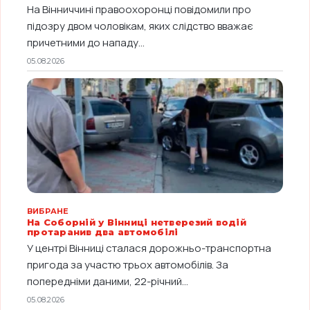
На Вінниччині правоохоронці повідомили про
підозру двом чоловікам, яких слідство вважає
причетними до нападу...
05.08.2026
ВИБРАНЕ
На Соборній у Вінниці нетверезий водій
протаранив два автомобілі
У центрі Вінниці сталася дорожньо-транспортна
пригода за участю трьох автомобілів. За
попередніми даними, 22-річний...
05.08.2026