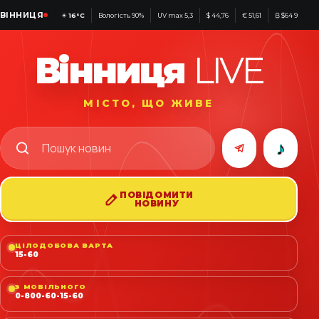
ВІННИЦЯ
☀
16°C
Вологість 90%
UV max 5,3
$ 44,76
€ 51,61
₿ $64 964
Вінниця
LIVE
МІСТО, ЩО ЖИВЕ
♪
ПОВІДОМИТИ
НОВИНУ
ЦІЛОДОБОВА ВАРТА
15-60
З МОБІЛЬНОГО
0-800-60-15-60