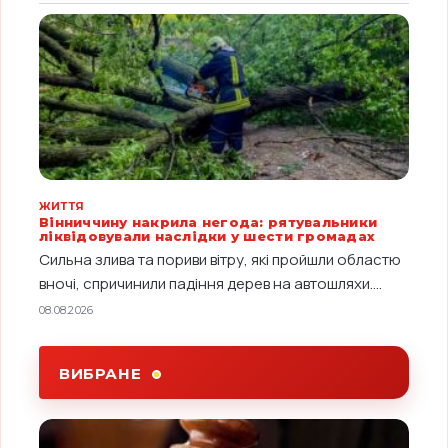
ЖИТТЯ
Вінниччину накрила негода: рятувальники
ліквідовували наслідки у шести громадах
Сильна злива та пориви вітру, які пройшли областю
вночі, спричинили падіння дерев на автошляхи....
08.08.2026
ВИБРАНЕ