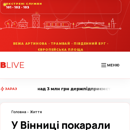
ЕКСТРЕНІ СЛУЖБИ
101 · 102 · 103
В
LIVE
МЕНЮ
 млн грн держпідприємства • Вінниця LIVE стежить за 
ЗАРАЗ
Головна
Життя
У Вінниці покарали