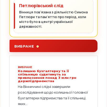
Петлюрівський слід
Вінниця пов’язана з діяльністю Симона
Петлюри та пам’яттю про період, коли
місто було в центрі української
державності.
ВИБРАНЕ
ВИБРАНЕ
Колишню бухгалтерку та її
спільницю судитимуть за
привласнення понад 3 млн грн
держпідприємства
На Вінниччині слідчі завершили
розслідування щодо колишньої головної
бухгалтерки підприємства та її спільниці,
яких...