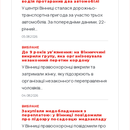
водій протаранив два автомобілі
У центрі Вінниці сталася дорожньо-
транспортна пригода за участю трьох
автомобілів. За попередніми даними, 22-
річний...
05.08.2026
ВИБРАНЕ
До 9 років ув’язнення: на Вінниччині
викрили групу, яка організовувала
незаконний перетин кордону
У Вінниці правоохоронці викрили та
затримали жінку, яку підозрюють в
організації незаконного переправлення
чоловіків...
04.08.2026
ВИБРАНЕ
Закупівля медобладнання з
переплатою: у Вінниці повідомили
про підозру посадовцю медзакладу
У Вінниці правоохоронці повідомили про