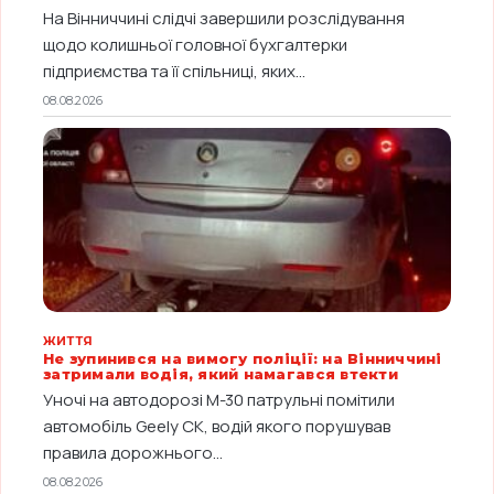
На Вінниччині слідчі завершили розслідування
щодо колишньої головної бухгалтерки
підприємства та її спільниці, яких...
08.08.2026
ЖИТТЯ
Не зупинився на вимогу поліції: на Вінниччині
затримали водія, який намагався втекти
Уночі на автодорозі М-30 патрульні помітили
автомобіль Geely CK, водій якого порушував
правила дорожнього...
08.08.2026