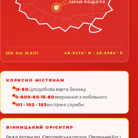
СЕРЦЕ ПОДІЛЛЯ
МИ НА МАПІ
48.9226° N · 28.6584° E
КОРИСНО МІСТЯНАМ
15-60
Цілодобова варта Вінниці
0-800-60-15-60
звернення з мобільного
101 · 102 · 103
екстрені служби
ВІННИЦЬКИЙ ОРІЄНТИР
Вежа Артинова, Європейська площа, Південний Буг і