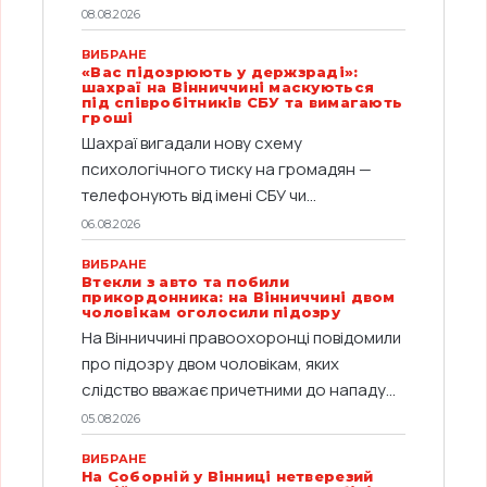
08.08.2026
ВИБРАНЕ
«Вас підозрюють у держзраді»:
шахраї на Вінниччині маскуються
під співробітників СБУ та вимагають
гроші
Шахраї вигадали нову схему
психологічного тиску на громадян —
телефонують від імені СБУ чи...
06.08.2026
ВИБРАНЕ
Втекли з авто та побили
прикордонника: на Вінниччині двом
чоловікам оголосили підозру
На Вінниччині правоохоронці повідомили
про підозру двом чоловікам, яких
слідство вважає причетними до нападу...
05.08.2026
ВИБРАНЕ
На Соборній у Вінниці нетверезий