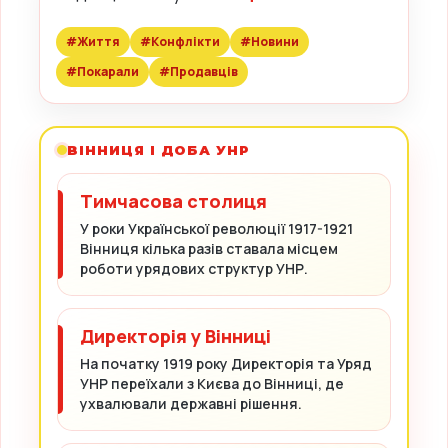
#Життя
#Конфлікти
#Новини
#Покарали
#Продавців
ВІННИЦЯ І ДОБА УНР
Тимчасова столиця
У роки Української революції 1917-1921
Вінниця кілька разів ставала місцем
роботи урядових структур УНР.
Директорія у Вінниці
На початку 1919 року Директорія та Уряд
УНР переїхали з Києва до Вінниці, де
ухвалювали державні рішення.