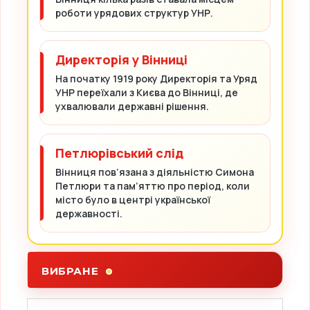
роботи урядових структур УНР.
Директорія у Вінниці
На початку 1919 року Директорія та Уряд
УНР переїхали з Києва до Вінниці, де
ухвалювали державні рішення.
Петлюрівський слід
Вінниця пов’язана з діяльністю Симона
Петлюри та пам’яттю про період, коли
місто було в центрі української
державності.
ВИБРАНЕ