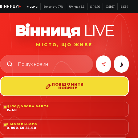
ВІННИЦЯ
☀
22°C
Вологість 77%
UV max 6,6
$ 44,76
€ 51,67
₿ $64 245
Вінниця
LIVE
МІСТО, ЩО ЖИВЕ
♪
ПОВІДОМИТИ
НОВИНУ
ЦІЛОДОБОВА ВАРТА
15-60
З МОБІЛЬНОГО
0-800-60-15-60