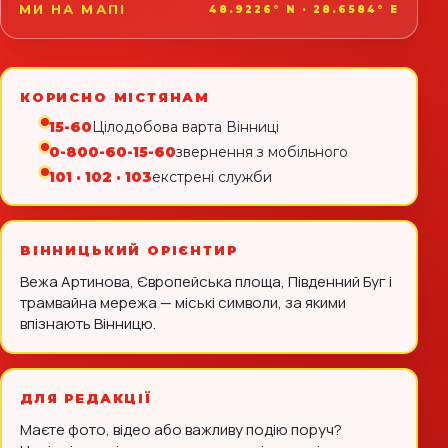
МИ НА МАПІ
48.9226° N · 28.6584° E
КОРИСНО МІСТЯНАМ
15-60
Цілодобова варта Вінниці
0-800-60-15-60
звернення з мобільного
101 · 102 · 103
екстрені служби
ВІННИЦЬКИЙ ОРІЄНТИР
Вежа Артинова, Європейська площа, Південний Буг і
трамвайна мережа — міські символи, за якими
впізнають Вінницю.
ДЛЯ РЕДАКЦІЇ
Маєте фото, відео або важливу подію поруч?