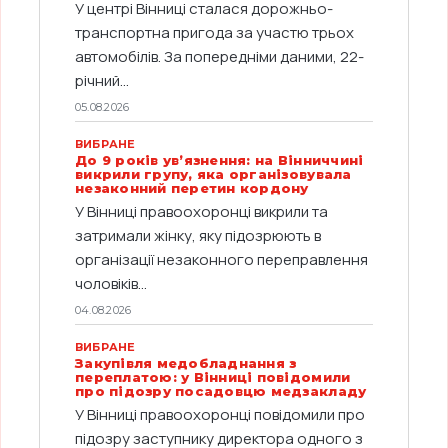
У центрі Вінниці сталася дорожньо-
транспортна пригода за участю трьох
автомобілів. За попередніми даними, 22-
річний...
05.08.2026
ВИБРАНЕ
До 9 років ув’язнення: на Вінниччині
викрили групу, яка організовувала
незаконний перетин кордону
У Вінниці правоохоронці викрили та
затримали жінку, яку підозрюють в
організації незаконного переправлення
чоловіків...
04.08.2026
ВИБРАНЕ
Закупівля медобладнання з
переплатою: у Вінниці повідомили
про підозру посадовцю медзакладу
У Вінниці правоохоронці повідомили про
підозру заступнику директора одного з