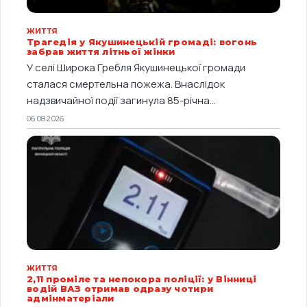
ЖИТТЯ
Трагедія у Якушинецькій громаді: вогонь
забрав життя літньої жінки
У селі Широка Гребля Якушинецької громади
сталася смертельна пожежа. Внаслідок
надзвичайної події загинула 85-річна...
06.08.2026
ЖИТТЯ
2,11 проміле та непокора поліції: у Вінниці
водій ВАЗ отримав одразу чотири
адмінматеріали