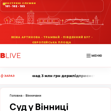
ЕКСТРЕНІ СЛУЖБИ
101 · 102 · 103
В
LIVE
МЕНЮ
ад 3 млн грн держпідприємства • Вінниця LIVE стежит
ЗАРАЗ
Головна
Вінничани
Суд у Вінниці