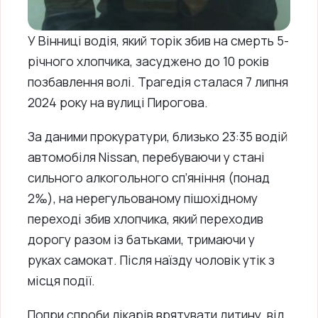
У Вінниці водія, який торік збив на смерть 5-
річного хлопчика, засуджено до 10 років
позбавлення волі. Трагедія сталася 7 липня
2024 року на вулиці Пирогова.
За даними прокуратури, близько 23:35 водій
автомобіля Nissan, перебуваючи у стані
сильного алкогольного сп’яніння (понад
2‰), на нерегульованому пішохідному
переході збив хлопчика, який переходив
дорогу разом із батьками, тримаючи у
руках самокат. Після наїзду чоловік утік з
місця події.
Попри спроби лікарів врятувати дитину, від