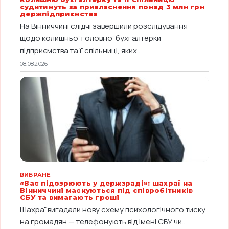
судитимуть за привласнення понад 3 млн грн
держпідприємства
На Вінниччині слідчі завершили розслідування
щодо колишньої головної бухгалтерки
підприємства та її спільниці, яких...
08.08.2026
ВИБРАНЕ
«Вас підозрюють у держзраді»: шахраї на
Вінниччині маскуються під співробітників
СБУ та вимагають гроші
Шахраї вигадали нову схему психологічного тиску
на громадян — телефонують від імені СБУ чи...