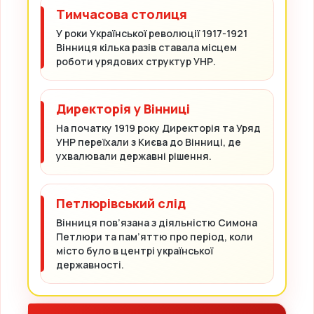
Тимчасова столиця
У роки Української революції 1917-1921
Вінниця кілька разів ставала місцем
роботи урядових структур УНР.
Директорія у Вінниці
На початку 1919 року Директорія та Уряд
УНР переїхали з Києва до Вінниці, де
ухвалювали державні рішення.
Петлюрівський слід
Вінниця пов’язана з діяльністю Симона
Петлюри та пам’яттю про період, коли
місто було в центрі української
державності.