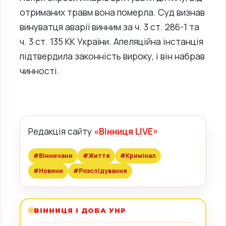
отриманих травм вона померла. Суд визнав
винуватця аварії винним за ч. 3 ст. 286-1 та
ч. 3 ст. 135 КК України. Апеляційна інстанція
підтвердила законність вироку, і він набрав
чинності.
Редакція сайту
«Вінниця LIVE»
#Вінничани
#Життя
#Кримінал
#Новини
#Розслідування
ВІННИЦЯ І ДОБА УНР