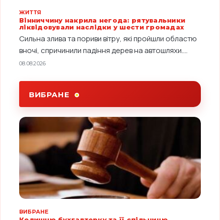
ЖИТТЯ
Вінниччину накрила негода: рятувальники
ліквідовували наслідки у шести громадах
Сильна злива та пориви вітру, які пройшли областю
вночі, спричинили падіння дерев на автошляхи....
08.08.2026
ВИБРАНЕ
ВИБРАНЕ
Колишню бухгалтерку та її спільницю