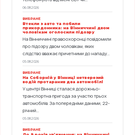
06.08.2026
ВИБРАНЕ
Втекли з авто та побили
прикордонника: на Вінниччині двом
чоловікам оголосили підозру
На Вінниччині правоохоронці повідомили
про підозру двом чоловікам, яких
слідство вважає причетними до нападу...
05.08.2026
ВИБРАНЕ
На Соборній у Вінниці нетверезий
водій протаранив два автомобілі
У центрі Вінниці сталася дорожньо-
транспортна пригода за участю трьох
автомобілів. За попередніми даними, 22-
річний...
05.08.2026
ВИБРАНЕ
До 9 років ув’язнення: на Вінниччині