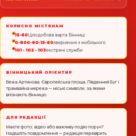
КОРИСНО МІСТЯНАМ
15-60
Цілодобова варта Вінниці
0-800-60-15-60
звернення з мобільного
101 · 102 · 103
екстрені служби
ВІННИЦЬКИЙ ОРІЄНТИР
Вежа Артинова, Європейська площа, Південний Буг і
трамвайна мережа — міські символи, за якими
впізнають Вінницю.
ДЛЯ РЕДАКЦІЇ
Маєте фото, відео або важливу подію поруч?
Надішліть повідомлення — редакція перевірить