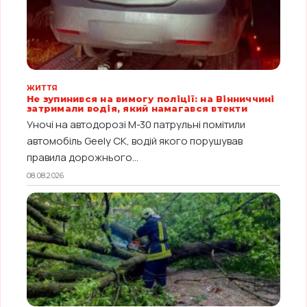
ЖИТТЯ
Не зупинився на вимогу поліції: на Вінниччині
затримали водія, який намагався втекти
Уночі на автодорозі М-30 патрульні помітили
автомобіль Geely CK, водій якого порушував
правила дорожнього...
08.08.2026