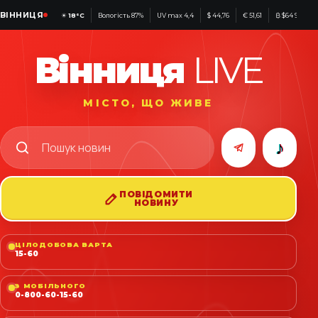
ВІННИЦЯ
☀
18°C
Вологість 87%
UV max 4,4
$ 44,76
€ 51,61
₿ $64 966
Вінниця
LIVE
МІСТО, ЩО ЖИВЕ
♪
ПОВІДОМИТИ
НОВИНУ
ЦІЛОДОБОВА ВАРТА
15-60
З МОБІЛЬНОГО
0-800-60-15-60