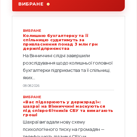
ВИБРАНЕ
ВИБРАНЕ
Колишню бухгалтерку та її
спільницю судитимуть за
привласнення понад 3 млн грн
держпідприємства
На Вінниччині слідчі завершили
розслідування щодо колишньої головної
бухгалтерки підприємства та її спільниці,
яких...
08.08.2026
ВИБРАНЕ
«Вас підозрюють у держзраді»:
шахраї на Вінниччині маскуються
під співробітників СБУ та вимагають
гроші
Шахраї вигадали нову схему
психологічного тиску на громадян —
телефонують від імені СБУ чи...