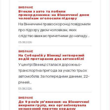
ВИБРАНЕ
Втекли з авто та побили
прикордонника: на Вінниччині двом
чоловікам оголосили підозру
На Вінниччині правоохоронці повідомили
про підозру двом чоловікам, яких
слідство вважає причетними до нападу...
05.08.2026
ВИБРАНЕ
На Соборній у Вінниці нетверезий
водій протаранив два автомобілі
У центрі Вінниці сталася дорожньо-
транспортна пригода за участю трьох
автомобілів. За попередніми даними, 22-
річний...
05.08.2026
ВИБРАНЕ
До 9 років ув’язнення: на Вінниччині
викрили групу, яка організовувала
незаконний перетин кордону