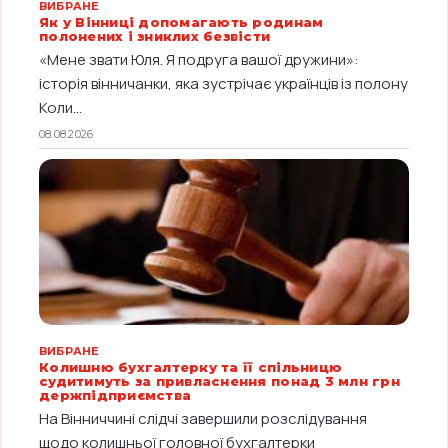
ВИБРАНЕ
Як у Вінниці допомагають родинам
полонених і зниклих безвісти
«Мене звати Юля. Я подруга вашої дружини»:
історія вінничанки, яка зустрічає українців із полону
Коли...
08.08.2026
ВИБРАНЕ
Колишню бухгалтерку та її спільницю
судитимуть за привласнення понад 3 млн грн
держпідприємства
На Вінниччині слідчі завершили розслідування
щодо колишньої головної бухгалтерки