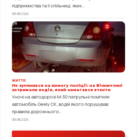
підприємства та її спільниці, яких...
08.08.2026
ЖИТТЯ
Не зупинився на вимогу поліції: на Вінниччині
затримали водія, який намагався втекти
Уночі на автодорозі М-30 патрульні помітили
автомобіль Geely CK, водій якого порушував
правила дорожнього...
08.08.2026