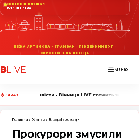
ЕКСТРЕНІ СЛУЖБИ
101 · 102 · 103
В
LIVE
МЕНЮ
ти • Вінниця LIVE стежить за головними подіями міста
ЗАРАЗ
Головна
Життя
Влада і громади
Прокурори змусили