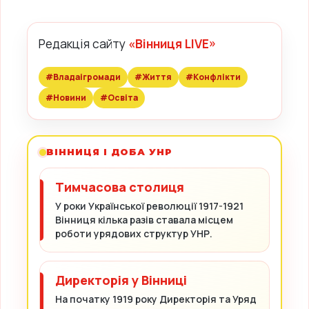
Редакція сайту
«Вінниця LIVE»
#Владаігромади
#Життя
#Конфлікти
#Новини
#Освіта
ВІННИЦЯ І ДОБА УНР
Тимчасова столиця
У роки Української революції 1917-1921
Вінниця кілька разів ставала місцем
роботи урядових структур УНР.
Директорія у Вінниці
На початку 1919 року Директорія та Уряд