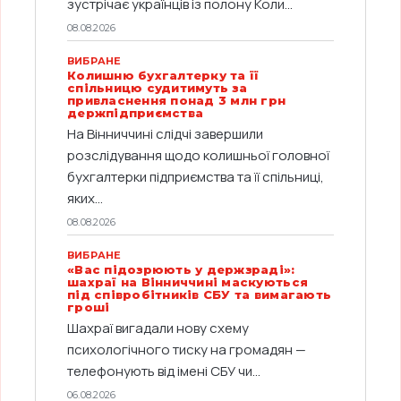
зустрічає українців із полону Коли...
08.08.2026
ВИБРАНЕ
Колишню бухгалтерку та її
спільницю судитимуть за
привласнення понад 3 млн грн
держпідприємства
На Вінниччині слідчі завершили
розслідування щодо колишньої головної
бухгалтерки підприємства та її спільниці,
яких...
08.08.2026
ВИБРАНЕ
«Вас підозрюють у держзраді»:
шахраї на Вінниччині маскуються
під співробітників СБУ та вимагають
гроші
Шахраї вигадали нову схему
психологічного тиску на громадян —
телефонують від імені СБУ чи...
06.08.2026