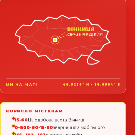
ВІННИЦЯ
СЕРЦЕ ПОДІЛЛЯ
МИ НА МАПІ
48.9226° N · 28.6584° E
КОРИСНО МІСТЯНАМ
15-60
Цілодобова варта Вінниці
0-800-60-15-60
звернення з мобільного
101 · 102 · 103
екстрені служби