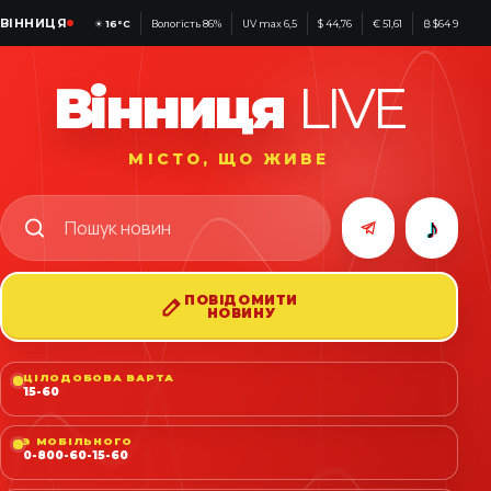
ВІННИЦЯ
☀
16°C
Вологість 86%
UV max 6,5
$ 44,76
€ 51,61
₿ $64 953
Вінниця
LIVE
МІСТО, ЩО ЖИВЕ
♪
ПОВІДОМИТИ
НОВИНУ
ЦІЛОДОБОВА ВАРТА
15-60
З МОБІЛЬНОГО
0-800-60-15-60