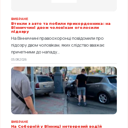
ВИБРАНЕ
Втекли з авто та побили прикордонника: на
Вінниччині двом чоловікам оголосили
підозру
На Вінниччині правоохоронці повідомили про
підозру двом чоловікам, яких слідство вважає
причетними до нападу...
05.08.2026
ВИБРАНЕ
На Соборній у Вінниці нетверезий водій