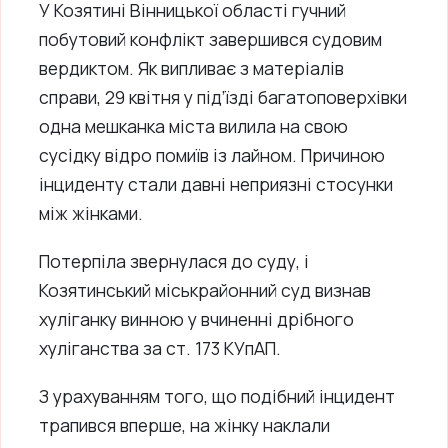
У Козятині Вінницької області гучний
побутовий конфлікт завершився судовим
вердиктом. Як випливає з матеріалів
справи, 29 квітня у під’їзді багатоповерхівки
одна мешканка міста вилила на свою
сусідку відро помиїв із лайном. Причиною
інциденту стали давні неприязні стосунки
між жінками.
Потерпіла звернулася до суду, і
Козятинський міськрайонний суд визнав
хуліганку винною у вчиненні дрібного
хуліганства за ст. 173 КУпАП.
З урахуванням того, що подібний інцидент
трапився вперше, на жінку наклали