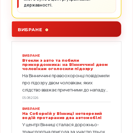
державності.
ВИБРАНЕ
ВИБРАНЕ
Втекли з авто та побили
прикордонника: на Вінниччині двом
чоловікам оголосили підозру
На Вінниччині правоохоронці повідомили
про підозру двом чоловікам, яких
слідство вважає причетними до нападу...
05.08.2026
ВИБРАНЕ
На Соборній у Вінниці нетверезий
водій протаранив два автомобілі
У центрі Вінниці сталася дорожньо-
транспортна пригода за участю трьох