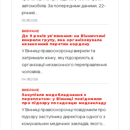
автомобілів. За попередніми даними, 22-
річний...
05.08.2026
ВИБРАНЕ
До 9 років ув’язнення: на Вінниччині
викрили групу, яка організовувала
незаконний перетин кордону
У Вінниці правоохоронці викрили та
затримали жінку, яку підозрюють в
організації незаконного переправлення
чоловіків...
04.08.2026
ВИБРАНЕ
Закупівля медобладнання з
переплатою: у Вінниці повідомили
про підозру посадовцю медзакладу
У Вінниці правоохоронці повідомили про
підозру заступнику директора одного з
комунальних медичних закладів, якого...