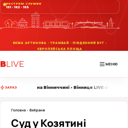
ЕКСТРЕНІ СЛУЖБИ
101 · 102 · 103
В
LIVE
МЕНЮ
нниччині • Вінниця LIVE стежить за головними подіями
ЗАРАЗ
Головна
Вибране
Суд у Козятині