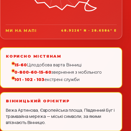
МИ НА МАПІ
48.9226° N · 28.6584° E
КОРИСНО МІСТЯНАМ
15-60
Цілодобова варта Вінниці
0-800-60-15-60
звернення з мобільного
101 · 102 · 103
екстрені служби
ВІННИЦЬКИЙ ОРІЄНТИР
Вежа Артинова, Європейська площа, Південний Буг і
трамвайна мережа — міські символи, за якими
впізнають Вінницю.