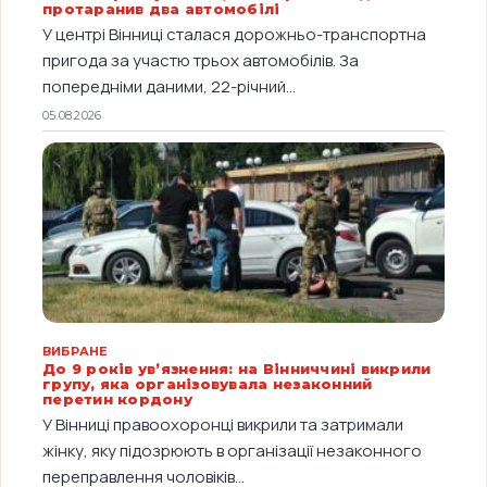
протаранив два автомобілі
У центрі Вінниці сталася дорожньо-транспортна
пригода за участю трьох автомобілів. За
попередніми даними, 22-річний...
05.08.2026
ВИБРАНЕ
До 9 років ув’язнення: на Вінниччині викрили
групу, яка організовувала незаконний
перетин кордону
У Вінниці правоохоронці викрили та затримали
жінку, яку підозрюють в організації незаконного
переправлення чоловіків...