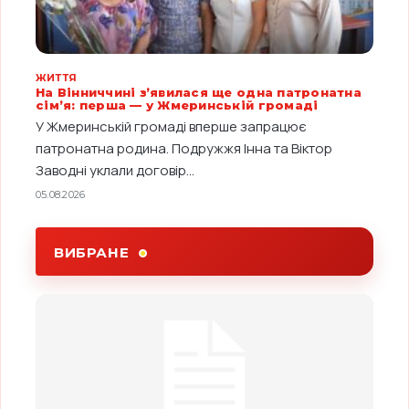
ЖИТТЯ
На Вінниччині з’явилася ще одна патронатна
сім’я: перша — у Жмеринській громаді
У Жмеринській громаді вперше запрацює
патронатна родина. Подружжя Інна та Віктор
Заводні уклали договір...
05.08.2026
ВИБРАНЕ