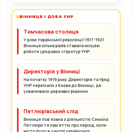
ВІННИЦЯ І ДОБА УНР
Тимчасова столиця
У роки Української революції 1917-1921
Вінниця кілька разів ставала місцем
роботи урядових структур УНР.
Директорія у Вінниці
На початку 1919 року Директорія та Уряд
УНР переїхали з Києва до Вінниці, де
ухвалювали державні рішення.
Петлюрівський слід
Вінниця пов’язана з діяльністю Симона
Петлюри та пам’яттю про період, коли
місто було в центрі української