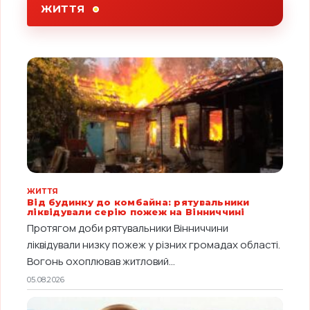
ЖИТТЯ
ЖИТТЯ
Від будинку до комбайна: рятувальники
ліквідували серію пожеж на Вінниччині
Протягом доби рятувальники Вінниччини
ліквідували низку пожеж у різних громадах області.
Вогонь охоплював житловий...
05.08.2026