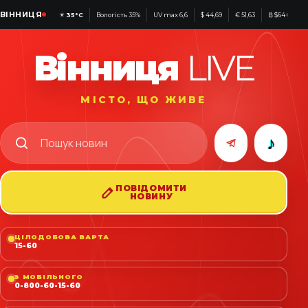
ВІННИЦЯ
☀
35°C
Вологість 35%
UV max 6,6
$ 44,69
€ 51,63
₿ $64 601
Вінниця
LIVE
МІСТО, ЩО ЖИВЕ
♪
ПОВІДОМИТИ
НОВИНУ
ЦІЛОДОБОВА ВАРТА
15-60
З МОБІЛЬНОГО
0-800-60-15-60