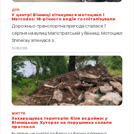
ДТП
У центрі Вінниці зіткнулися мотоцикл і
Mercedes: 18-річного водія госпіталізували
Дорожньо-транспортна пригода сталася 7
серпня на вулиці Магістратській у Вінниці. Мотоцикл
Shineray зіткнувся з...
10.08.2026
ЖИТТЯ
Захаращував територію біля водойми: у
Вінницьких Хуторах на порушника склали
протокол
Будівельне сміття та бетонні блоки з’явилися