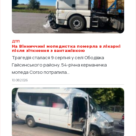
ДТП
На Вінниччині мопедистка померла в лікарні
після зіткнення з вантажівкою
Трагедія сталася 9 серпня у селі Ободівка
Гайсинського району. 54-річна керманичка
мопеда Corso потрапила...
10.08.2026