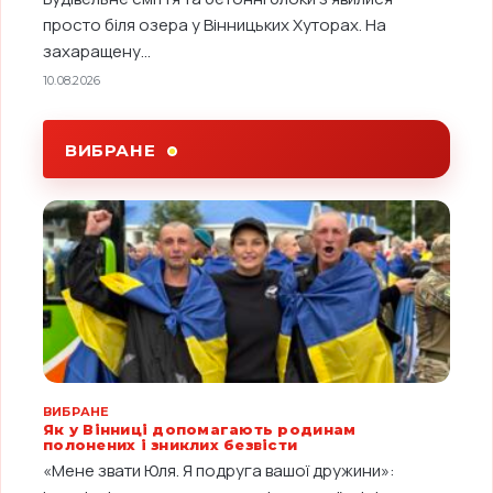
просто біля озера у Вінницьких Хуторах. На
захаращену...
10.08.2026
ВИБРАНЕ
ВИБРАНЕ
Як у Вінниці допомагають родинам
полонених і зниклих безвісти
«Мене звати Юля. Я подруга вашої дружини»: