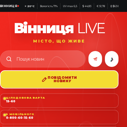
ВІННИЦЯ
☀
20°C
Вологість 71%
UV max 6,5
$ 44,83
€ 51,78
₿ $63 867
Вінниця
LIVE
МІСТО, ЩО ЖИВЕ
♪
ПОВІДОМИТИ
НОВИНУ
ЦІЛОДОБОВА ВАРТА
15-60
З МОБІЛЬНОГО
0-800-60-15-60