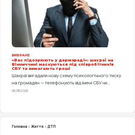
ВИБРАНЕ
«Вас підозрюють у держзраді»: шахраї на
Вінниччині маскуються під співробітників
СБУ та вимагають гроші
Шахраї вигадали нову схему психологічного тиску
на громадян — телефонують від імені СБУ чи...
06.08.2026