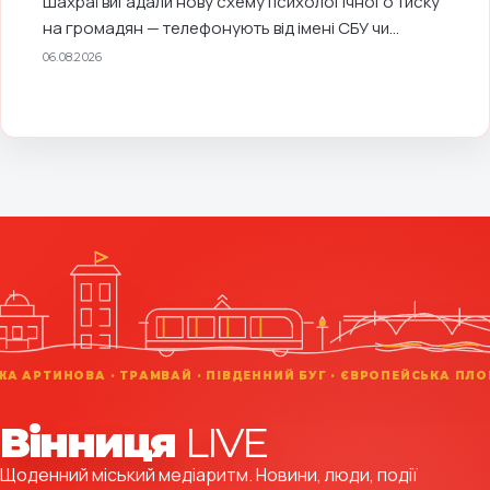
Вінниця
LIVE
Щоденний міський медіаритм. Новини, люди, події