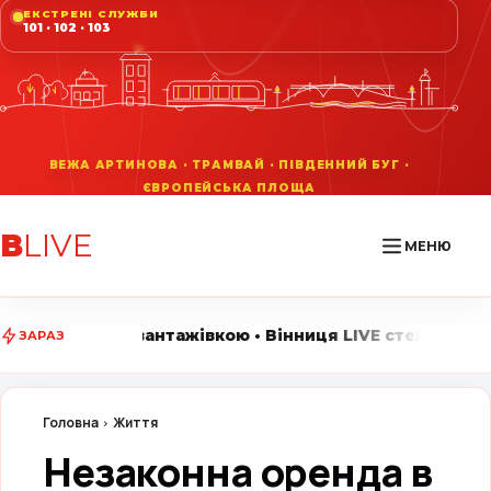
ЕКСТРЕНІ СЛУЖБИ
101 · 102 · 103
В
LIVE
МЕНЮ
жівкою • Вінниця LIVE стежить за головними подіями м
ЗАРАЗ
Головна
Життя
Незаконна оренда в