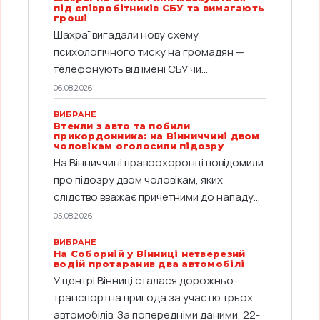
під співробітників СБУ та вимагають
гроші
Шахраї вигадали нову схему
психологічного тиску на громадян —
телефонують від імені СБУ чи...
06.08.2026
ВИБРАНЕ
Втекли з авто та побили
прикордонника: на Вінниччині двом
чоловікам оголосили підозру
На Вінниччині правоохоронці повідомили
про підозру двом чоловікам, яких
слідство вважає причетними до нападу...
05.08.2026
ВИБРАНЕ
На Соборній у Вінниці нетверезий
водій протаранив два автомобілі
У центрі Вінниці сталася дорожньо-
транспортна пригода за участю трьох
автомобілів. За попередніми даними, 22-