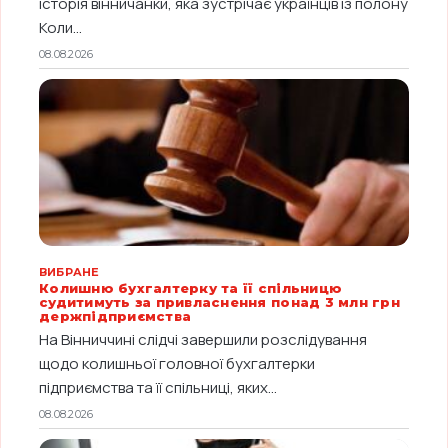
історія вінничанки, яка зустрічає українців із полону
Коли...
08.08.2026
ВИБРАНЕ
Колишню бухгалтерку та її спільницю
судитимуть за привласнення понад 3 млн грн
держпідприємства
На Вінниччині слідчі завершили розслідування
щодо колишньої головної бухгалтерки
підприємства та її спільниці, яких...
08.08.2026