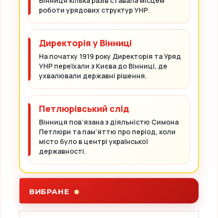
Вінниця кілька разів ставала місцем
роботи урядових структур УНР.
Директорія у Вінниці
На початку 1919 року Директорія та Уряд
УНР переїхали з Києва до Вінниці, де
ухвалювали державні рішення.
Петлюрівський слід
Вінниця пов’язана з діяльністю Симона
Петлюри та пам’яттю про період, коли
місто було в центрі української
державності.
ВИБРАНЕ