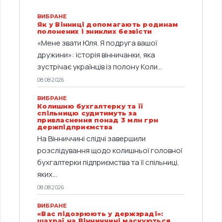
ВИБРАНЕ
Як у Вінниці допомагають родинам
полонених і зниклих безвісти
«Мене звати Юля. Я подруга вашої
дружини»: історія вінничанки, яка
зустрічає українців із полону Коли...
08.08.2026
ВИБРАНЕ
Колишню бухгалтерку та її
спільницю судитимуть за
привласнення понад 3 млн грн
держпідприємства
На Вінниччині слідчі завершили
розслідування щодо колишньої головної
бухгалтерки підприємства та її спільниці,
яких...
08.08.2026
ВИБРАНЕ
«Вас підозрюють у держзраді»:
шахраї на Вінниччині маскуються