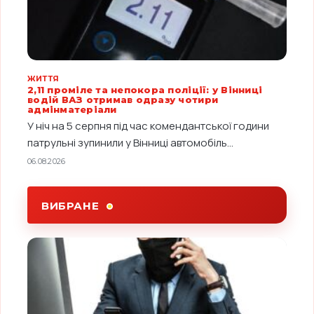
ЖИТТЯ
2,11 проміле та непокора поліції: у Вінниці
водій ВАЗ отримав одразу чотири
адмінматеріали
У ніч на 5 серпня під час комендантської години
патрульні зупинили у Вінниці автомобіль...
06.08.2026
ВИБРАНЕ