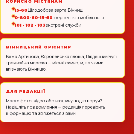
КОРИСНО МІСТЯНАМ
15-60
Цілодобова варта Вінниці
0-800-60-15-60
звернення з мобільного
101 · 102 · 103
екстрені служби
ВІННИЦЬКИЙ ОРІЄНТИР
Вежа Артинова, Європейська площа, Південний Буг і
трамвайна мережа — міські символи, за якими
впізнають Вінницю.
ДЛЯ РЕДАКЦІЇ
Маєте фото, відео або важливу подію поруч?
Надішліть повідомлення — редакція перевірить
інформацію та звʼяжеться з вами.