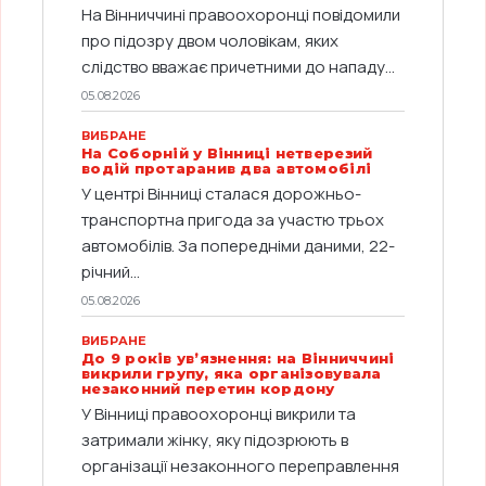
На Вінниччині правоохоронці повідомили
про підозру двом чоловікам, яких
слідство вважає причетними до нападу...
05.08.2026
ВИБРАНЕ
На Соборній у Вінниці нетверезий
водій протаранив два автомобілі
У центрі Вінниці сталася дорожньо-
транспортна пригода за участю трьох
автомобілів. За попередніми даними, 22-
річний...
05.08.2026
ВИБРАНЕ
До 9 років ув’язнення: на Вінниччині
викрили групу, яка організовувала
незаконний перетин кордону
У Вінниці правоохоронці викрили та
затримали жінку, яку підозрюють в
організації незаконного переправлення