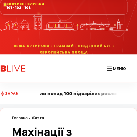
ЕКСТРЕНІ СЛУЖБИ
101 · 102 · 103
В
LIVE
МЕНЮ
онад 100 підозрілих рослин • Вінниця LIVE стежить за
ЗАРАЗ
Головна
Життя
Махінації з