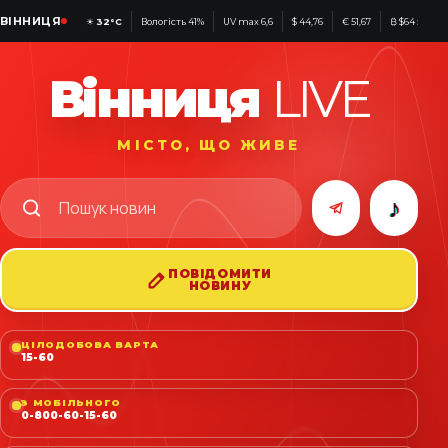
ВІННИЦЯ
☀
32°C
Вологість 41%
UV max 6,6
$ 44,76
€ 51,67
₿ $64 583
Вінниця
LIVE
МІСТО, ЩО ЖИВЕ
♪
ПОВІДОМИТИ
НОВИНУ
ЦІЛОДОБОВА ВАРТА
15-60
З МОБІЛЬНОГО
0-800-60-15-60