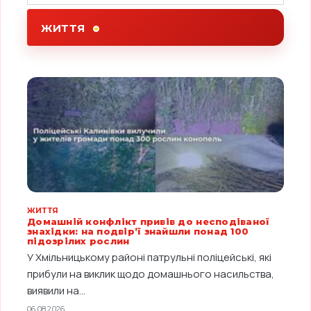
ЖИТТЯ
ЖИТТЯ
Домашній конфлікт привів до несподіваної
знахідки: на подвір’ї знайшли понад 100
підозрілих рослин
У Хмільницькому районі патрульні поліцейські, які
прибули на виклик щодо домашнього насильства,
виявили на...
06.08.2026