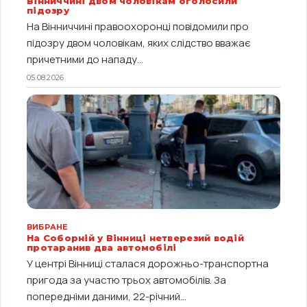
Вінниччині двом чоловікам оголосили
підозру
На Вінниччині правоохоронці повідомили про
підозру двом чоловікам, яких слідство вважає
причетними до нападу...
05.08.2026
ВИБРАНЕ
На Соборній у Вінниці нетверезий водій
протаранив два автомобілі
У центрі Вінниці сталася дорожньо-транспортна
пригода за участю трьох автомобілів. За
попередніми даними, 22-річний...