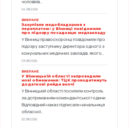
чоловіків...
04.08.2026
ВИБРАНЕ
Закупівля медобладнання з
переплатою: у Вінниці повідомили
про підозру посадовцю медзакладу
У Вінниці правоохоронці повідомили про
підозру заступнику директора одного з
комунальних медичних закладів, якого...
03.08.2026
ВИБРАНЕ
У Вінницькій області запровадили
нові обмеження: ТЦК проводитимуть
додаткові рейди вночі
У Вінницькій області посилили контроль
за дотриманням комендантської години.
Відповідний наказ підписали начальниця
обласної...
02.08.2026