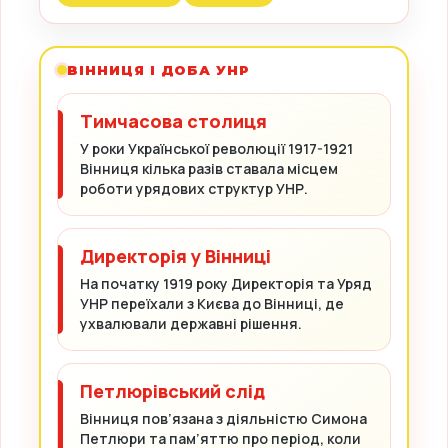
ВІННИЦЯ І ДОБА УНР
Тимчасова столиця
У роки Української революції 1917-1921
Вінниця кілька разів ставала місцем
роботи урядових структур УНР.
Директорія у Вінниці
На початку 1919 року Директорія та Уряд
УНР переїхали з Києва до Вінниці, де
ухвалювали державні рішення.
Петлюрівський слід
Вінниця пов’язана з діяльністю Симона
Петлюри та пам’яттю про період, коли