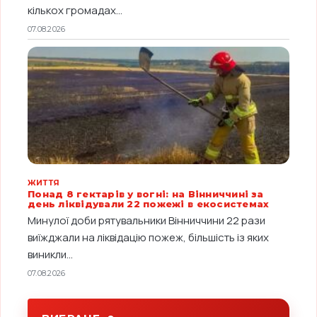
кількох громадах...
07.08.2026
ЖИТТЯ
Понад 8 гектарів у вогні: на Вінниччині за
день ліквідували 22 пожежі в екосистемах
Минулої доби рятувальники Вінниччини 22 рази
виїжджали на ліквідацію пожеж, більшість із яких
виникли...
07.08.2026