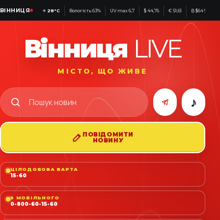
ВІННИЦЯ
☀
28°C
Вологість 63%
UV max 6,7
$ 44,76
€ 51,61
₿ $64 947
Вінниця
LIVE
МІСТО, ЩО ЖИВЕ
♪
ПОВІДОМИТИ
НОВИНУ
ЦІЛОДОБОВА ВАРТА
15-60
З МОБІЛЬНОГО
0-800-60-15-60