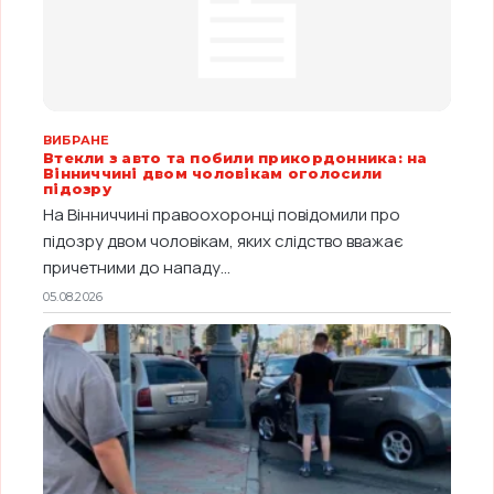
ВИБРАНЕ
Втекли з авто та побили прикордонника: на
Вінниччині двом чоловікам оголосили
підозру
На Вінниччині правоохоронці повідомили про
підозру двом чоловікам, яких слідство вважає
причетними до нападу...
05.08.2026