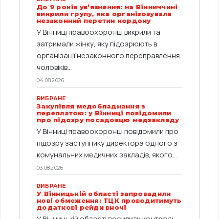
До 9 років ув’язнення: на Вінниччині
викрили групу, яка організовувала
незаконний перетин кордону
У Вінниці правоохоронці викрили та
затримали жінку, яку підозрюють в
організації незаконного переправлення
чоловіків...
04.08.2026
ВИБРАНЕ
Закупівля медобладнання з
переплатою: у Вінниці повідомили
про підозру посадовцю медзакладу
У Вінниці правоохоронці повідомили про
підозру заступнику директора одного з
комунальних медичних закладів, якого...
03.08.2026
ВИБРАНЕ
У Вінницькій області запровадили
нові обмеження: ТЦК проводитимуть
додаткові рейди вночі
У Вінницькій області посилили контроль