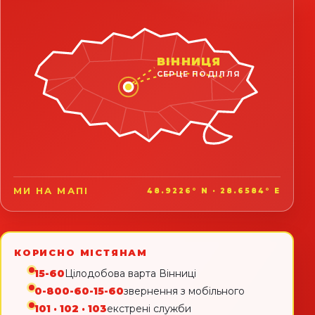
ВІННИЦЯ
СЕРЦЕ ПОДІЛЛЯ
МИ НА МАПІ
48.9226° N · 28.6584° E
КОРИСНО МІСТЯНАМ
15-60
Цілодобова варта Вінниці
0-800-60-15-60
звернення з мобільного
101 · 102 · 103
екстрені служби