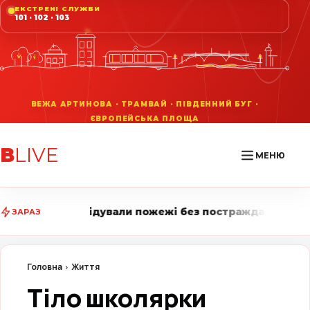
ЕКСТРЕНІ СЛУЖБИ
101 · 102 · 103
В
LIVE
МЕНЮ
али пожежі без постраждалих • Вінниця LIVE стежить 
ЗАРАЗ
Головна
Життя
Тіло школярки