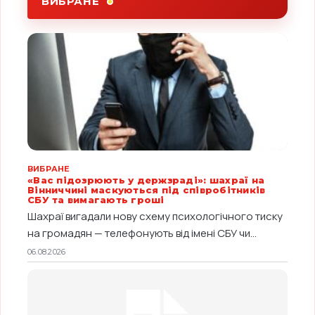
ВИБРАНЕ
ВИБРАНЕ
«Вас підозрюють у держзраді»: шахраї на
Вінниччині маскуються під співробітників
СБУ та вимагають гроші
Шахраї вигадали нову схему психологічного тиску
на громадян — телефонують від імені СБУ чи...
06.08.2026