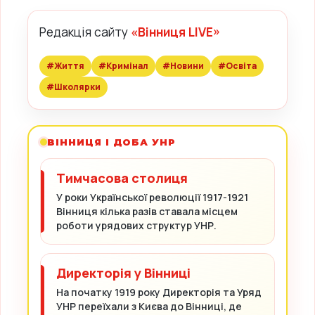
Редакція сайту
«Вінниця LIVE»
#Життя
#Кримінал
#Новини
#Освіта
#Школярки
ВІННИЦЯ І ДОБА УНР
Тимчасова столиця
У роки Української революції 1917-1921
Вінниця кілька разів ставала місцем
роботи урядових структур УНР.
Директорія у Вінниці
На початку 1919 року Директорія та Уряд
УНР переїхали з Києва до Вінниці, де