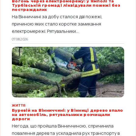
Вогонь через електромережу: у Ямполі та
Турбівській громаді ліквідували пожежі без
постраждалих
На Вінниччині за добу сталося дві пожежі,
причиною яких стало коротке замикання
електромережі. Рятувальники...
07.08.2026
ЖИТТЯ
Буревій на Вінниччині: у Вінниці дерево впало
на автомобіль, рятувальники розчищали
дороги
Негода, що пройшла Вінниччиною, спричинила
повалення дерев та ускладнила рух транспорту в