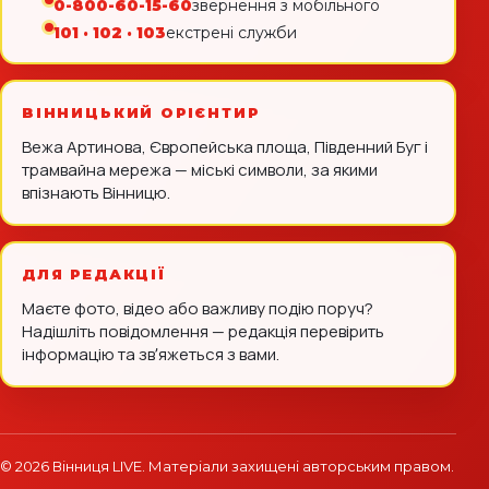
0-800-60-15-60
звернення з мобільного
101 · 102 · 103
екстрені служби
ВІННИЦЬКИЙ ОРІЄНТИР
Вежа Артинова, Європейська площа, Південний Буг і
трамвайна мережа — міські символи, за якими
впізнають Вінницю.
ДЛЯ РЕДАКЦІЇ
Маєте фото, відео або важливу подію поруч?
Надішліть повідомлення — редакція перевірить
інформацію та звʼяжеться з вами.
© 2026 Вінниця LIVE. Матеріали захищені авторським правом.