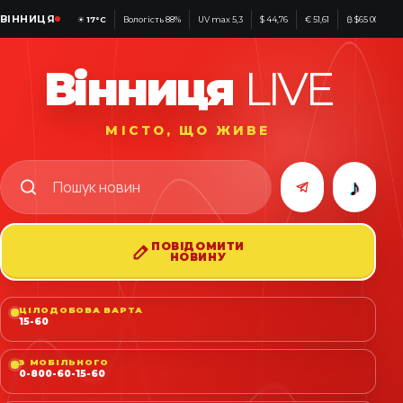
ВІННИЦЯ
☀
17°C
Вологість 88%
UV max 5,3
$ 44,76
€ 51,61
₿ $65 001
Вінниця
LIVE
МІСТО, ЩО ЖИВЕ
♪
ПОВІДОМИТИ
НОВИНУ
ЦІЛОДОБОВА ВАРТА
15-60
З МОБІЛЬНОГО
0-800-60-15-60