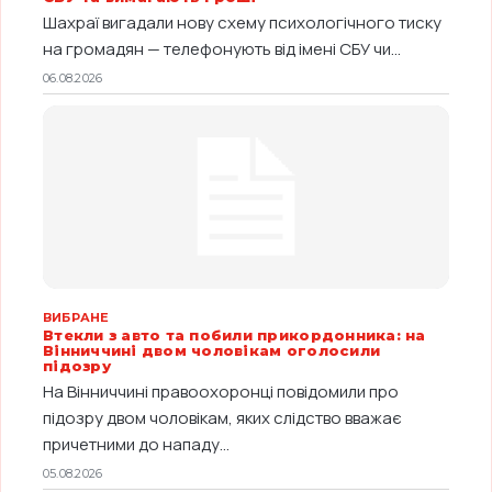
Шахраї вигадали нову схему психологічного тиску
на громадян — телефонують від імені СБУ чи...
06.08.2026
ВИБРАНЕ
Втекли з авто та побили прикордонника: на
Вінниччині двом чоловікам оголосили
підозру
На Вінниччині правоохоронці повідомили про
підозру двом чоловікам, яких слідство вважає
причетними до нападу...
05.08.2026