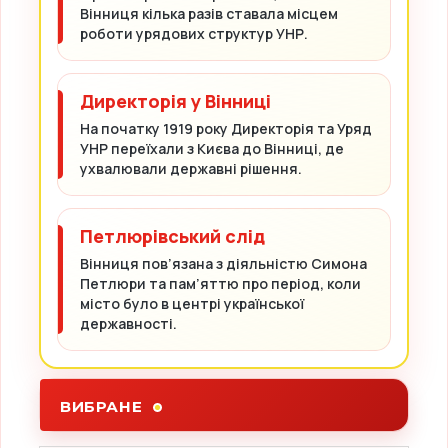
Вінниця кілька разів ставала місцем
роботи урядових структур УНР.
Директорія у Вінниці
На початку 1919 року Директорія та Уряд
УНР переїхали з Києва до Вінниці, де
ухвалювали державні рішення.
Петлюрівський слід
Вінниця пов’язана з діяльністю Симона
Петлюри та пам’яттю про період, коли
місто було в центрі української
державності.
ВИБРАНЕ