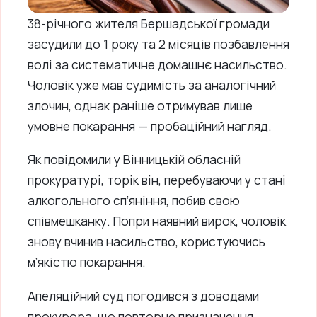
38-річного жителя Бершадської громади
засудили до 1 року та 2 місяців позбавлення
волі за систематичне домашнє насильство.
Чоловік уже мав судимість за аналогічний
злочин, однак раніше отримував лише
умовне покарання — пробаційний нагляд.
Як повідомили у Вінницькій обласній
прокуратурі, торік він, перебуваючи у стані
алкогольного сп’яніння, побив свою
співмешканку. Попри наявний вирок, чоловік
знову вчинив насильство, користуючись
м’якістю покарання.
Апеляційний суд погодився з доводами
прокурора, що повторне призначення