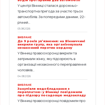
водій протаранив два автомобілі
У центрі Вінниці сталася дорожньо-
транспортна пригода за участю трьох
автомобілів. За попередніми даними, 22-
річний...
05.08.2026
ВИБРАНЕ
До 9 років ув’язнення: на Вінниччині
викрили групу, яка організовувала
незаконний перетин кордону
У Вінниці правоохоронці викрили та
затримали жінку, яку підозрюють в
організації незаконного переправлення
чоловіків...
04.08.2026
ВИБРАНЕ
Закупівля медобладнання з
переплатою: у Вінниці повідомили
про підозру посадовцю медзакладу
У Вінниці правоохоронці повідомили про