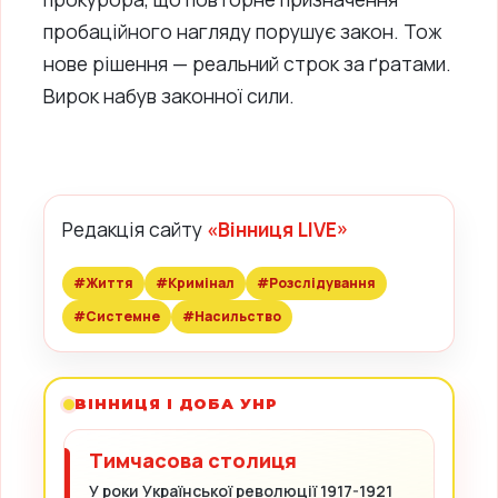
пробаційного нагляду порушує закон. Тож
нове рішення — реальний строк за ґратами.
Вирок набув законної сили.
Редакція сайту
«Вінниця LIVE»
#Життя
#Кримінал
#Розслідування
#Системне
#Насильство
ВІННИЦЯ І ДОБА УНР
Тимчасова столиця
У роки Української революції 1917-1921