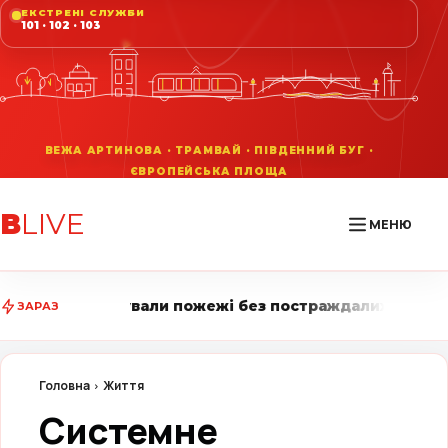
ЕКСТРЕНІ СЛУЖБИ
101 · 102 · 103
В
LIVE
МЕНЮ
и пожежі без постраждалих • Вінниця LIVE стежить за
ЗАРАЗ
Головна
Життя
Системне