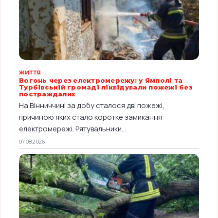
ЖИТТЯ
Вогонь через електромережу: у Ямполі та
Турбівській громаді ліквідували пожежі без
постраждалих
На Вінниччині за добу сталося дві пожежі,
причиною яких стало коротке замикання
електромережі. Рятувальники...
07.08.2026