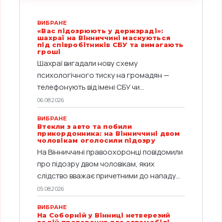
ВИБРАНЕ
«Вас підозрюють у держзраді»:
шахраї на Вінниччині маскуються
під співробітників СБУ та вимагають
гроші
Шахраї вигадали нову схему
психологічного тиску на громадян —
телефонують від імені СБУ чи...
06.08.2026
ВИБРАНЕ
Втекли з авто та побили
прикордонника: на Вінниччині двом
чоловікам оголосили підозру
На Вінниччині правоохоронці повідомили
про підозру двом чоловікам, яких
слідство вважає причетними до нападу...
05.08.2026
ВИБРАНЕ
На Соборній у Вінниці нетверезий