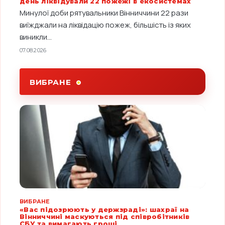
день ліквідували 22 пожежі в екосистемах
Минулої доби рятувальники Вінниччини 22 рази
виїжджали на ліквідацію пожеж, більшість із яких
виникли...
07.08.2026
ВИБРАНЕ
ВИБРАНЕ
«Вас підозрюють у держзраді»: шахраї на
Вінниччині маскуються під співробітників
СБУ та вимагають гроші