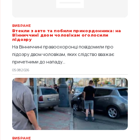
ВИБРАНЕ
Втекли з авто та побили прикордонника: на
Вінниччині двом чоловікам оголосили
підозру
На Вінниччині правоохоронці повідомили про
підозру двом чоловікам, яких слідство вважає
причетними до нападу...
05.08.2026
ВИБРАНЕ