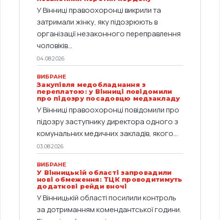
У Вінниці правоохоронці викрили та
затримали жінку, яку підозрюють в
організації незаконного переправлення
чоловіків...
04.08.2026
ВИБРАНЕ
Закупівля медобладнання з
переплатою: у Вінниці повідомили
про підозру посадовцю медзакладу
У Вінниці правоохоронці повідомили про
підозру заступнику директора одного з
комунальних медичних закладів, якого...
03.08.2026
ВИБРАНЕ
У Вінницькій області запровадили
нові обмеження: ТЦК проводитимуть
додаткові рейди вночі
У Вінницькій області посилили контроль
за дотриманням комендантської години.