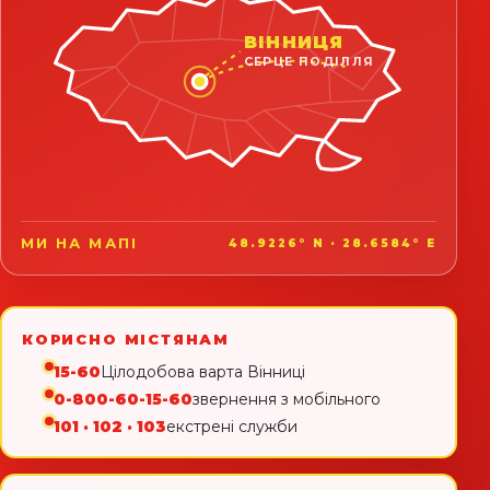
ВІННИЦЯ
СЕРЦЕ ПОДІЛЛЯ
МИ НА МАПІ
48.9226° N · 28.6584° E
КОРИСНО МІСТЯНАМ
15-60
Цілодобова варта Вінниці
0-800-60-15-60
звернення з мобільного
101 · 102 · 103
екстрені служби