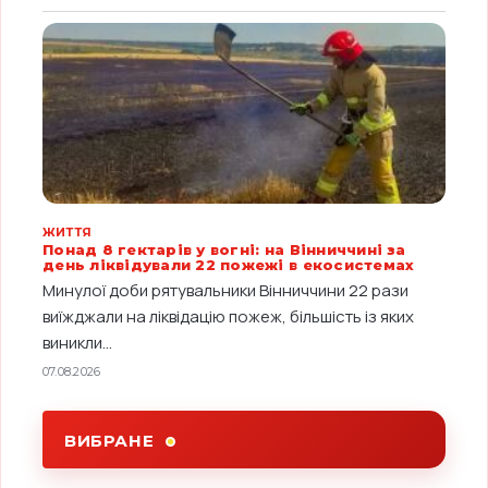
ЖИТТЯ
Понад 8 гектарів у вогні: на Вінниччині за
день ліквідували 22 пожежі в екосистемах
Минулої доби рятувальники Вінниччини 22 рази
виїжджали на ліквідацію пожеж, більшість із яких
виникли...
07.08.2026
ВИБРАНЕ