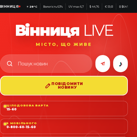
ВІННИЦЯ
☀
28°C
Вологість 63%
UV max 6,7
$ 44,76
€ 51,61
₿ $64 947
Вінниця
LIVE
МІСТО, ЩО ЖИВЕ
♪
ПОВІДОМИТИ
НОВИНУ
ЦІЛОДОБОВА ВАРТА
15-60
З МОБІЛЬНОГО
0-800-60-15-60