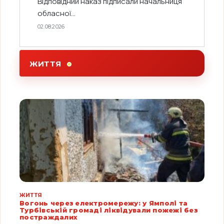
Відповідний наказ підписали начальниця
обласної...
02.08.2026
ЖИТТЯ
ЖИТТЯ
Вогонь через електромережу: у Ямполі та
Турбівській громаді ліквідували пожежі без
постраждалих