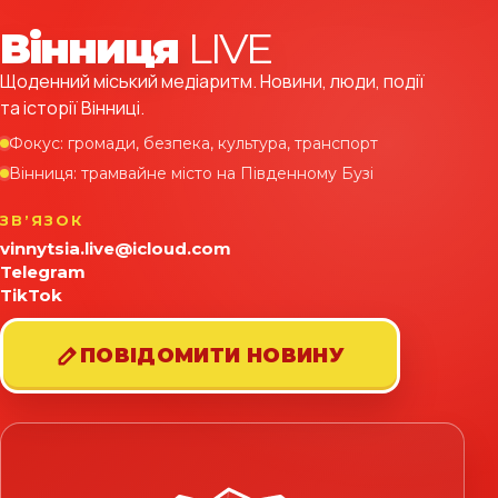
Вінниця
LIVE
Щоденний міський медіаритм. Новини, люди, події
та історії Вінниці.
Фокус: громади, безпека, культура, транспорт
Вінниця: трамвайне місто на Південному Бузі
ЗВʼЯЗОК
vinnytsia.live@icloud.com
Telegram
TikTok
ПОВІДОМИТИ НОВИНУ