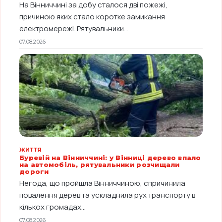
На Вінниччині за добу сталося дві пожежі,
причиною яких стало коротке замикання
електромережі. Рятувальники...
07.08.2026
ЖИТТЯ
Буревій на Вінниччині: у Вінниці дерево впало
на автомобіль, рятувальники розчищали
дороги
Негода, що пройшла Вінниччиною, спричинила
повалення дерев та ускладнила рух транспорту в
кількох громадах...
07.08.2026