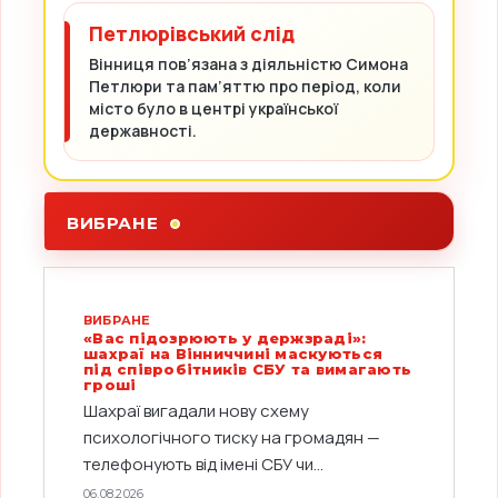
Петлюрівський слід
Вінниця пов’язана з діяльністю Симона
Петлюри та пам’яттю про період, коли
місто було в центрі української
державності.
ВИБРАНЕ
ВИБРАНЕ
«Вас підозрюють у держзраді»:
шахраї на Вінниччині маскуються
під співробітників СБУ та вимагають
гроші
Шахраї вигадали нову схему
психологічного тиску на громадян —
телефонують від імені СБУ чи...
06.08.2026