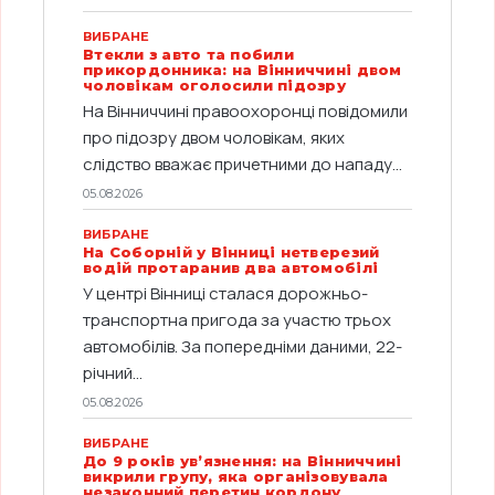
ВИБРАНЕ
Втекли з авто та побили
прикордонника: на Вінниччині двом
чоловікам оголосили підозру
На Вінниччині правоохоронці повідомили
про підозру двом чоловікам, яких
слідство вважає причетними до нападу...
05.08.2026
ВИБРАНЕ
На Соборній у Вінниці нетверезий
водій протаранив два автомобілі
У центрі Вінниці сталася дорожньо-
транспортна пригода за участю трьох
автомобілів. За попередніми даними, 22-
річний...
05.08.2026
ВИБРАНЕ
До 9 років ув’язнення: на Вінниччині
викрили групу, яка організовувала
незаконний перетин кордону