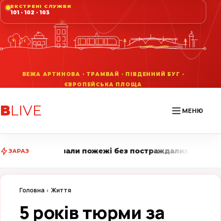
ЕКСТРЕНІ СЛУЖБИ
101 · 102 · 103
В
LIVE
МЕНЮ
ли пожежі без постраждалих • Вінниця LIVE стежить з
ЗАРАЗ
Головна
Життя
5 років тюрми за