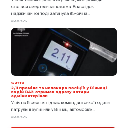
сталася смертельна пожежа. Внаслідок
надзвичайної події загинула 85-річна...
06.08.2026
ЖИТТЯ
2,11 проміле та непокора поліції: у Вінниці
водій ВАЗ отримав одразу чотири
адмінматеріали
У ніч на 5 серпня під час комендантської години
патрульні зупинили у Вінниці автомобіль...
06.08.2026