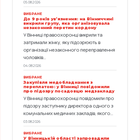
05.08.2026
ВИБРАНЕ
До 9 років ув’язнення: на Вінниччині
викрили групу, яка організовувала
незаконний перетин кордону
У Вінниці правоохоронці викрили та
затримали жінку, яку підозрюють в
організації незаконного переправлення
чоловіків...
04.08.2026
ВИБРАНЕ
Закупівля медобладнання з
переплатою: у Вінниці повідомили
про підозру посадовцю медзакладу
У Вінниці правоохоронці повідомили про
підозру заступнику директора одного з
комунальних медичних закладів, якого...
03.08.2026
ВИБРАНЕ
У Вінницькій області запровадили