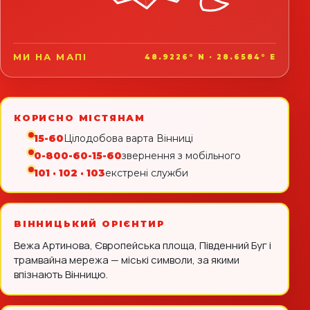
МИ НА МАПІ
48.9226° N · 28.6584° E
КОРИСНО МІСТЯНАМ
15-60
Цілодобова варта Вінниці
0-800-60-15-60
звернення з мобільного
101 · 102 · 103
екстрені служби
ВІННИЦЬКИЙ ОРІЄНТИР
Вежа Артинова, Європейська площа, Південний Буг і
трамвайна мережа — міські символи, за якими
впізнають Вінницю.