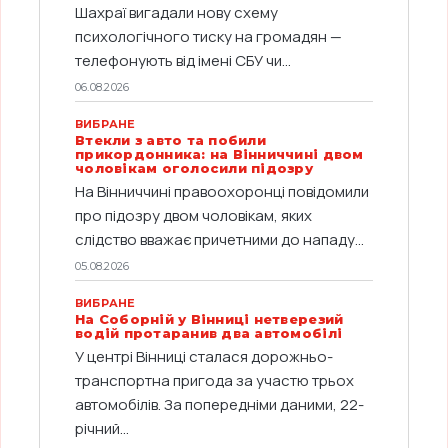
Шахраї вигадали нову схему
психологічного тиску на громадян —
телефонують від імені СБУ чи...
06.08.2026
ВИБРАНЕ
Втекли з авто та побили
прикордонника: на Вінниччині двом
чоловікам оголосили підозру
На Вінниччині правоохоронці повідомили
про підозру двом чоловікам, яких
слідство вважає причетними до нападу...
05.08.2026
ВИБРАНЕ
На Соборній у Вінниці нетверезий
водій протаранив два автомобілі
У центрі Вінниці сталася дорожньо-
транспортна пригода за участю трьох
автомобілів. За попередніми даними, 22-
річний...