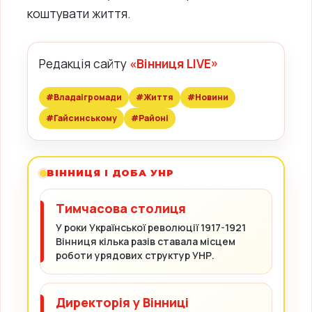
коштувати життя.
Редакція сайту
«Вінниця LIVE»
#Владаігромади
#Життя
#Новини
#Гайсинському
#Районі
ВІННИЦЯ І ДОБА УНР
Тимчасова столиця
У роки Української революції 1917-1921
Вінниця кілька разів ставала місцем
роботи урядових структур УНР.
Директорія у Вінниці