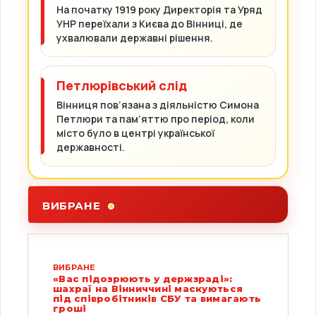
На початку 1919 року Директорія та Уряд
УНР переїхали з Києва до Вінниці, де
ухвалювали державні рішення.
Петлюрівський слід
Вінниця пов’язана з діяльністю Симона
Петлюри та пам’яттю про період, коли
місто було в центрі української
державності.
ВИБРАНЕ
ВИБРАНЕ
«Вас підозрюють у держзраді»:
шахраї на Вінниччині маскуються
під співробітників СБУ та вимагають
гроші