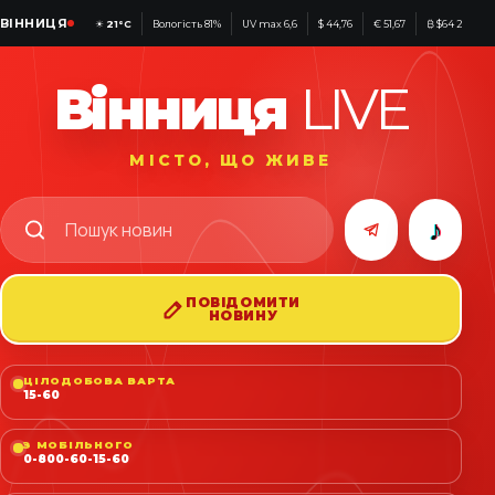
ВІННИЦЯ
☀
21°C
Вологість 81%
UV max 6,6
$ 44,76
€ 51,67
₿ $64 282
Вінниця
LIVE
МІСТО, ЩО ЖИВЕ
♪
ПОВІДОМИТИ
НОВИНУ
ЦІЛОДОБОВА ВАРТА
15-60
З МОБІЛЬНОГО
0-800-60-15-60