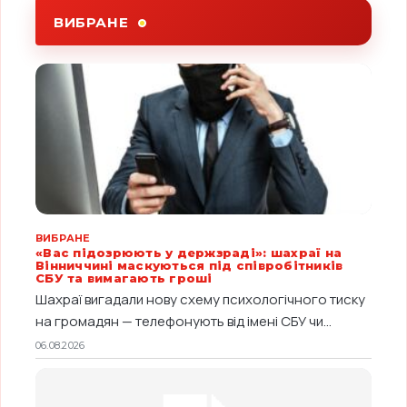
ВИБРАНЕ
ВИБРАНЕ
«Вас підозрюють у держзраді»: шахраї на
Вінниччині маскуються під співробітників
СБУ та вимагають гроші
Шахраї вигадали нову схему психологічного тиску
на громадян — телефонують від імені СБУ чи...
06.08.2026