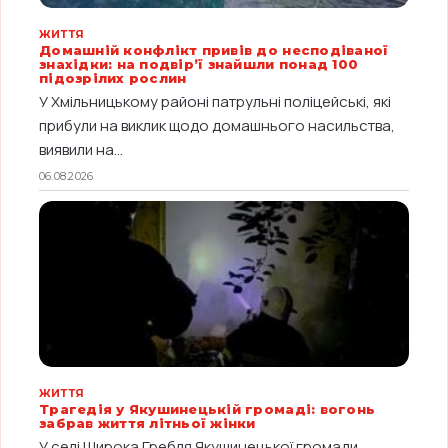
ЖИТТЯ
Домашній конфлікт привів до несподіваної
знахідки: на подвір’ї знайшли понад 100
підозрілих рослин
У Хмільницькому районі патрульні поліцейські, які
прибули на виклик щодо домашнього насильства,
виявили на...
06.08.2026
ЖИТТЯ
Трагедія у Якушинецькій громаді: вогонь
забрав життя літньої жінки
У селі Широка Гребля Якушинецької громади