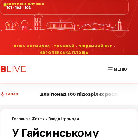
ЕКСТРЕНІ СЛУЖБИ
101 · 102 · 103
В
LIVE
МЕНЮ
 понад 100 підозрілих рослин • Вінниця LIVE стежить 
ЗАРАЗ
Головна
Життя
Влада і громади
У Гайсинському