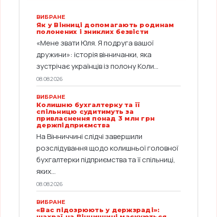
ВИБРАНЕ
Як у Вінниці допомагають родинам
полонених і зниклих безвісти
«Мене звати Юля. Я подруга вашої
дружини»: історія вінничанки, яка
зустрічає українців із полону Коли...
08.08.2026
ВИБРАНЕ
Колишню бухгалтерку та її
спільницю судитимуть за
привласнення понад 3 млн грн
держпідприємства
На Вінниччині слідчі завершили
розслідування щодо колишньої головної
бухгалтерки підприємства та її спільниці,
яких...
08.08.2026
ВИБРАНЕ
«Вас підозрюють у держзраді»:
шахраї на Вінниччині маскуються