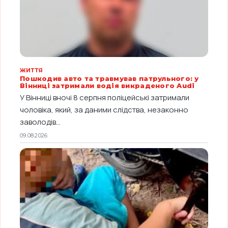
ЖИТТЯ
Пошкодив авто та травмував патрульного: у
Вінниці затримали водія викраденого Audi
У Вінниці вночі 8 серпня поліцейські затримали
чоловіка, який, за даними слідства, незаконно
заволодів...
09.08.2026