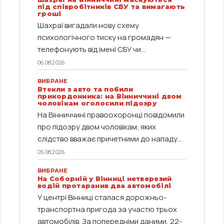
під співробітників СБУ та вимагають
гроші
Шахраї вигадали нову схему
психологічного тиску на громадян —
телефонують від імені СБУ чи...
06.08.2026
ВИБРАНЕ
Втекли з авто та побили
прикордонника: на Вінниччині двом
чоловікам оголосили підозру
На Вінниччині правоохоронці повідомили
про підозру двом чоловікам, яких
слідство вважає причетними до нападу...
05.08.2026
ВИБРАНЕ
На Соборній у Вінниці нетверезий
водій протаранив два автомобілі
У центрі Вінниці сталася дорожньо-
транспортна пригода за участю трьох
автомобілів. За попередніми даними, 22-