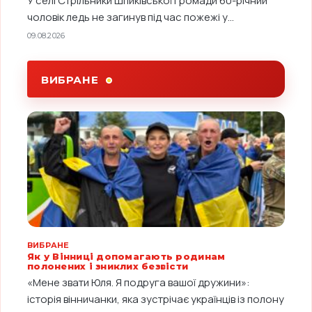
У селі Стрільники Шпиківської громади 60-річний
чоловік ледь не загинув під час пожежі у...
09.08.2026
ВИБРАНЕ
ВИБРАНЕ
Як у Вінниці допомагають родинам
полонених і зниклих безвісти
«Мене звати Юля. Я подруга вашої дружини»:
історія вінничанки, яка зустрічає українців із полону