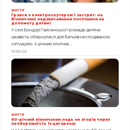
ЖИТТЯ
Грався з електроскутером і застряг: на
Вінниччині надзвичайники поспішили на
допомогу дитині
У селі Бондурі Гайсинської громади дитяча
цікавість обернулася для батьків несподіваною
ситуацією. 4-річний хлопчик...
09.08.2026
ЖИТТЯ
60-річний вінничанин ледь не згорів через
необережність із цигаркою