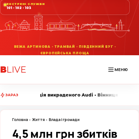
ЕКСТРЕНІ СЛУЖБИ
101 · 102 · 103
В
LIVE
МЕНЮ
икраденого Audi • Вінниця LIVE стежить за головними 
ЗАРАЗ
Головна
Життя
Влада і громади
4,5 млн грн збитків