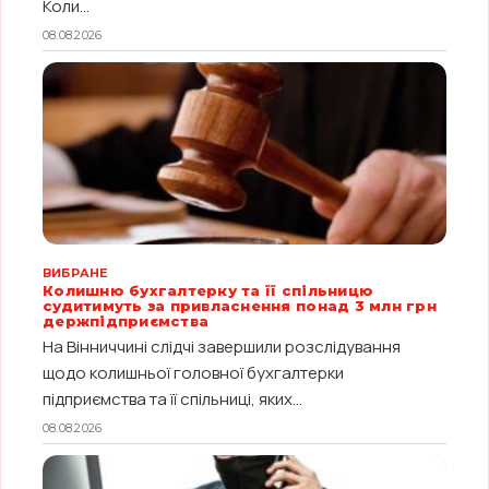
Коли...
08.08.2026
ВИБРАНЕ
Колишню бухгалтерку та її спільницю
судитимуть за привласнення понад 3 млн грн
держпідприємства
На Вінниччині слідчі завершили розслідування
щодо колишньої головної бухгалтерки
підприємства та її спільниці, яких...
08.08.2026