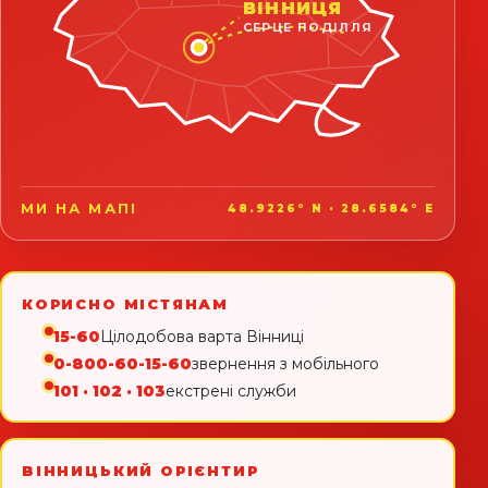
ВІННИЦЯ
СЕРЦЕ ПОДІЛЛЯ
МИ НА МАПІ
48.9226° N · 28.6584° E
КОРИСНО МІСТЯНАМ
15-60
Цілодобова варта Вінниці
0-800-60-15-60
звернення з мобільного
101 · 102 · 103
екстрені служби
ВІННИЦЬКИЙ ОРІЄНТИР