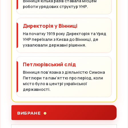
Вінниця кілька разів ставала місцем
роботи урядових структур УНР.
Директорія у Вінниці
На початку 1919 року Директорія та Уряд
УНР переїхали з Києва до Вінниці, де
ухвалювали державні рішення.
Петлюрівський слід
Вінниця пов’язана з діяльністю Симона
Петлюри та пам’яттю про період, коли
місто було в центрі української
державності.
ВИБРАНЕ