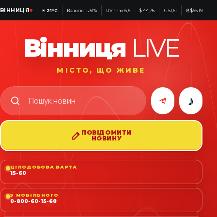
ВІННИЦЯ
☀
21°C
Вологість 51%
UV max 6,5
$ 44,76
€ 51,61
₿ $65 190
Вінниця
LIVE
МІСТО, ЩО ЖИВЕ
♪
ПОВІДОМИТИ
НОВИНУ
ЦІЛОДОБОВА ВАРТА
15-60
З МОБІЛЬНОГО
0-800-60-15-60