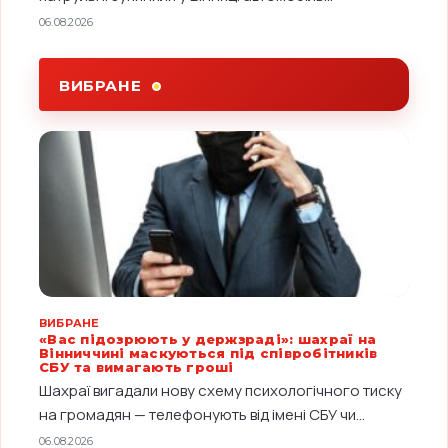
06.08.2026
ВИБРАНЕ
ВИБРАНЕ
«Вас підозрюють у держзраді»: шахраї на
Вінниччині маскуються під співробітників
СБУ та вимагають гроші
Шахраї вигадали нову схему психологічного тиску
на громадян — телефонують від імені СБУ чи...
06.08.2026