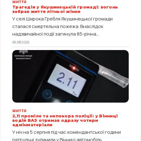
ЖИТТЯ
Трагедія у Якушинецькій громаді: вогонь
забрав життя літньої жінки
У селі Широка Гребля Якушинецької громади
сталася смертельна пожежа. Внаслідок
надзвичайної події загинула 85-річна...
06.08.2026
ЖИТТЯ
2,11 проміле та непокора поліції: у Вінниці
водій ВАЗ отримав одразу чотири
адмінматеріали
У ніч на 5 серпня під час комендантської години
патрульні зупинили у Вінниці автомобіль...