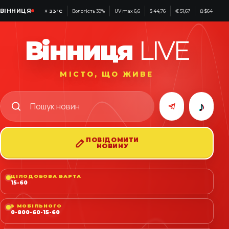
ВІННИЦЯ
☀
33°C
Вологість 39%
UV max 6,6
$ 44,76
€ 51,67
₿ $64 635
Вінниця
LIVE
МІСТО, ЩО ЖИВЕ
♪
ПОВІДОМИТИ
НОВИНУ
ЦІЛОДОБОВА ВАРТА
15-60
З МОБІЛЬНОГО
0-800-60-15-60