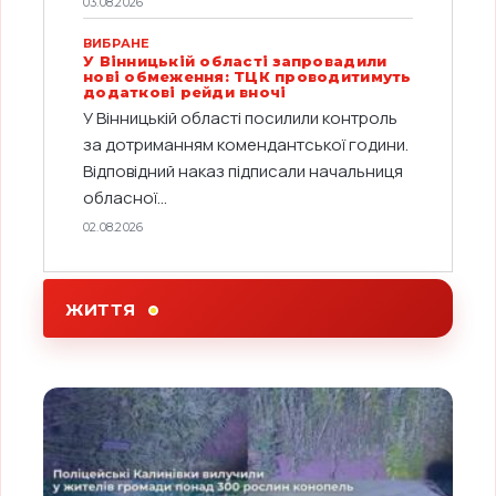
03.08.2026
ВИБРАНЕ
У Вінницькій області запровадили
нові обмеження: ТЦК проводитимуть
додаткові рейди вночі
У Вінницькій області посилили контроль
за дотриманням комендантської години.
Відповідний наказ підписали начальниця
обласної...
02.08.2026
ЖИТТЯ