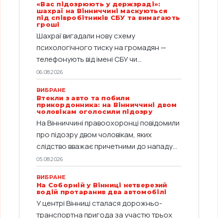
«Вас підозрюють у держзраді»:
шахраї на Вінниччині маскуються
під співробітників СБУ та вимагають
гроші
Шахраї вигадали нову схему
психологічного тиску на громадян —
телефонують від імені СБУ чи...
06.08.2026
ВИБРАНЕ
Втекли з авто та побили
прикордонника: на Вінниччині двом
чоловікам оголосили підозру
На Вінниччині правоохоронці повідомили
про підозру двом чоловікам, яких
слідство вважає причетними до нападу...
05.08.2026
ВИБРАНЕ
На Соборній у Вінниці нетверезий
водій протаранив два автомобілі
У центрі Вінниці сталася дорожньо-
транспортна пригода за участю трьох