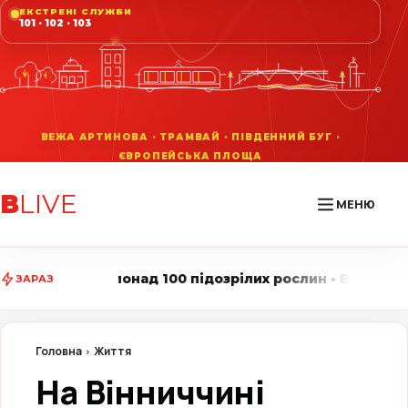
ЕКСТРЕНІ СЛУЖБИ
101 · 102 · 103
В
LIVE
МЕНЮ
 100 підозрілих рослин • Вінниця LIVE стежить за гол
ЗАРАЗ
Головна
Життя
На Вінниччині