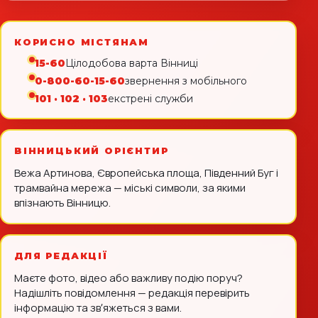
КОРИСНО МІСТЯНАМ
15-60
Цілодобова варта Вінниці
0-800-60-15-60
звернення з мобільного
101 · 102 · 103
екстрені служби
ВІННИЦЬКИЙ ОРІЄНТИР
Вежа Артинова, Європейська площа, Південний Буг і
трамвайна мережа — міські символи, за якими
впізнають Вінницю.
ДЛЯ РЕДАКЦІЇ
Маєте фото, відео або важливу подію поруч?
Надішліть повідомлення — редакція перевірить
інформацію та звʼяжеться з вами.