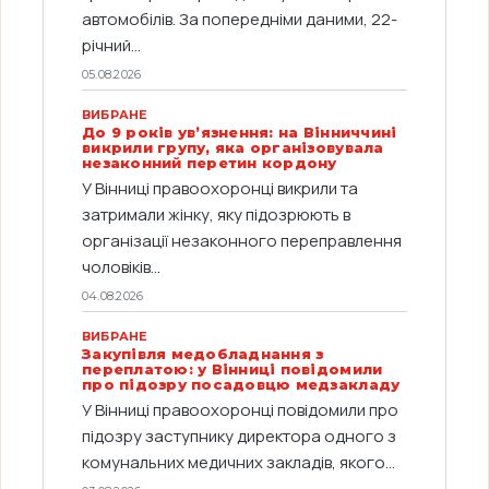
автомобілів. За попередніми даними, 22-
річний...
05.08.2026
ВИБРАНЕ
До 9 років ув’язнення: на Вінниччині
викрили групу, яка організовувала
незаконний перетин кордону
У Вінниці правоохоронці викрили та
затримали жінку, яку підозрюють в
організації незаконного переправлення
чоловіків...
04.08.2026
ВИБРАНЕ
Закупівля медобладнання з
переплатою: у Вінниці повідомили
про підозру посадовцю медзакладу
У Вінниці правоохоронці повідомили про
підозру заступнику директора одного з
комунальних медичних закладів, якого...