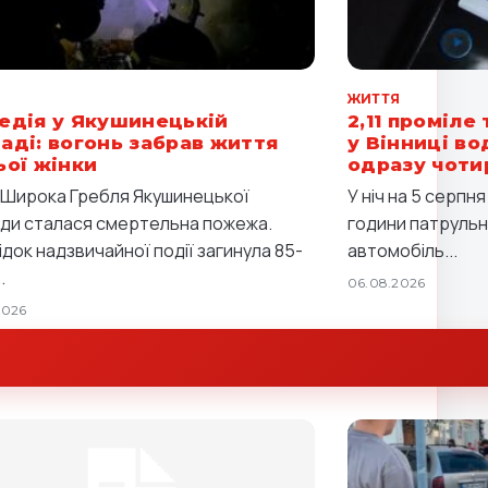
Я
ЖИТТЯ
едія у Якушинецькій
2,11 проміле 
аді: вогонь забрав життя
у Вінниці в
ьої жінки
одразу чоти
і Широка Гребля Якушинецької
У ніч на 5 серпн
ди сталася смертельна пожежа.
години патрульні
ідок надзвичайної події загинула 85-
автомобіль...
.
06.08.2026
2026