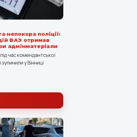
та непокора поліції:
одій ВАЗ отримав
ри адмінматеріали
я під час комендантської
 зупинили у Вінниці