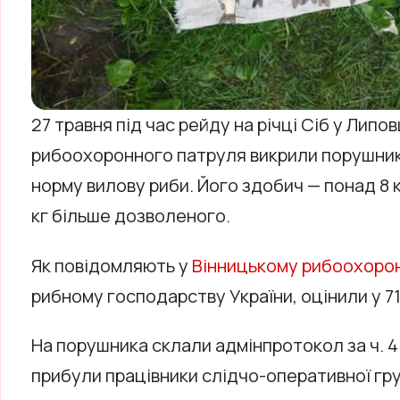
27 травня під час рейду на річці Сіб у Липо
рибоохоронного патруля викрили порушник
норму вилову риби. Його здобич — понад 8 к
кг більше дозволеного.
Як повідомляють у
Вінницькому рибоохоро
рибному господарству України, оцінили у 71
На порушника склали адмінпротокол за ч. 4 
прибули працівники слідчо-оперативної гру