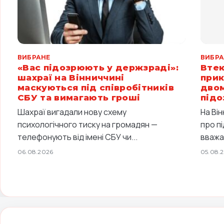
ВИБРАНЕ
ВИБРА
«Вас підозрюють у держзраді»:
Втек
шахраї на Вінниччині
прик
маскуються під співробітників
двом
СБУ та вимагають гроші
підо
Шахраї вигадали нову схему
На Ві
психологічного тиску на громадян —
про п
телефонують від імені СБУ чи...
вважа
06.08.2026
05.08.