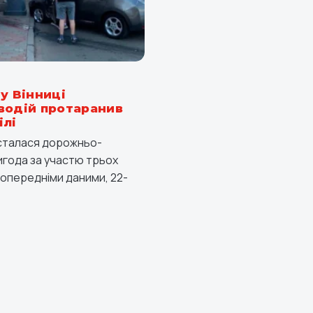
у Вінниці
водій протаранив
ілі
і сталася дорожньо-
года за участю трьох
попередніми даними, 22-