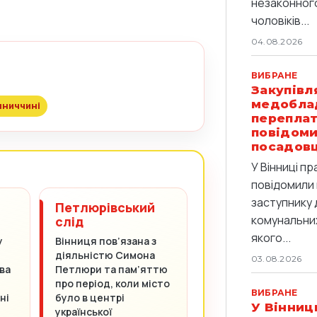
незаконног
чоловіків...
04.08.2026
ВИБРАНЕ
Закупівл
медобла
нниччині
переплат
повідоми
посадов
У Вінниці п
повідомили 
заступнику 
Петлюрівський
комунальних
слід
якого...
у
Вінниця пов’язана з
діяльністю Симона
03.08.2026
ва
Петлюри та пам’яттю
про період, коли місто
ВИБРАНЕ
ні
було в центрі
У Вінниц
української