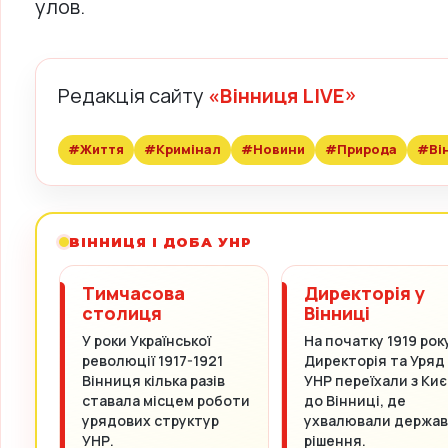
улов.
Редакція сайту
«Вінниця LIVE»
#Життя
#Кримінал
#Новини
#Природа
#Ві
ВІННИЦЯ І ДОБА УНР
Тимчасова
Директорія у
столиця
Вінниці
У роки Української
На початку 1919 рок
революції 1917-1921
Директорія та Уряд
Вінниця кілька разів
УНР переїхали з Киє
ставала місцем роботи
до Вінниці, де
урядових структур
ухвалювали держав
УНР.
рішення.