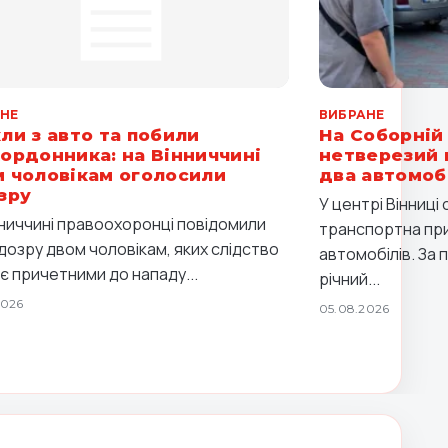
НЕ
ВИБРАНЕ
ли з авто та побили
На Соборній 
ордонника: на Вінниччині
нетверезий 
 чоловікам оголосили
два автомоб
зру
У центрі Вінниц
нниччині правоохоронці повідомили
транспортна при
ідозру двом чоловікам, яких слідство
автомобілів. За 
є причетними до нападу...
річний...
2026
05.08.2026