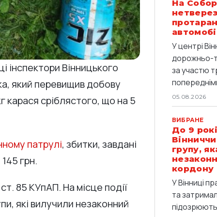
На Собор
нетверез
протаран
автомобі
У центрі Він
дорожньо-т
вці інспектори Вінницького
за участю т
попередніми
а, який перевищив добову
05.08.2026
г карася сріблястого, що на 5
ВИБРАНЕ
До 9 рокі
Вінниччи
нному патрулі
, збитки, завдані
групу, я
 145 грн.
незаконн
кордону
У Вінниці п
ст. 85 КУпАП. На місце події
та затримали
пи, які вилучили незаконний
підозрюють 