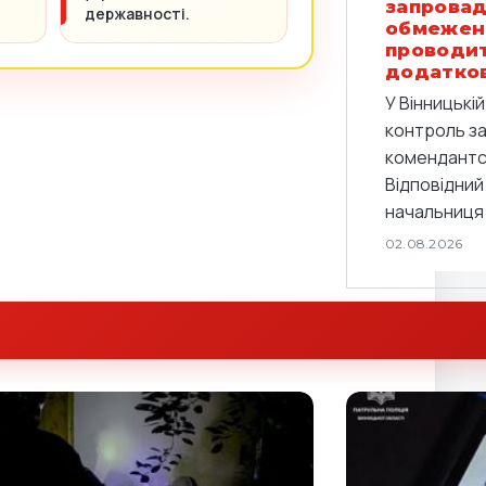
запровад
державності.
обмежен
проводи
додатков
У Вінницькі
контроль з
комендантс
Відповідний
начальниця 
02.08.2026