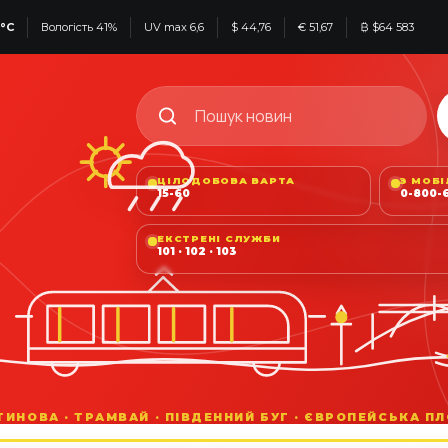
°C
Вологість 41%
UV max 6,6
$ 44,76
€ 51,67
₿ $64 583
ЦІЛОДОБОВА ВАРТА
З МОБ
15-60
0-800-6
ЕКСТРЕНІ СЛУЖБИ
101 · 102 · 103