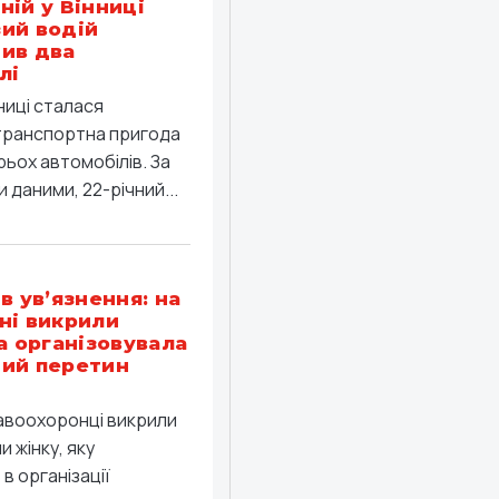
ній у Вінниці
ий водій
ив два
лі
ниці сталася
ранспортна пригода
рьох автомобілів. За
 даними, 22-річний...
в ув’язнення: на
ні викрили
ка організовувала
ий перетин
равоохоронці викрили
 жінку, яку
в організації