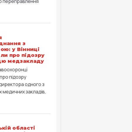
о переправлення
я
днання з
ою: у Вінниці
ли про підозру
цю медзакладу
равоохоронці
про підозру
директора одного з
 медичних закладів,
ькій області