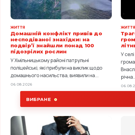
ЖИТТЯ
ЖИТТ
Домашній конфлікт привів до
Траг
несподіваної знахідки: на
гром
подвір’ї знайшли понад 100
літн
підозрілих рослин
У сел
У Хмільницькому районі патрульні
грома
поліцейські, які прибули на виклик щодо
Внасл
домашнього насильства, виявили на...
річна..
06.08.2026
06.08.
ВИБРАНЕ