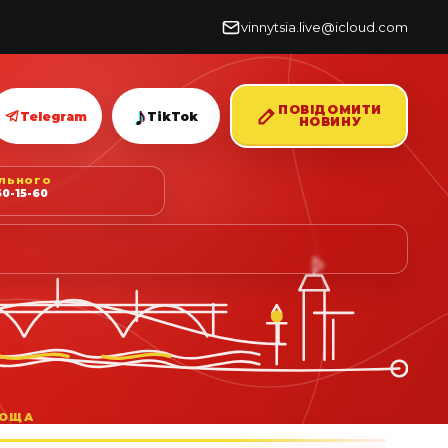
vinnytsia.live@icloud.com
♪
ПОВІДОМИТИ
Telegram
TikTok
НОВИНУ
ІЛЬНОГО
0-15-60