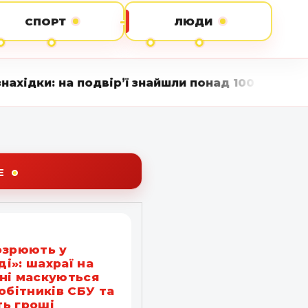
СПОРТ
ЛЮДИ
ір’ї знайшли понад 100 підозрілих рослин • Ві
Е
озрюють у
і»: шахраї на
ні маскуються
робітників СБУ та
ь гроші