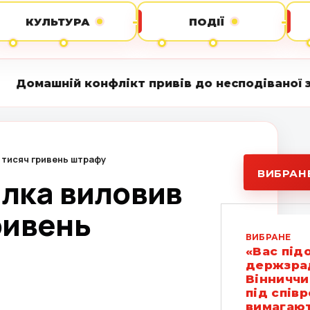
КУЛЬТУРА
ПОДІЇ
лікт привів до несподіваної знахідки: на подв
0 тисяч гривень штрафу
ВИБРАН
алка виловив
ривень
ВИБРАНЕ
«Вас під
держзрад
Вінниччи
під спів
вимагают