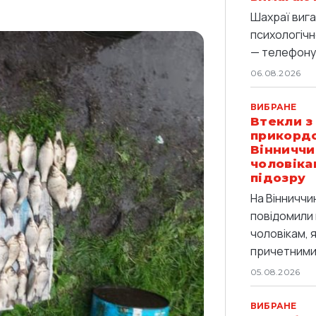
Шахраї вига
психологічн
— телефоную
06.08.2026
ВИБРАНЕ
Втекли з
прикордо
Вінниччи
чоловіка
підозру
На Вінниччи
повідомили 
чоловікам, 
причетними 
05.08.2026
ВИБРАНЕ