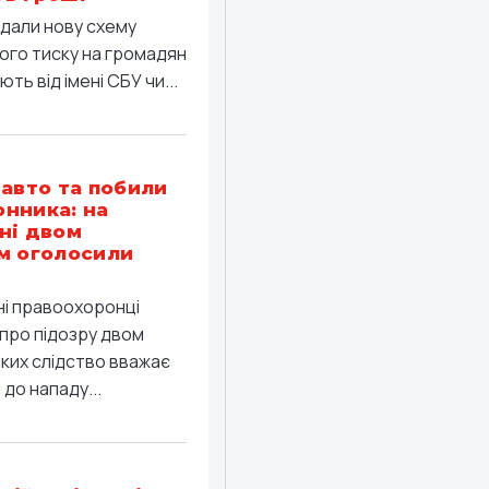
дали нову схему
ого тиску на громадян
ть від імені СБУ чи...
 авто та побили
нника: на
ні двом
м оголосили
ні правоохоронці
про підозру двом
яких слідство вважає
до нападу...