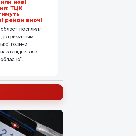
или нові
ня: ТЦК
тимуть
і рейди вночі
й області посилили
а дотриманням
ької години.
 наказ підписали
обласної...