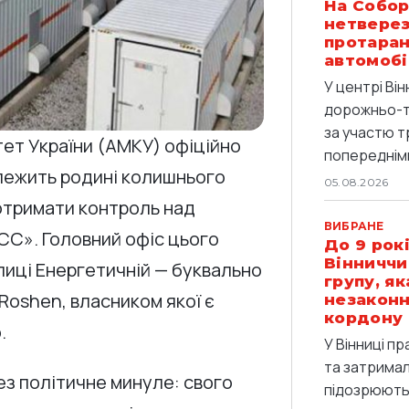
На Собор
нетверез
протаран
автомобі
У центрі Він
дорожньо-т
за участю т
тет України (АМКУ) офіційно
попередніми
лежить родині колишнього
05.08.2026
 отримати контроль над
ВИБРАНЕ
СС». Головний офіс цього
До 9 рокі
Вінниччи
лиці Енергетичній — буквально
групу, я
Roshen, власником якої є
незаконн
кордону
.
У Вінниці п
та затримали
ез політичне минуле: свого
підозрюють 