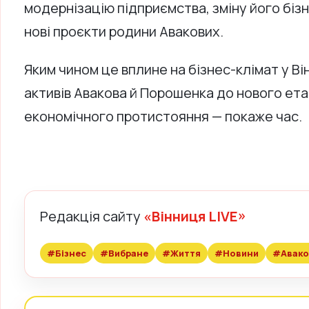
модернізацію підприємства, зміну його біз
нові проєкти родини Авакових.
Яким чином це вплине на бізнес-клімат у Ві
активів Авакова й Порошенка до нового ета
економічного протистояння — покаже час.
Редакція сайту
«Вінниця LIVE»
#Бізнес
#Вибране
#Життя
#Новини
#Авако