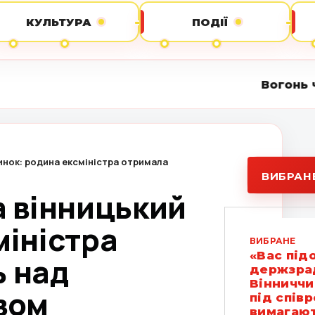
КУЛЬТУРА
ПОДІЇ
Вогонь через електромережу:
инок: родина ексміністра отримала
ВИБРАН
а вінницький
міністра
ВИБРАНЕ
«Вас під
ь над
держзрад
Вінниччи
вом
під спів
вимагают