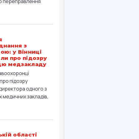
о переправлення
я
днання з
ою: у Вінниці
ли про підозру
цю медзакладу
равоохоронці
про підозру
директора одного з
 медичних закладів,
ькій області