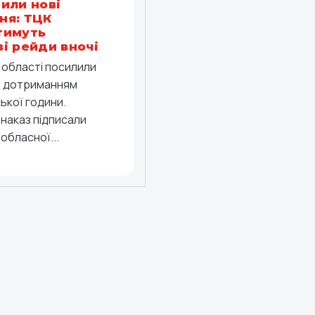
или нові
ня: ТЦК
тимуть
і рейди вночі
й області посилили
а дотриманням
ької години.
 наказ підписали
обласної...