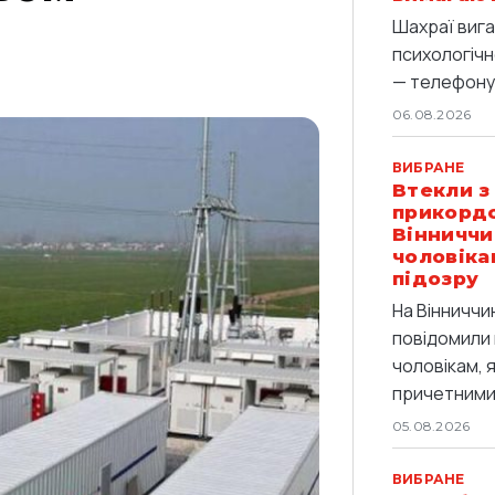
Шахраї вига
психологічн
— телефоную
06.08.2026
ВИБРАНЕ
Втекли з
прикордо
Вінниччи
чоловіка
підозру
На Вінниччи
повідомили 
чоловікам, 
причетними 
05.08.2026
ВИБРАНЕ