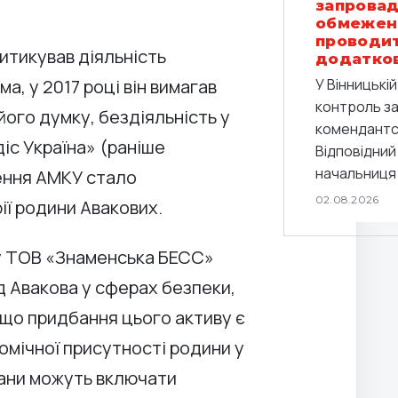
запровад
обмежен
проводи
ритикував діяльність
додатков
, у 2017 році він вимагав
У Вінницькі
контроль з
його думку, бездіяльність у
комендантс
іс Україна» (раніше
Відповідний
начальниця 
шення АМКУ стало
02.08.2026
ії родини Авакових.
у ТОВ «Знаменська БЕСС»
д Авакова у сферах безпеки,
 що придбання цього активу є
омічної присутності родини у
лани можуть включати