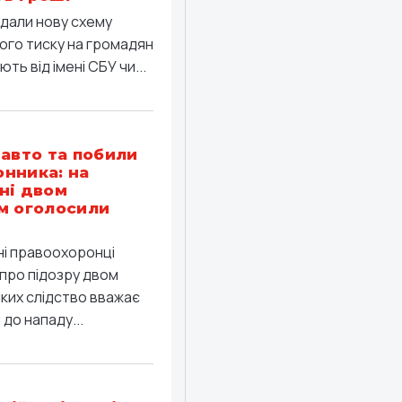
дали нову схему
ого тиску на громадян
ть від імені СБУ чи...
 авто та побили
нника: на
ні двом
м оголосили
ні правоохоронці
про підозру двом
яких слідство вважає
до нападу...