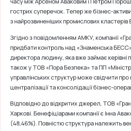
часу між Арсеном Аваковим і Петром Поро
гострих суперечок. Тепер же бізнес-активи
з найрозвиненіших промислових кластерів В
Згідно з повідомленням АМКУ, компанії «Г
придбати контроль над «Знаменська БЕСС»,
директора людину, яка вже займає керівні п
також у ТОВ «Пора Безпека» та ПП «Міністр
управлінських структур може свідчити про
централізації та консолідації бізнес-опера
Відповідно до відкритих джерел, ТОВ «Гра
Харкові. Бенефіціарами компанії є Інна Ава
(48,46%). Повністю структура належить в