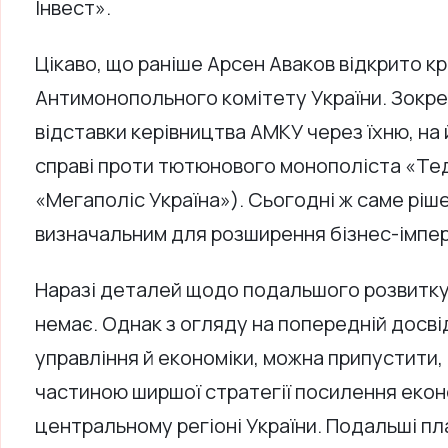
Інвест».
Цікаво, що раніше Арсен Аваков відкрито к
Антимонопольного комітету України. Зокрема
відставки керівництва АМКУ через їхню, на 
справі проти тютюнового монополіста «Тед
«Мегаполіс Україна»). Сьогодні ж саме рі
визначальним для розширення бізнес-імпер
Наразі деталей щодо подальшого розвитк
немає. Однак з огляду на попередній досві
управління й економіки, можна припустити,
частиною ширшої стратегії посилення екон
центральному регіоні України. Подальші п