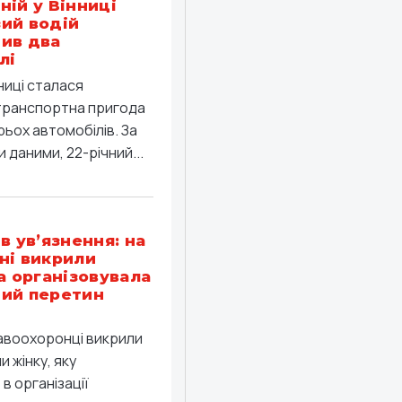
ній у Вінниці
ий водій
ив два
лі
ниці сталася
ранспортна пригода
рьох автомобілів. За
 даними, 22-річний...
в ув’язнення: на
ні викрили
ка організовувала
ий перетин
равоохоронці викрили
 жінку, яку
в організації