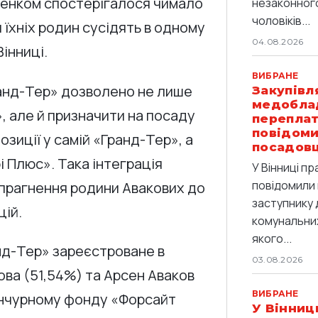
шенком спостерігалося чимало
незаконног
чоловіків...
 їхніх родин сусідять в одному
04.08.2026
інниці.
ВИБРАНЕ
ранд-Тер» дозволено не лише
Закупівл
медобла
 але й призначити на посаду
переплат
повідоми
озиції у самій «Гранд-Тер», а
посадов
і Плюс». Така інтеграція
У Вінниці п
повідомили 
 прагнення родини Авакових до
заступнику 
цій.
комунальних
якого...
нд-Тер» зареєстроване в
03.08.2026
кова (51,54%) та Арсен Аваков
ВИБРАНЕ
енчурному фонду «Форсайт
У Вінниц