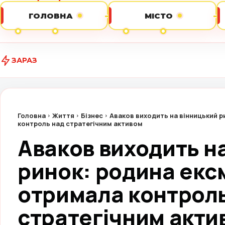
ГОЛОВНА
МІСТО
ЗАРАЗ
Головна
Життя
Бізнес
Аваков виходить на вінницький р
контроль над стратегічним активом
Аваков виходить н
ринок: родина екс
отримала контрол
стратегічним акти