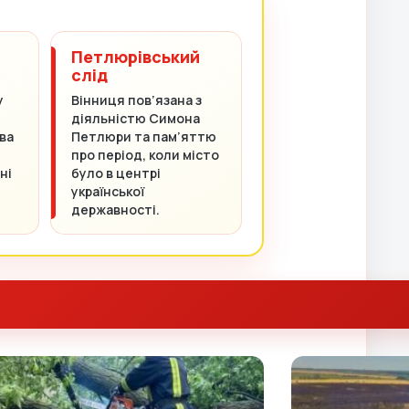
Петлюрівський
слід
у
Вінниця пов’язана з
діяльністю Симона
ва
Петлюри та пам’яттю
про період, коли місто
ні
було в центрі
української
державності.