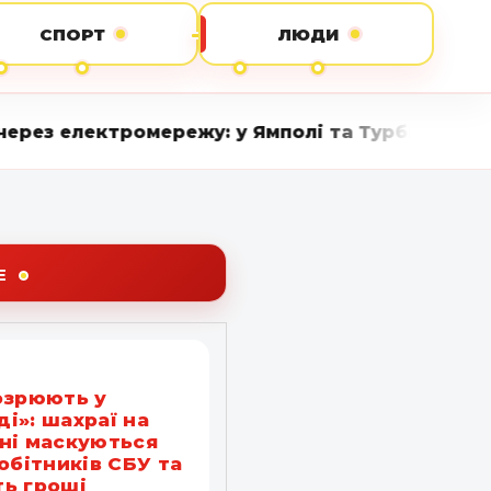
СПОРТ
ЛЮДИ
 у Ямполі та Турбівській громаді ліквідували 
Е
озрюють у
і»: шахраї на
ні маскуються
робітників СБУ та
ь гроші