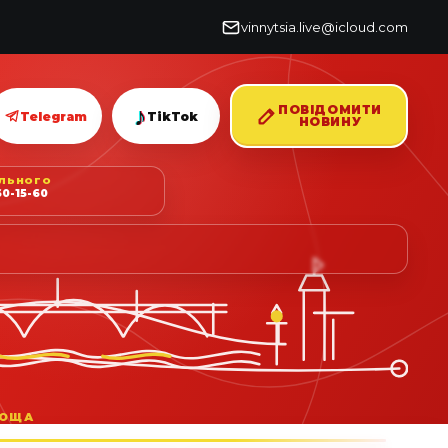
vinnytsia.live@icloud.com
♪
ПОВІДОМИТИ
Telegram
TikTok
НОВИНУ
ІЛЬНОГО
0-15-60