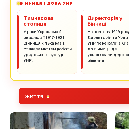
ВІННИЦЯ І ДОБА УНР
Тимчасова
Директорія у
столиця
Вінниці
У роки Української
На початку 1919 рок
революції 1917-1921
Директорія та Уряд
Вінниця кілька разів
УНР переїхали з Киє
ставала місцем роботи
до Вінниці, де
урядових структур
ухвалювали держав
УНР.
рішення.
ЖИТТЯ