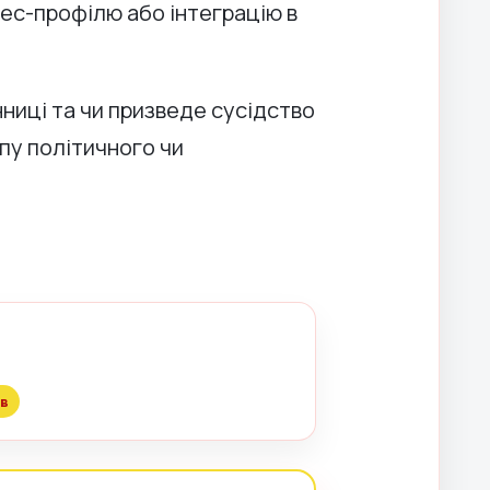
нес-профілю або інтеграцію в
нниці та чи призведе сусідство
пу політичного чи
в