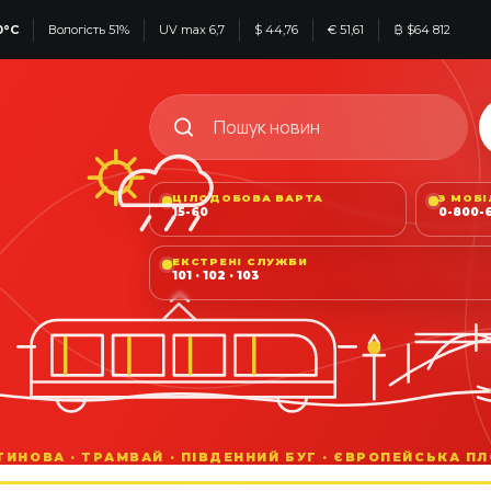
0°C
Вологість 51%
UV max 6,7
$ 44,76
€ 51,61
₿ $64 812
ЦІЛОДОБОВА ВАРТА
З МОБ
15-60
0-800-6
ЕКСТРЕНІ СЛУЖБИ
101 · 102 · 103