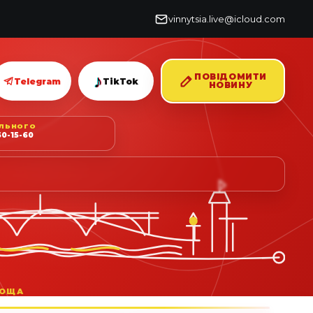
vinnytsia.live@icloud.com
♪
ПОВІДОМИТИ
Telegram
TikTok
НОВИНУ
ІЛЬНОГО
0-15-60