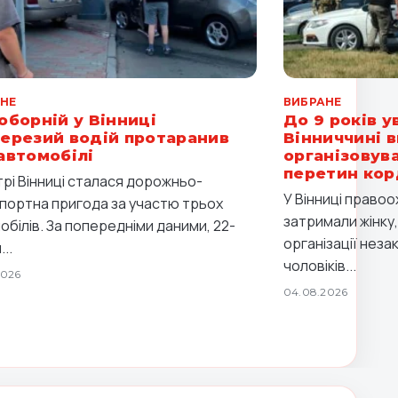
НЕ
ВИБРАНЕ
оборній у Вінниці
До 9 років у
ерезий водій протаранив
Вінниччині в
автомобілі
організовув
перетин ко
трі Вінниці сталася дорожньо-
У Вінниці правоо
портна пригода за участю трьох
затримали жінку,
обілів. За попередніми даними, 22-
організації нез
...
чоловіків...
2026
04.08.2026