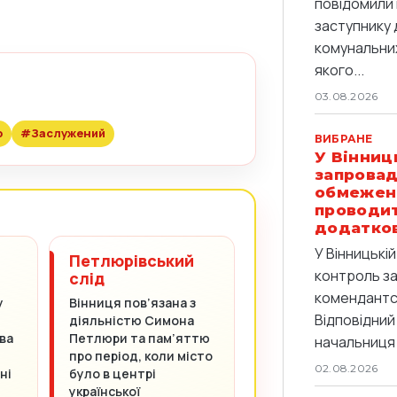
повідомили 
заступнику 
комунальних
якого...
03.08.2026
р
#Заслужений
ВИБРАНЕ
У Вінниц
запровад
обмежен
проводи
додатков
У Вінницькі
Петлюрівський
контроль з
слід
комендантс
у
Вінниця пов’язана з
Відповідний
діяльністю Симона
ва
Петлюри та пам’яттю
начальниця 
про період, коли місто
02.08.2026
ні
було в центрі
української