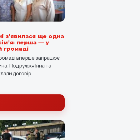
ні з’явилася ще одна
ім’я: перша — у
 громаді
громаді вперше запрацює
на. Подружжя Інна та
лали договір...