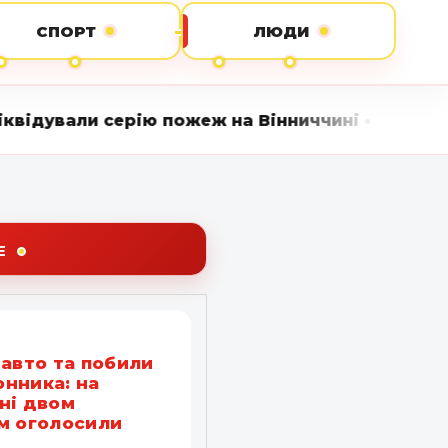
СПОРТ
ЛЮДИ
ію пожеж на Вінниччині • Вінниця LIVE стежить
Е
 авто та побили
нника: на
ні двом
м оголосили