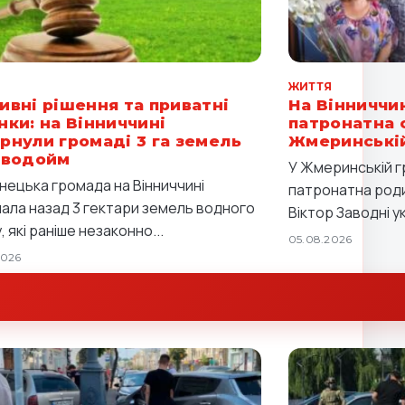
Я
ЖИТТЯ
ивні рішення та приватні
На Вінниччи
нки: на Вінниччині
патронатна с
рнули громаді 3 га земель
Жмеринській
 водойм
У Жмеринській 
нецька громада на Вінниччині
патронатна роди
ала назад 3 гектари земель водного
Віктор Заводні ук
 які раніше незаконно...
05.08.2026
2026