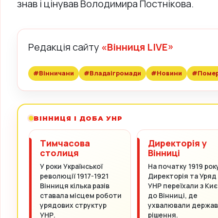
знав і цінував Володимира Постнікова.
Редакція сайту
«Вінниця LIVE»
#Вінничани
#Владаігромади
#Новини
#Поме
ВІННИЦЯ І ДОБА УНР
Тимчасова
Директорія у
столиця
Вінниці
У роки Української
На початку 1919 рок
революції 1917-1921
Директорія та Уряд
Вінниця кілька разів
УНР переїхали з Киє
ставала місцем роботи
до Вінниці, де
урядових структур
ухвалювали держав
УНР.
рішення.