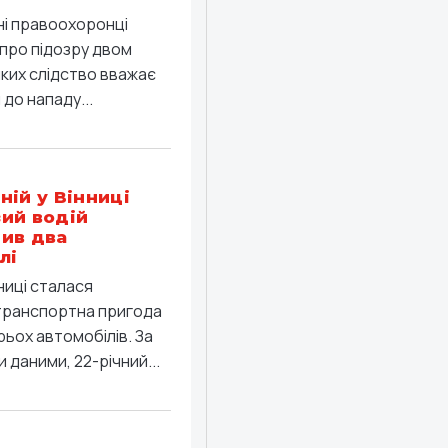
ні правоохоронці
про підозру двом
яких слідство вважає
до нападу...
ній у Вінниці
ий водій
ив два
лі
ниці сталася
ранспортна пригода
рьох автомобілів. За
 даними, 22-річний...