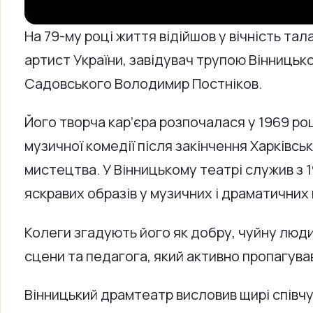
На 79-му році життя відійшов у вічність та
артист України, завідувач трупою Вінницьк
Садовського Володимир Постніков.
Його творча кар’єра розпочалася у 1969 ро
музичної комедії після закінчення Харківс
мистецтва. У Вінницькому театрі служив з 
яскравих образів у музичних і драматичних
Колеги згадують його як добру, чуйну люд
сцени та педагога, який активно пропагув
Вінницький драмтеатр висловив щирі співчут