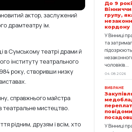
До 9 рокі
Вінниччи
лановитий актор, заслужений
групу, я
незаконн
ого драмтеатру ім.
кордону
У Вінниці п
та затримали
підозрюють 
ці в Сумському театрі драми й
незаконног
ького інституту театрального
чоловіків...
1984 року, створивши низку
04.08.2026
 виставах.
ВИБРАНЕ
Закупівл
ину, справжнього майстра
медобла
переплат
ав театральне мистецтво.
повідоми
посадов
тя рідним, друзям і всім, хто
У Вінниці п