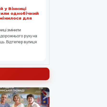
й у Вінниці
или однобічний
змінилося для
ниці змінили
 дорожнього руху на
иць. Відтепер вулиця