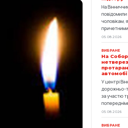
На Вінниччи
повідомили 
чоловікам, 
причетними 
05.08.2026
ВИБРАНЕ
На Собор
нетверез
протаран
автомобі
У центрі Він
дорожньо-т
за участю т
попередніми
05.08.2026
ВИБРАНЕ