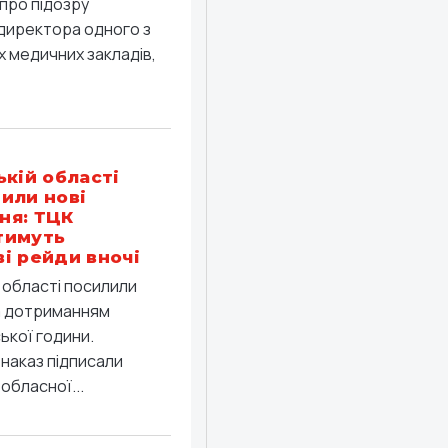
про підозру
директора одного з
 медичних закладів,
ькій області
или нові
ня: ТЦК
тимуть
і рейди вночі
й області посилили
а дотриманням
ької години.
 наказ підписали
обласної...