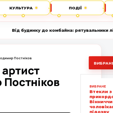
КУЛЬТУРА
ПОДІЇ
нку до комбайна: рятувальники ліквідували сер
лодимир Постніков
ВИБРАН
 артист
 Постніков
ВИБРАНЕ
Втекли з
прикордо
Вінниччи
чоловіка
підозру