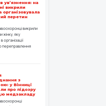
в ув’язнення: на
ні викрили
ка організовувала
ий перетин
равоохоронці викрили
 жінку, яку
в організації
о переправлення
я
днання з
ою: у Вінниці
ли про підозру
цю медзакладу
равоохоронці