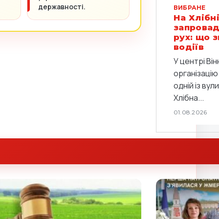
державності.
ВИБРАНЕ
На Хлібні
запровад
рух: що 
водіїв
У центрі Він
організацію
одній із вул
Хлібна...
01.08.2026