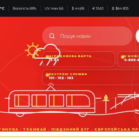
°C
Вологість 69%
UV max 6,6
$ 44,69
€ 51,63
₿ $64 835
ЦІЛОДОБОВА ВАРТА
З МОБ
15-60
0-800-6
ЕКСТРЕНІ СЛУЖБИ
101 · 102 · 103