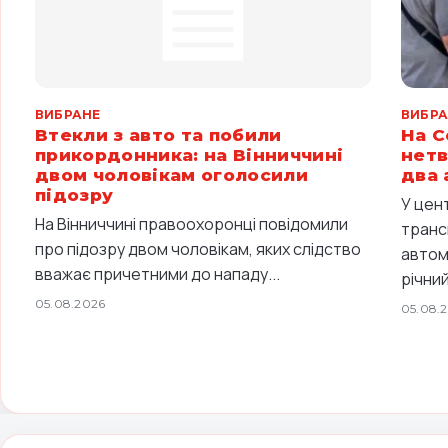
ВИБРАНЕ
ВИБРА
Втекли з авто та побили
На С
прикордонника: на Вінниччині
нетв
двом чоловікам оголосили
два 
підозру
У цен
На Вінниччині правоохоронці повідомили
транс
про підозру двом чоловікам, яких слідство
автом
вважає причетними до нападу...
річний
05.08.2026
05.08.