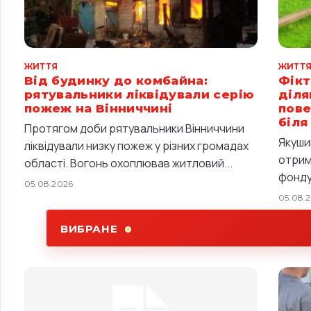
ЖИТТЯ
ЖИТТ
Від будинку до комбайна:
Фікт
рятувальники ліквідували серію
діля
пожеж на Вінниччині
пове
біля
Протягом доби рятувальники Вінниччини
Якуши
ліквідували низку пожеж у різних громадах
отрим
області. Вогонь охоплював житловий...
фонду,
05.08.2026
05.08.
ВИБРАНЕ