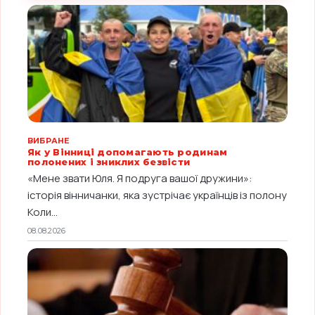
ВИБРАНЕ
Як у Вінниці допомагають родинам
полонених і зниклих безвісти
«Мене звати Юля. Я подруга вашої дружини»:
історія вінничанки, яка зустрічає українців із полону
Коли...
08.08.2026