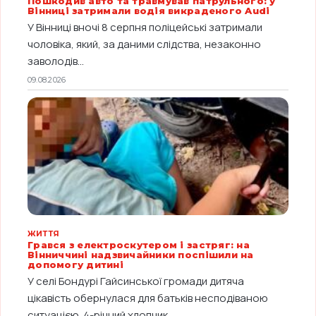
Пошкодив авто та травмував патрульного: у
Вінниці затримали водія викраденого Audi
У Вінниці вночі 8 серпня поліцейські затримали
чоловіка, який, за даними слідства, незаконно
заволодів...
09.08.2026
ЖИТТЯ
Грався з електроскутером і застряг: на
Вінниччині надзвичайники поспішили на
допомогу дитині
У селі Бондурі Гайсинської громади дитяча
цікавість обернулася для батьків несподіваною
ситуацією. 4-річний хлопчик...