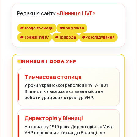
Редакція сайту
«Вінниця LIVE»
#Владаігромади
#Конфлікти
#ПожежітаНС
#Природа
#Розслідування
ВІННИЦЯ І ДОБА УНР
Тимчасова столиця
У роки Української революції 1917-1921
Вінниця кілька разів ставала місцем
роботи урядових структур УНР.
Директорія у Вінниці
На початку 1919 року Директорія та Уряд
УНР переїхали з Києва до Вінниці, де