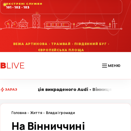
ЕКСТРЕНІ СЛУЖБИ
101 · 102 · 103
В
LIVE
МЕНЮ
икраденого Audi • Вінниця LIVE стежить за головними 
ЗАРАЗ
Головна
Життя
Влада і громади
На Вінниччині