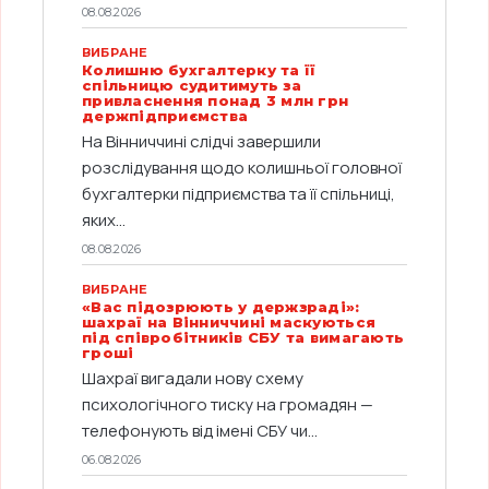
08.08.2026
ВИБРАНЕ
Колишню бухгалтерку та її
спільницю судитимуть за
привласнення понад 3 млн грн
держпідприємства
На Вінниччині слідчі завершили
розслідування щодо колишньої головної
бухгалтерки підприємства та її спільниці,
яких...
08.08.2026
ВИБРАНЕ
«Вас підозрюють у держзраді»:
шахраї на Вінниччині маскуються
під співробітників СБУ та вимагають
гроші
Шахраї вигадали нову схему
психологічного тиску на громадян —
телефонують від імені СБУ чи...
06.08.2026