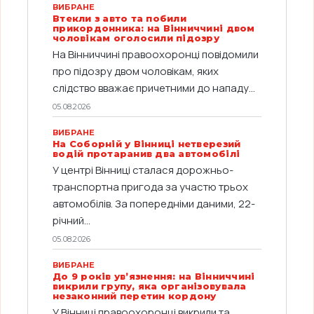
ВИБРАНЕ
Втекли з авто та побили
прикордонника: на Вінниччині двом
чоловікам оголосили підозру
На Вінниччині правоохоронці повідомили
про підозру двом чоловікам, яких
слідство вважає причетними до нападу...
05.08.2026
ВИБРАНЕ
На Соборній у Вінниці нетверезий
водій протаранив два автомобілі
У центрі Вінниці сталася дорожньо-
транспортна пригода за участю трьох
автомобілів. За попередніми даними, 22-
річний...
05.08.2026
ВИБРАНЕ
До 9 років ув’язнення: на Вінниччині
викрили групу, яка організовувала
незаконний перетин кордону
У Вінниці правоохоронці викрили та