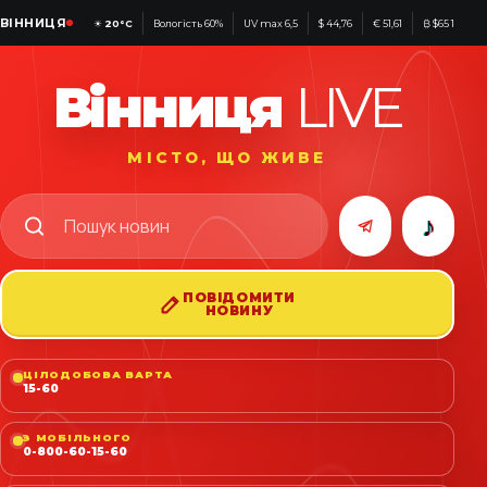
ВІННИЦЯ
☀
20°C
Вологість 60%
UV max 6,5
$ 44,76
€ 51,61
₿ $65 188
Вінниця
LIVE
МІСТО, ЩО ЖИВЕ
♪
ПОВІДОМИТИ
НОВИНУ
ЦІЛОДОБОВА ВАРТА
15-60
З МОБІЛЬНОГО
0-800-60-15-60