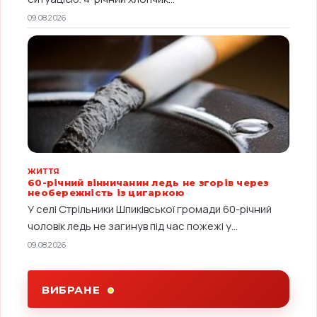
09.08.2026
ЖИТТЯ
60-річний вінничанин ледь не згорів через
необережність із цигаркою
У селі Стрільники Шпиківської громади 60-річний
чоловік ледь не загинув під час пожежі у...
09.08.2026
ВИБРАНЕ