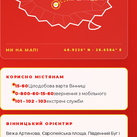
МИ НА МАПІ
48.9226° N · 28.6584° E
КОРИСНО МІСТЯНАМ
15-60
Цілодобова варта Вінниці
0-800-60-15-60
звернення з мобільного
101 · 102 · 103
екстрені служби
ВІННИЦЬКИЙ ОРІЄНТИР
Вежа Артинова, Європейська площа, Південний Буг і