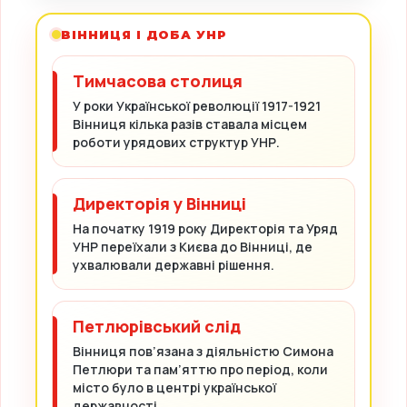
ВІННИЦЯ І ДОБА УНР
Тимчасова столиця
У роки Української революції 1917-1921
Вінниця кілька разів ставала місцем
роботи урядових структур УНР.
Директорія у Вінниці
На початку 1919 року Директорія та Уряд
УНР переїхали з Києва до Вінниці, де
ухвалювали державні рішення.
Петлюрівський слід
Вінниця пов’язана з діяльністю Симона
Петлюри та пам’яттю про період, коли
місто було в центрі української
державності.