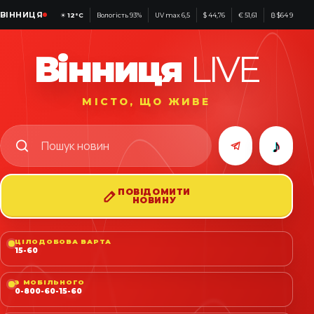
ВІННИЦЯ
☀
12°C
Вологість 93%
UV max 6,5
$ 44,76
€ 51,61
₿ $64 971
Вінниця
LIVE
МІСТО, ЩО ЖИВЕ
♪
ПОВІДОМИТИ
НОВИНУ
ЦІЛОДОБОВА ВАРТА
15-60
З МОБІЛЬНОГО
0-800-60-15-60