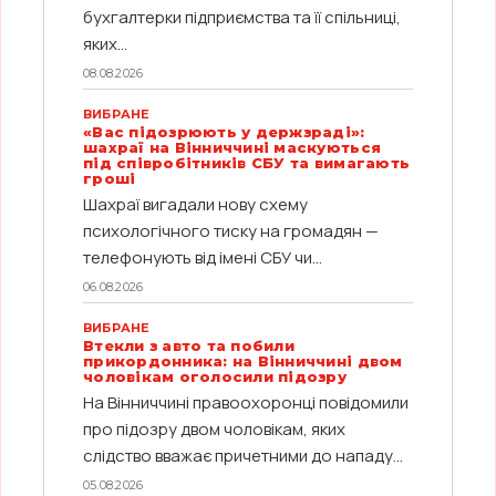
бухгалтерки підприємства та її спільниці,
яких...
08.08.2026
ВИБРАНЕ
«Вас підозрюють у держзраді»:
шахраї на Вінниччині маскуються
під співробітників СБУ та вимагають
гроші
Шахраї вигадали нову схему
психологічного тиску на громадян —
телефонують від імені СБУ чи...
06.08.2026
ВИБРАНЕ
Втекли з авто та побили
прикордонника: на Вінниччині двом
чоловікам оголосили підозру
На Вінниччині правоохоронці повідомили
про підозру двом чоловікам, яких
слідство вважає причетними до нападу...
05.08.2026