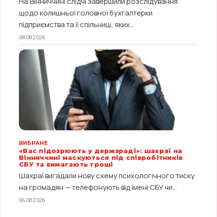
На Вінниччині слідчі завершили розслідування
щодо колишньої головної бухгалтерки
підприємства та її спільниці, яких...
08.08.2026
ВИБРАНЕ
«Вас підозрюють у держзраді»: шахраї на
Вінниччині маскуються під співробітників
СБУ та вимагають гроші
Шахраї вигадали нову схему психологічного тиску
на громадян — телефонують від імені СБУ чи...
06.08.2026