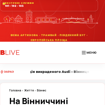
ЕКСТРЕНІ СЛУЖБИ
101 · 102 · 103
В
LIVE
МЕНЮ
икраденого Audi • Вінниця LIVE стежить за головними 
ЗАРАЗ
Головна
Життя
Бізнес
На Вінниччині