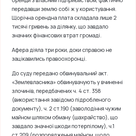
оренди з власним підприємством, фактично
передавши землю собі ж у користування.
Щорічна орендна плата складала лише 2
тисячі гривень за ділянку, що завдало
значних фінансових втрат громаді.
Афера діяла три роки, доки справою не
зацікавились правоохоронці.
До суду передано обвинувальний акт.
«Землевласника» обвинувачують у вчиненні
злочинів, передбачених ч. 4 ст. 358
(використання завідомо підробленого
документу), ч. 2 ст.190 (заволодіння чужим
майном шляхом обману (шахрайство), що
завдало значної шкоди потерпілому), ч.1
ст.209 (розпорядження майном, щодо