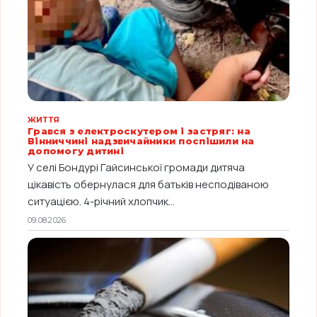
ЖИТТЯ
Грався з електроскутером і застряг: на
Вінниччині надзвичайники поспішили на
допомогу дитині
У селі Бондурі Гайсинської громади дитяча
цікавість обернулася для батьків несподіваною
ситуацією. 4-річний хлопчик...
09.08.2026