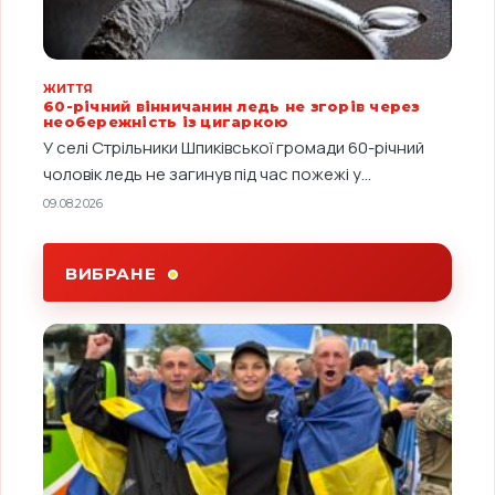
ЖИТТЯ
60-річний вінничанин ледь не згорів через
необережність із цигаркою
У селі Стрільники Шпиківської громади 60-річний
чоловік ледь не загинув під час пожежі у...
09.08.2026
ВИБРАНЕ