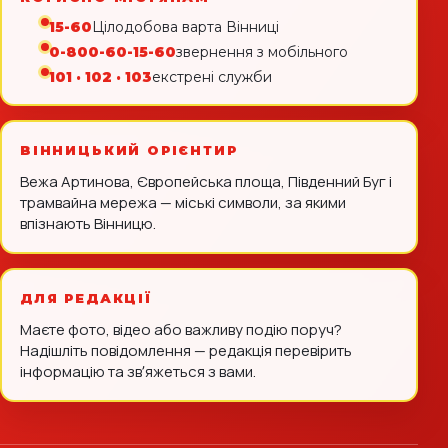
15-60
Цілодобова варта Вінниці
0-800-60-15-60
звернення з мобільного
101 · 102 · 103
екстрені служби
ВІННИЦЬКИЙ ОРІЄНТИР
Вежа Артинова, Європейська площа, Південний Буг і
трамвайна мережа — міські символи, за якими
впізнають Вінницю.
ДЛЯ РЕДАКЦІЇ
Маєте фото, відео або важливу подію поруч?
Надішліть повідомлення — редакція перевірить
інформацію та звʼяжеться з вами.