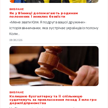
ВИБРАНЕ
Як у Вінниці допомагають родинам
полонених і зниклих безвісти
«Мене звати Юля. Я подруга вашої дружини»:
історія вінничанки, яка зустрічає українців із полону
Коли...
08.08.2026
ВИБРАНЕ
Колишню бухгалтерку та її спільницю
судитимуть за привласнення понад 3 млн грн
держпідприємства