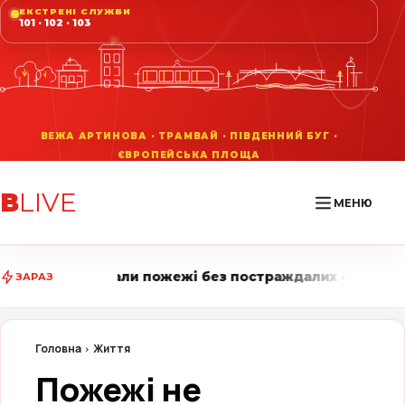
ЕКСТРЕНІ СЛУЖБИ
101 · 102 · 103
В
LIVE
МЕНЮ
жежі без постраждалих • Вінниця LIVE стежить за голо
ЗАРАЗ
Головна
Життя
Пожежі не