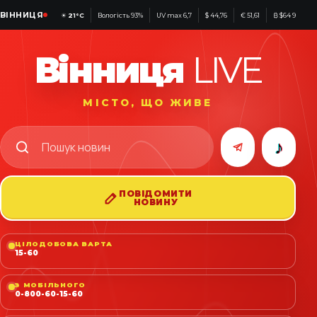
ВІННИЦЯ
☀
21°C
Вологість 93%
UV max 6,7
$ 44,76
€ 51,61
₿ $64 932
Вінниця
LIVE
МІСТО, ЩО ЖИВЕ
♪
ПОВІДОМИТИ
НОВИНУ
ЦІЛОДОБОВА ВАРТА
15-60
З МОБІЛЬНОГО
0-800-60-15-60