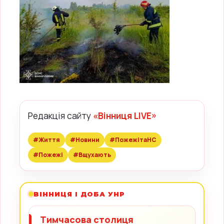
Редакція сайту
«Вінниця LIVE»
#Життя
#Новини
#ПожежітаНС
#Пожежі
#Вщухають
ВІННИЦЯ І ДОБА УНР
Тимчасова столиця