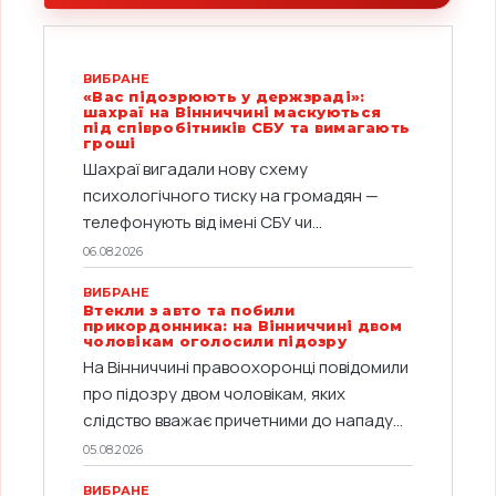
ВИБРАНЕ
«Вас підозрюють у держзраді»:
шахраї на Вінниччині маскуються
під співробітників СБУ та вимагають
гроші
Шахраї вигадали нову схему
психологічного тиску на громадян —
телефонують від імені СБУ чи...
06.08.2026
ВИБРАНЕ
Втекли з авто та побили
прикордонника: на Вінниччині двом
чоловікам оголосили підозру
На Вінниччині правоохоронці повідомили
про підозру двом чоловікам, яких
слідство вважає причетними до нападу...
05.08.2026
ВИБРАНЕ