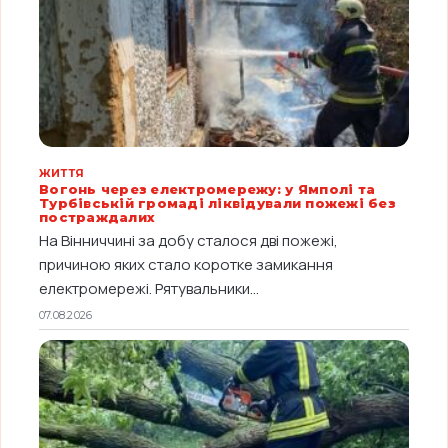
ЖИТТЯ
Вогонь через електромережу: у Ямполі та
Турбівській громаді ліквідували пожежі без
постраждалих
На Вінниччині за добу сталося дві пожежі,
причиною яких стало коротке замикання
електромережі. Рятувальники...
07.08.2026