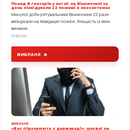
Понад 8 гектарів у вогні: на Вінниччині за
день ліквідували 22 пожежі в екосистемах
Минулої доби рятувальники Вінниччини 22 рази
виїжджали на ліквідацію пожеж, більшість із яких
виникли...
07.08.2026
ВИБРАНЕ
ВИБРАНЕ
«Вас підозрюють у держзраді»: шахраї на