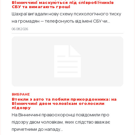
Вінниччині маскуються під співробітників
СБУ та вимагають гроші
Шахраї вигадали нову схему психологічного тиску
на громадян — телефонують від імені СБУ чи...
06.08.2026
ВИБРАНЕ
Втекли з авто та побили прикордонника: на
Вінниччині двом чоловікам оголосили
підозру
На Вінниччині правоохоронці повідомили про
підозру двом чоловікам, яких слідство вважає
причетними до нападу...