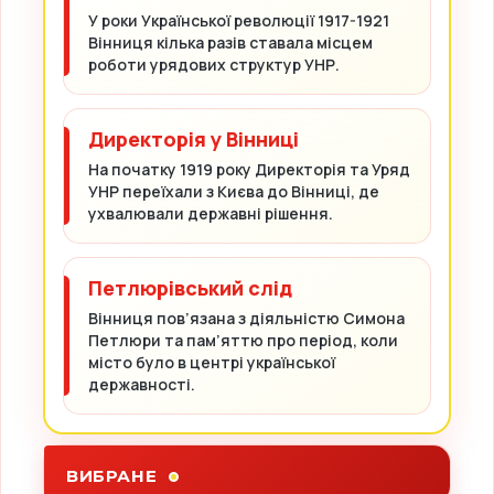
У роки Української революції 1917-1921
Вінниця кілька разів ставала місцем
роботи урядових структур УНР.
Директорія у Вінниці
На початку 1919 року Директорія та Уряд
УНР переїхали з Києва до Вінниці, де
ухвалювали державні рішення.
Петлюрівський слід
Вінниця пов’язана з діяльністю Симона
Петлюри та пам’яттю про період, коли
місто було в центрі української
державності.
ВИБРАНЕ