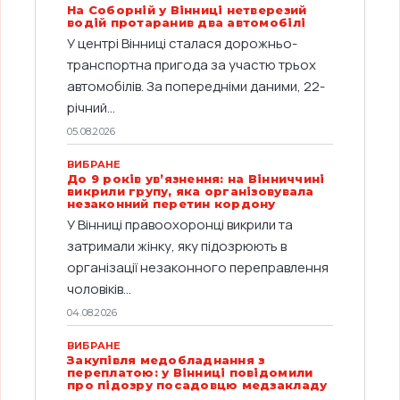
На Соборній у Вінниці нетверезий
водій протаранив два автомобілі
У центрі Вінниці сталася дорожньо-
транспортна пригода за участю трьох
автомобілів. За попередніми даними, 22-
річний...
05.08.2026
ВИБРАНЕ
До 9 років ув’язнення: на Вінниччині
викрили групу, яка організовувала
незаконний перетин кордону
У Вінниці правоохоронці викрили та
затримали жінку, яку підозрюють в
організації незаконного переправлення
чоловіків...
04.08.2026
ВИБРАНЕ
Закупівля медобладнання з
переплатою: у Вінниці повідомили
про підозру посадовцю медзакладу