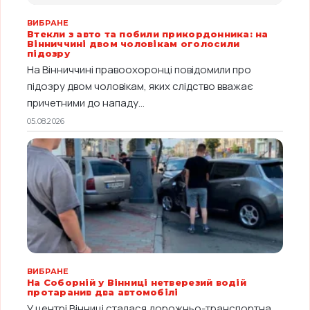
ВИБРАНЕ
Втекли з авто та побили прикордонника: на
Вінниччині двом чоловікам оголосили
підозру
На Вінниччині правоохоронці повідомили про
підозру двом чоловікам, яких слідство вважає
причетними до нападу...
05.08.2026
ВИБРАНЕ
На Соборній у Вінниці нетверезий водій
протаранив два автомобілі
У центрі Вінниці сталася дорожньо-транспортна