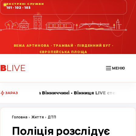
ЕКСТРЕНІ СЛУЖБИ
101 · 102 · 103
В
LIVE
МЕНЮ
ниччині • Вінниця LIVE стежить за головними подіями 
ЗАРАЗ
Головна
Життя
ДТП
Поліція розслідує