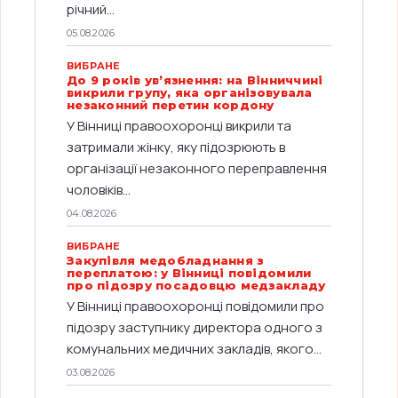
річний...
05.08.2026
ВИБРАНЕ
До 9 років ув’язнення: на Вінниччині
викрили групу, яка організовувала
незаконний перетин кордону
У Вінниці правоохоронці викрили та
затримали жінку, яку підозрюють в
організації незаконного переправлення
чоловіків...
04.08.2026
ВИБРАНЕ
Закупівля медобладнання з
переплатою: у Вінниці повідомили
про підозру посадовцю медзакладу
У Вінниці правоохоронці повідомили про
підозру заступнику директора одного з
комунальних медичних закладів, якого...
03.08.2026