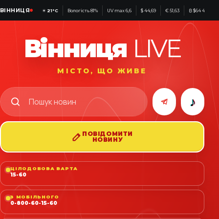
ВІННИЦЯ
☀
21°C
Вологість 81%
UV max 6,6
$ 44,69
€ 51,63
₿ $64 441
Вінниця
LIVE
МІСТО, ЩО ЖИВЕ
♪
ПОВІДОМИТИ
НОВИНУ
ЦІЛОДОБОВА ВАРТА
15-60
З МОБІЛЬНОГО
0-800-60-15-60