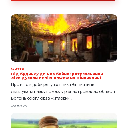
ЖИТТЯ
Від будинку до комбайна: рятувальники
ліквідували серію пожеж на Вінниччині
Протягом доби рятувальники Вінниччини
ліквідували низку пожеж у різних громадах області.
Вогонь охоплював житловий...
05.08.2026