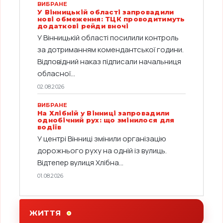
ВИБРАНЕ
У Вінницькій області запровадили
нові обмеження: ТЦК проводитимуть
додаткові рейди вночі
У Вінницькій області посилили контроль
за дотриманням комендантської години.
Відповідний наказ підписали начальниця
обласної...
02.08.2026
ВИБРАНЕ
На Хлібній у Вінниці запровадили
однобічний рух: що змінилося для
водіїв
У центрі Вінниці змінили організацію
дорожнього руху на одній із вулиць.
Відтепер вулиця Хлібна...
01.08.2026
ЖИТТЯ