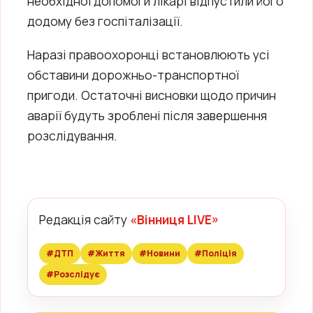
необхідної допомоги лікарі відпустили його
додому без госпіталізації.
Наразі правоохоронці встановлюють усі
обставини дорожньо-транспортної
пригоди. Остаточні висновки щодо причин
аварії будуть зроблені після завершення
розслідування.
Редакція сайту
«Вінниця LIVE»
#ДТП
#Життя
#Новини
#Поліція
#Розслідує