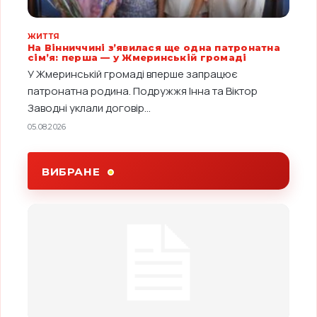
ЖИТТЯ
На Вінниччині з’явилася ще одна патронатна
сім’я: перша — у Жмеринській громаді
У Жмеринській громаді вперше запрацює
патронатна родина. Подружжя Інна та Віктор
Заводні уклали договір...
05.08.2026
ВИБРАНЕ