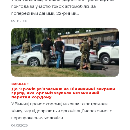
пригода за участю трьох автомобілів. За
попередніми даними, 22-річний...
05.08.2026
ВИБРАНЕ
До 9 років ув’язнення: на Вінниччині викрили
групу, яка організовувала незаконний
перетин кордону
У Вінниці правоохоронці викрили та затримали
жінку, яку підозрюють в організації незаконного
переправлення чоловіків...
04.08.2026