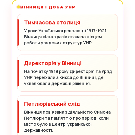
ВІННИЦЯ І ДОБА УНР
Тимчасова столиця
У роки Української революції 1917-1921
Вінниця кілька разів ставала місцем
роботи урядових структур УНР.
Директорія у Вінниці
На початку 1919 року Директорія та Уряд
УНР переїхали з Києва до Вінниці, де
ухвалювали державні рішення.
Петлюрівський слід
Вінниця пов’язана з діяльністю Симона
Петлюри та пам’яттю про період, коли
місто було в центрі української
державності.