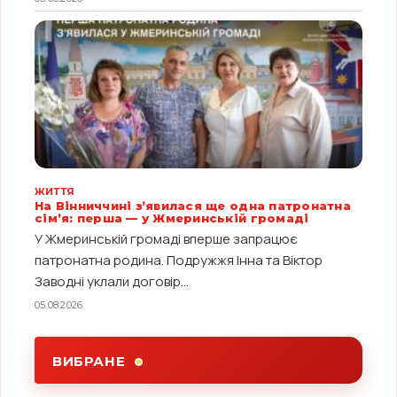
ЖИТТЯ
На Вінниччині з’явилася ще одна патронатна
сім’я: перша — у Жмеринській громаді
У Жмеринській громаді вперше запрацює
патронатна родина. Подружжя Інна та Віктор
Заводні уклали договір...
05.08.2026
ВИБРАНЕ