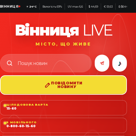
ВІННИЦЯ
☀
24°C
Вологість 69%
UV max 6,6
$ 44,69
€ 51,63
₿ $64 662
Вінниця
LIVE
МІСТО, ЩО ЖИВЕ
♪
ПОВІДОМИТИ
НОВИНУ
ЦІЛОДОБОВА ВАРТА
15-60
З МОБІЛЬНОГО
0-800-60-15-60