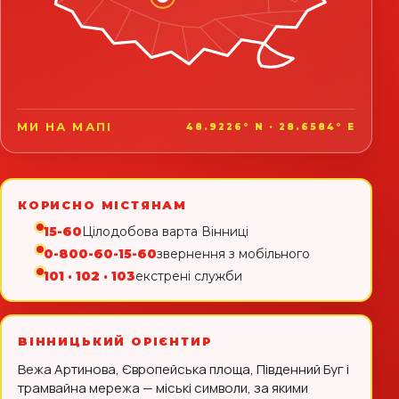
МИ НА МАПІ
48.9226° N · 28.6584° E
КОРИСНО МІСТЯНАМ
15-60
Цілодобова варта Вінниці
0-800-60-15-60
звернення з мобільного
101 · 102 · 103
екстрені служби
ВІННИЦЬКИЙ ОРІЄНТИР
Вежа Артинова, Європейська площа, Південний Буг і
трамвайна мережа — міські символи, за якими