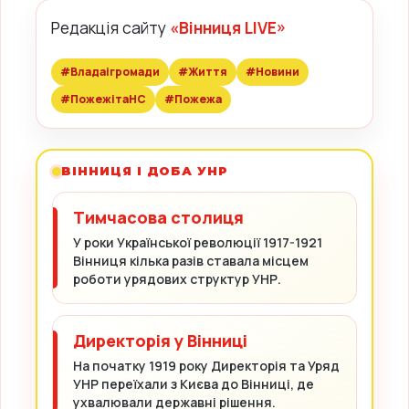
Редакція сайту
«Вінниця LIVE»
#Владаігромади
#Життя
#Новини
#ПожежітаНС
#Пожежа
ВІННИЦЯ І ДОБА УНР
Тимчасова столиця
У роки Української революції 1917-1921
Вінниця кілька разів ставала місцем
роботи урядових структур УНР.
Директорія у Вінниці
На початку 1919 року Директорія та Уряд
УНР переїхали з Києва до Вінниці, де
ухвалювали державні рішення.