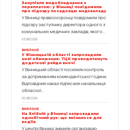
Закупівля медобладнання з
переплатою: у Вінниці повідомили
про підозру посадовцю медзакладу
У Вінниці правоохоронці повідомили про
підозру заступнику директора одного з
комунальних медичних закладів, якого...
03.08.2026
ВИБРАНЕ
У Вінницькій області запровадили
нові обмеження: ТЦК проводитимуть
додаткові рейди вночі
У Вінницькій області посилили контроль
за дотриманням комендантської години.
Відповідний наказ підписали начальниця
обласної...
02.08.2026
ВИБРАНЕ
На Хлібній у Вінниці запровадили
однобічний рух: що змінилося для
водіїв
У центрі Вінниці змінили організацію