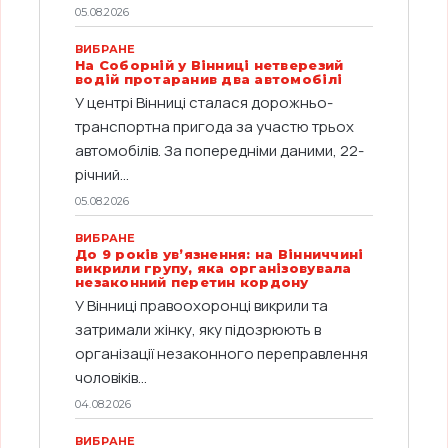
05.08.2026
ВИБРАНЕ
На Соборній у Вінниці нетверезий
водій протаранив два автомобілі
У центрі Вінниці сталася дорожньо-
транспортна пригода за участю трьох
автомобілів. За попередніми даними, 22-
річний...
05.08.2026
ВИБРАНЕ
До 9 років ув’язнення: на Вінниччині
викрили групу, яка організовувала
незаконний перетин кордону
У Вінниці правоохоронці викрили та
затримали жінку, яку підозрюють в
організації незаконного переправлення
чоловіків...
04.08.2026
ВИБРАНЕ