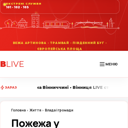
ЕКСТРЕНІ СЛУЖБИ
101 · 102 · 103
В
LIVE
МЕНЮ
 Вінниччині • Вінниця LIVE стежить за головними поді
ЗАРАЗ
Головна
Життя
Влада і громади
Пожежа у