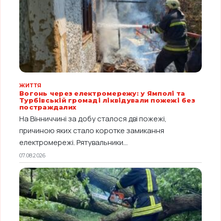
ЖИТТЯ
Вогонь через електромережу: у Ямполі та
Турбівській громаді ліквідували пожежі без
постраждалих
На Вінниччині за добу сталося дві пожежі,
причиною яких стало коротке замикання
електромережі. Рятувальники...
07.08.2026