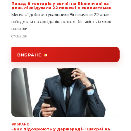
Понад 8 гектарів у вогні: на Вінниччині за
день ліквідували 22 пожежі в екосистемах
Минулої доби рятувальники Вінниччини 22 рази
виїжджали на ліквідацію пожеж, більшість із яких
виникли...
07.08.2026
ВИБРАНЕ
ВИБРАНЕ
«Вас підозрюють у держзраді»: шахраї на