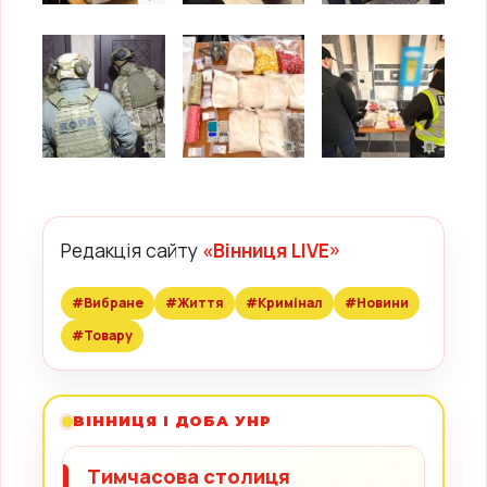
Редакція сайту
«Вінниця LIVE»
#Вибране
#Життя
#Кримінал
#Новини
#Товару
ВІННИЦЯ І ДОБА УНР
Тимчасова столиця