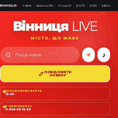
ВІННИЦЯ
☀
21°C
Вологість 93%
UV max 6,7
$ 44,76
€ 51,61
₿ $64 921
Вінниця
LIVE
МІСТО, ЩО ЖИВЕ
♪
ПОВІДОМИТИ
НОВИНУ
ЦІЛОДОБОВА ВАРТА
15-60
З МОБІЛЬНОГО
0-800-60-15-60