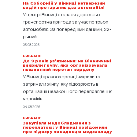
На Соборній у Вінниці нетверезий
водій протаранив два автомобілі
У центрі Вінниці сталася дорожньо-
транспортна пригода за участю трьох
автомобілів. За попередніми даними, 22-
річний...
05.08.2026
ВИБРАНЕ
До 9 років ув’язнення: на Вінниччині
викрили групу, яка організовувала
незаконний перетин кордону
У Вінниці правоохоронці викрили та
затримали жінку, яку підозрюють в
організації незаконного переправлення
чоловіків...
04.08.2026
ВИБРАНЕ
Закупівля медобладнання з
переплатою: у Вінниці повідомили
про підозру посадовцю медзакладу