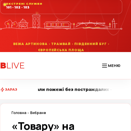
ЕКСТРЕНІ СЛУЖБИ
101 · 102 · 103
В
LIVE
МЕНЮ
ожежі без постраждалих • Вінниця LIVE стежить за гол
ЗАРАЗ
Головна
Вибране
«Товару» на