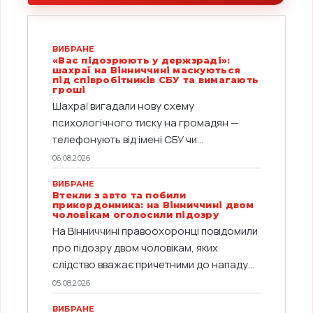
ВИБРАНЕ
«Вас підозрюють у держзраді»:
шахраї на Вінниччині маскуються
під співробітників СБУ та вимагають
гроші
Шахраї вигадали нову схему
психологічного тиску на громадян —
телефонують від імені СБУ чи...
06.08.2026
ВИБРАНЕ
Втекли з авто та побили
прикордонника: на Вінниччині двом
чоловікам оголосили підозру
На Вінниччині правоохоронці повідомили
про підозру двом чоловікам, яких
слідство вважає причетними до нападу...
05.08.2026
ВИБРАНЕ