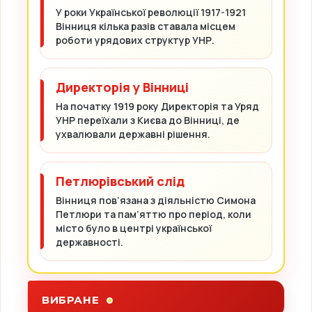
У роки Української революції 1917-1921
Вінниця кілька разів ставала місцем
роботи урядових структур УНР.
Директорія у Вінниці
На початку 1919 року Директорія та Уряд
УНР переїхали з Києва до Вінниці, де
ухвалювали державні рішення.
Петлюрівський слід
Вінниця пов’язана з діяльністю Симона
Петлюри та пам’яттю про період, коли
місто було в центрі української
державності.
ВИБРАНЕ