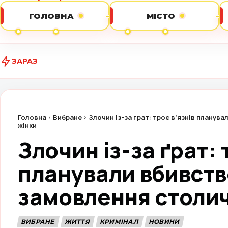
ГОЛОВНА
МІСТО
ЗАРАЗ
В
Головна
Вибране
Злочин із-за ґрат: троє в’язнів планув
жінки
Злочин із-за ґрат: 
планували вбивств
замовлення столич
ВИБРАНЕ
ЖИТТЯ
КРИМІНАЛ
НОВИНИ