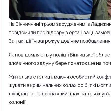
На Вінниччині трьом засудженим із Ладижин
повідомили про підозру в організації замо
За такі дії їм загрожує довічне позбавлення 
Як повідомляють у поліції Вінницької област
злочинного задуму бере початок ще на поч
Жителька столиці, маючи особистий конфлі
шукати в кримінальних колах осіб, які могли
ліквідацію. Так вона «вийшла» на трьох ув’
колонії.