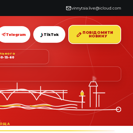
vinnytsia.live@icloud.com
♪
ПОВІДОМИТИ
Telegram
TikTok
НОВИНУ
ІЛЬНОГО
0-15-60