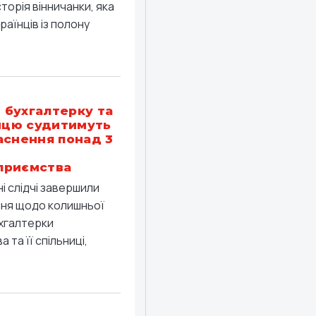
торія вінничанки, яка
раїнців із полону
бухгалтерку та
ницю судитимуть
аснення понад 3
приємства
ні слідчі завершили
ння щодо колишньої
хгалтерки
 та її спільниці,