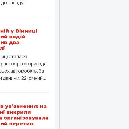
до нападу...
ній у Вінниці
ий водій
ив два
лі
ниці сталася
ранспортна пригода
рьох автомобілів. За
 даними, 22-річний...
в ув’язнення: на
ні викрили
ка організовувала
ий перетин