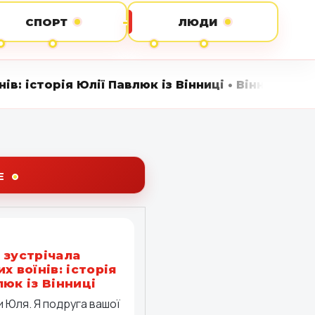
СПОРТ
ЛЮДИ
Юлії Павлюк із Вінниці • Вінниця LIVE стежить 
Е
 зустрічала
х воїнів: історія
люк із Вінниці
 Юля. Я подруга вашої