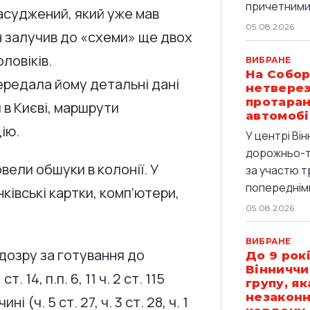
причетними 
засуджений, який уже мав
05.08.2026
ін залучив до «схеми» ще двох
ловіків.
ВИБРАНЕ
На Собор
ередала йому детальні дані
нетверез
протаран
в Києві, маршрути
автомобі
ію.
У центрі Він
дорожньо-т
вели обшуки в колонії. У
за участю т
попередніми
ківські картки, комп’ютери,
05.08.2026
ВИБРАНЕ
дозру за готування до
До 9 рокі
Вінниччи
т. 14, п.п. 6, 11 ч. 2 ст. 115
групу, я
незаконн
 (ч. 5 ст. 27, ч. 3 ст. 28, ч. 1