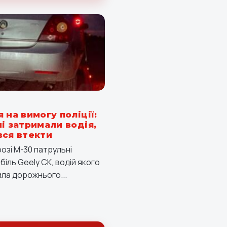
 на вимогу поліції:
і затримали водія,
вся втекти
озі М-30 патрульні
іль Geely CK, водій якого
ла дорожнього...