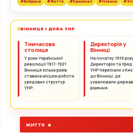
#Вибране
#Життя
#Кримінал
#Новини
#Зл
ВІННИЦЯ І ДОБА УНР
Тимчасова
Директорія у
столиця
Вінниці
У роки Української
На початку 1919 рок
революції 1917-1921
Директорія та Уряд
Вінниця кілька разів
УНР переїхали з Киє
ставала місцем роботи
до Вінниці, де
урядових структур
ухвалювали держав
УНР.
рішення.
ЖИТТЯ