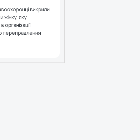
равоохоронці викрили
 жінку, яку
в організації
о переправлення