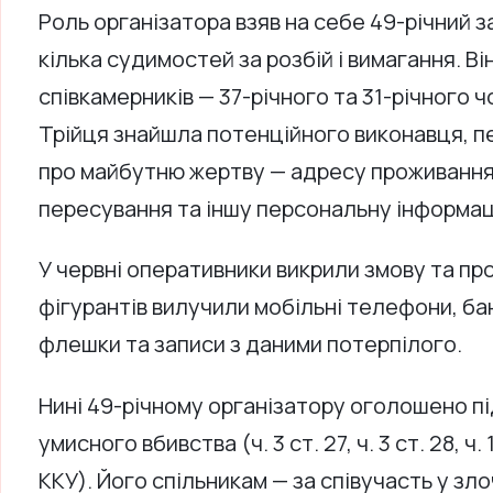
Роль організатора взяв на себе 49-річний 
кілька судимостей за розбій і вимагання. В
співкамерників — 37-річного та 31-річного чо
Трійця знайшла потенційного виконавця, п
про майбутню жертву — адресу проживання 
пересування та іншу персональну інформац
У червні оперативники викрили змову та про
фігурантів вилучили мобільні телефони, бан
флешки та записи з даними потерпілого.
Нині 49-річному організатору оголошено пі
умисного вбивства (ч. 3 ст. 27, ч. 3 ст. 28, ч. 1 с
ККУ). Його спільникам — за співучасть у злочині