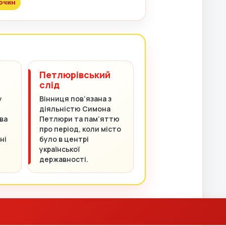
очин
Петлюрівський
слід
у
Вінниця пов’язана з
діяльністю Симона
ва
Петлюри та пам’яттю
про період, коли місто
ні
було в центрі
української
державності.