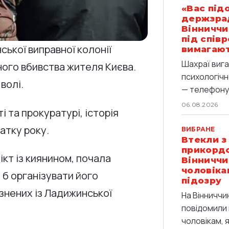
«Вас під
держзрад
Вінниччи
під спів
ської виправної колонії
вимагают
Шахраї вига
вного вбивства жителя Києва.
психологічн
волі.
— телефоную
06.08.2026
і та прокуратурі, історія
атку року.
ВИБРАНЕ
Втекли з
прикордо
кт із киянином, почала
Вінниччи
чоловіка
 б організувати його
підозру
язнених із Ладижинської
На Вінниччи
повідомили 
чоловікам, 