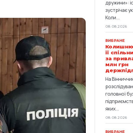
дружини»: іс
зустрічає ук
Коли...
08.08.2026
ВИБРАНЕ
Колишню 
її спіль
за привл
млн грн
держпід
На Вінниччи
розслідува
головної бу
підприємства
яких...
08.08.2026
ВИБРАНЕ