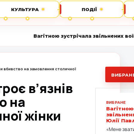
КУЛЬТУРА
ПОДІЇ
агітною зустрічала звільнених воїнів: історія 
али вбивство на замовлення столичної
ВИБРАН
троє в’язнів
о на
ВИБРАНЕ
Вагітною
ної жінки
звільнени
Юлії Пав
«Мене звати