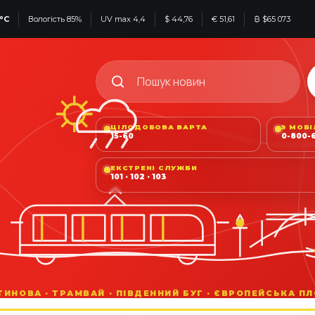
°C
Вологість 85%
UV max 4,4
$ 44,76
€ 51,61
₿ $65 073
ЦІЛОДОБОВА ВАРТА
З МОБ
15-60
0-800-6
ЕКСТРЕНІ СЛУЖБИ
101 · 102 · 103