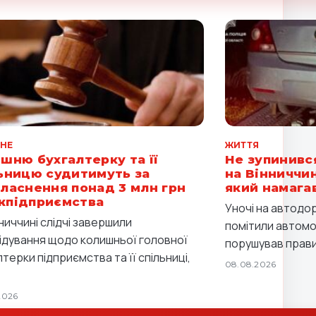
НЕ
ЖИТТЯ
шню бухгалтерку та її
Не зупинився
ьницю судитимуть за
на Вінниччин
ласнення понад 3 млн грн
який намага
жпідприємства
Уночі на автодор
ниччині слідчі завершили
помітили автомоб
ідування щодо колишньої головної
порушував прави
терки підприємства та її спільниці,
08.08.2026
2026