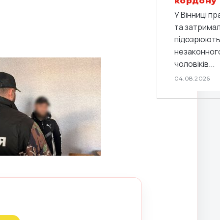
кордону
У Вінниці п
та затримали
підозрюють 
незаконног
чоловіків...
04.08.2026