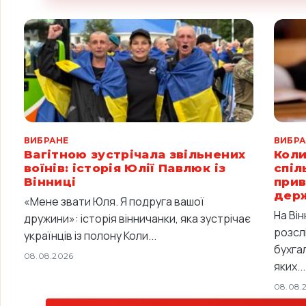
ВИБРАНЕ
ВИБРА
Вагітною зустрічала звільнених
Коли
воїнів: історія Юлії Павлюк із
спіл
Вінниці
прив
дер
«Мене звати Юля. Я подруга вашої
На Він
дружини»: історія вінничанки, яка зустрічає
розсл
українців із полону Коли...
бухгал
08.08.2026
яких...
08.08.