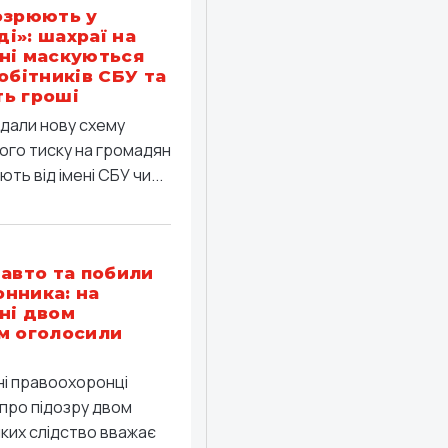
озрюють у
і»: шахраї на
ні маскуються
робітників СБУ та
ь гроші
дали нову схему
ого тиску на громадян
ть від імені СБУ чи...
 авто та побили
нника: на
ні двом
м оголосили
ні правоохоронці
про підозру двом
яких слідство вважає