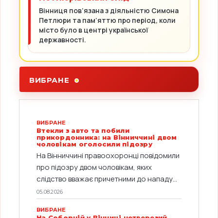
Вінниця пов’язана з діяльністю Симона
Петлюри та пам’яттю про період, коли
місто було в центрі української
державності.
ВИБРАНЕ
ВИБРАНЕ
Втекли з авто та побили
прикордонника: на Вінниччині двом
чоловікам оголосили підозру
На Вінниччині правоохоронці повідомили
про підозру двом чоловікам, яких
слідство вважає причетними до нападу...
05.08.2026
ВИБРАНЕ
На Соборній у Вінниці нетверезий