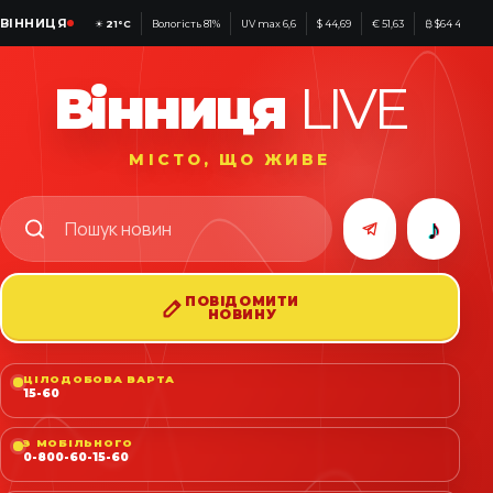
ВІННИЦЯ
☀
21°C
Вологість 81%
UV max 6,6
$ 44,69
€ 51,63
₿ $64 441
Вінниця
LIVE
МІСТО, ЩО ЖИВЕ
♪
ПОВІДОМИТИ
НОВИНУ
ЦІЛОДОБОВА ВАРТА
15-60
З МОБІЛЬНОГО
0-800-60-15-60