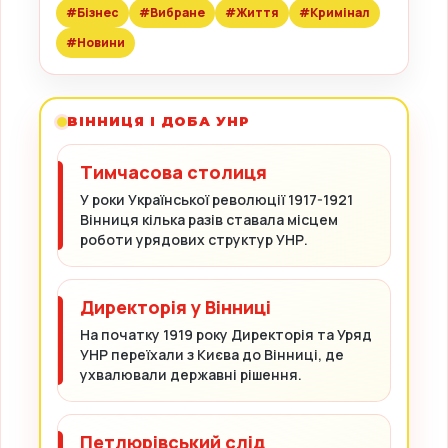
#Бізнес
#Вибране
#Життя
#Кримінал
#Новини
ВІННИЦЯ І ДОБА УНР
Тимчасова столиця
У роки Української революції 1917-1921
Вінниця кілька разів ставала місцем
роботи урядових структур УНР.
Директорія у Вінниці
На початку 1919 року Директорія та Уряд
УНР переїхали з Києва до Вінниці, де
ухвалювали державні рішення.
Петлюрівський слід