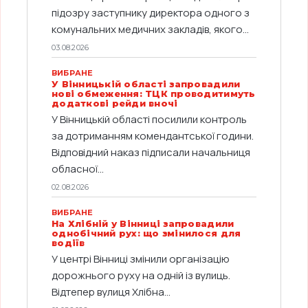
підозру заступнику директора одного з
комунальних медичних закладів, якого...
03.08.2026
ВИБРАНЕ
У Вінницькій області запровадили
нові обмеження: ТЦК проводитимуть
додаткові рейди вночі
У Вінницькій області посилили контроль
за дотриманням комендантської години.
Відповідний наказ підписали начальниця
обласної...
02.08.2026
ВИБРАНЕ
На Хлібній у Вінниці запровадили
однобічний рух: що змінилося для
водіїв
У центрі Вінниці змінили організацію
дорожнього руху на одній із вулиць.
Відтепер вулиця Хлібна...