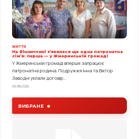
ЖИТТЯ
На Вінниччині з’явилася ще одна патронатна
сім’я: перша — у Жмеринській громаді
У Жмеринській громаді вперше запрацює
патронатна родина. Подружжя Інна та Віктор
Заводні уклали договір...
05.08.2026
ВИБРАНЕ