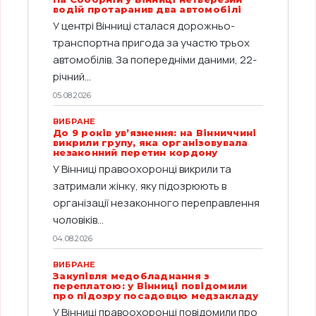
водій протаранив два автомобілі
У центрі Вінниці сталася дорожньо-
транспортна пригода за участю трьох
автомобілів. За попередніми даними, 22-
річний...
05.08.2026
ВИБРАНЕ
До 9 років ув’язнення: на Вінниччині
викрили групу, яка організовувала
незаконний перетин кордону
У Вінниці правоохоронці викрили та
затримали жінку, яку підозрюють в
організації незаконного переправлення
чоловіків...
04.08.2026
ВИБРАНЕ
Закупівля медобладнання з
переплатою: у Вінниці повідомили
про підозру посадовцю медзакладу
У Вінниці правоохоронці повідомили про