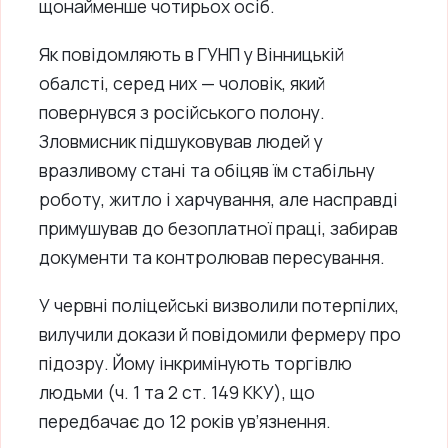
щонайменше чотирьох осіб.
Як повідомляють в ГУНП у Вінницькій
обалсті, серед них — чоловік, який
повернувся з російського полону.
Зловмисник підшуковував людей у
вразливому стані та обіцяв їм стабільну
роботу, житло і харчування, але насправді
примушував до безоплатної праці, забирав
документи та контролював пересування.
У червні поліцейські визволили потерпілих,
вилучили докази й повідомили фермеру про
підозру. Йому інкримінують торгівлю
людьми (ч. 1 та 2 ст. 149 ККУ), що
передбачає до 12 років ув’язнення.