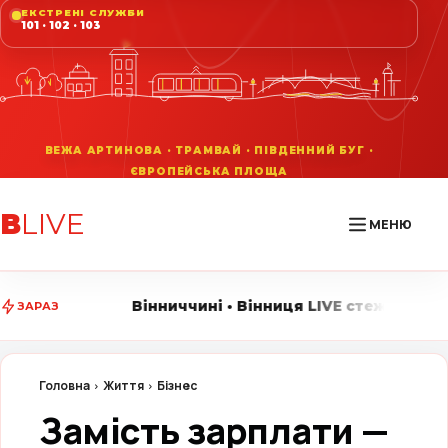
ЕКСТРЕНІ СЛУЖБИ
101 · 102 · 103
В
LIVE
МЕНЮ
ччині • Вінниця LIVE стежить за головними подіями мі
ЗАРАЗ
Головна
Життя
Бізнес
Замість зарплати —