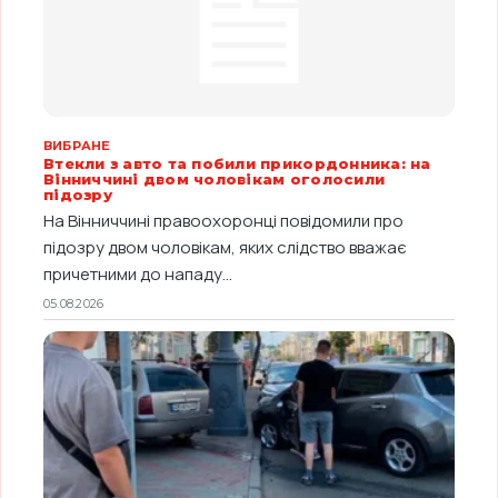
ВИБРАНЕ
Втекли з авто та побили прикордонника: на
Вінниччині двом чоловікам оголосили
підозру
На Вінниччині правоохоронці повідомили про
підозру двом чоловікам, яких слідство вважає
причетними до нападу...
05.08.2026