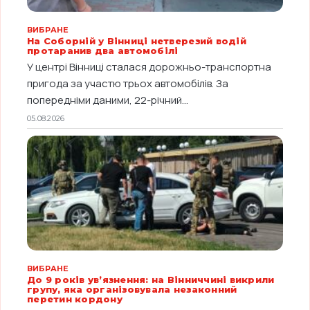
ВИБРАНЕ
На Соборній у Вінниці нетверезий водій
протаранив два автомобілі
У центрі Вінниці сталася дорожньо-транспортна
пригода за участю трьох автомобілів. За
попередніми даними, 22-річний...
05.08.2026
ВИБРАНЕ
До 9 років ув’язнення: на Вінниччині викрили
групу, яка організовувала незаконний
перетин кордону