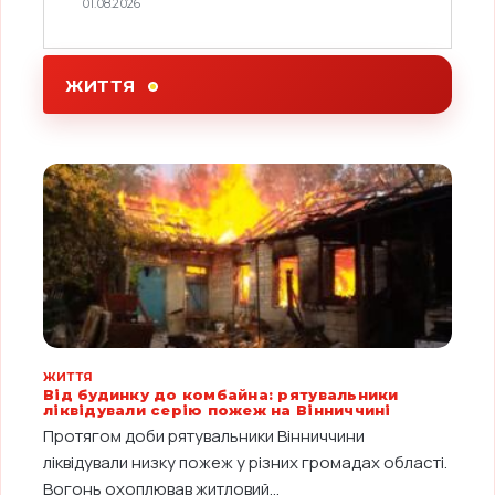
01.08.2026
ЖИТТЯ
ЖИТТЯ
Від будинку до комбайна: рятувальники
ліквідували серію пожеж на Вінниччині
Протягом доби рятувальники Вінниччини
ліквідували низку пожеж у різних громадах області.
Вогонь охоплював житловий...