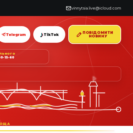
vinnytsia.live@icloud.com
♪
ПОВІДОМИТИ
Telegram
TikTok
НОВИНУ
ІЛЬНОГО
0-15-60