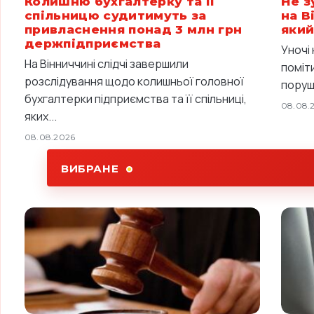
Колишню бухгалтерку та її
Не з
спільницю судитимуть за
на В
привласнення понад 3 млн грн
який
держпідприємства
Уночі
На Вінниччині слідчі завершили
поміт
розслідування щодо колишньої головної
поруш
бухгалтерки підприємства та її спільниці,
08.08.
яких...
08.08.2026
ВИБРАНЕ