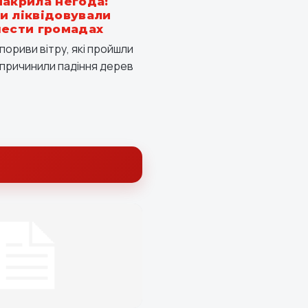
накрила негода:
и ліквідовували
шести громадах
пориви вітру, які пройшли
спричинили падіння дерев