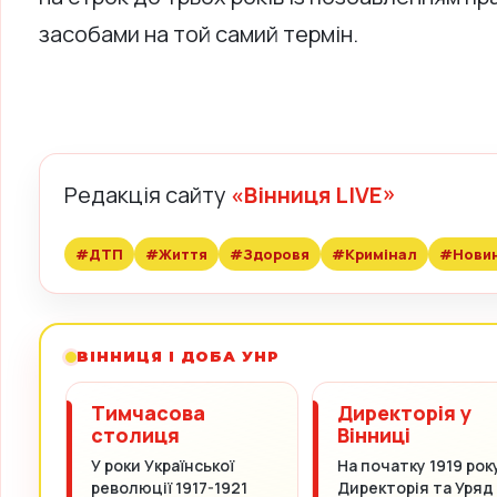
засобами на той самий термін.
Редакція сайту
«Вінниця LIVE»
#ДТП
#Життя
#Здоровя
#Кримінал
#Нови
ВІННИЦЯ І ДОБА УНР
Тимчасова
Директорія у
столиця
Вінниці
У роки Української
На початку 1919 рок
революції 1917-1921
Директорія та Уряд