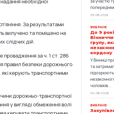
 надання необхідної
за участю т
попередніми
05.08.2026
сп’яніння. За результатами
ВИБРАНЕ
ль вилучено та поміщено на
До 9 рокі
Вінниччи
х слідчих дій.
групу, я
незаконн
кордону
е провадження за ч. 1 ст. 286
У Вінниці п
ня правил безпеки дорожнього
та затримали
, які керують транспортними
підозрюють 
незаконног
чоловіків...
04.08.2026
причини дорожньо-транспортної
ння у вигляді обмеження волі
ВИБРАНЕ
Закупівл
рава керувати транспортними