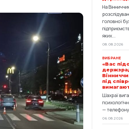
На Вінниччи
розслідува
головної бу
підприємства
яких...
08.08.2026
ВИБРАНЕ
«Вас під
держзрад
Вінниччи
під спів
вимагают
Шахраї вига
психологічн
— телефоную
06.08.2026