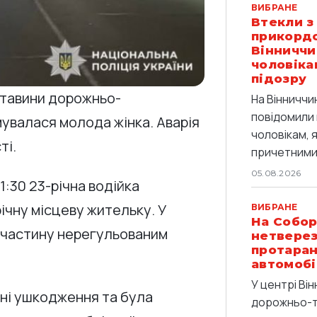
ВИБРАНЕ
Втекли з
прикордо
Вінниччи
чоловіка
підозру
ставини дорожньо-
На Вінниччи
повідомили 
мувалася молода жінка. Аварія
чоловікам, 
ті.
причетними 
05.08.2026
1:30 23-річна водійка
ічну місцеву жительку. У
ВИБРАНЕ
На Собор
 частину нерегульованим
нетверез
протаран
автомобі
У центрі Він
сні ушкодження та була
дорожньо-т