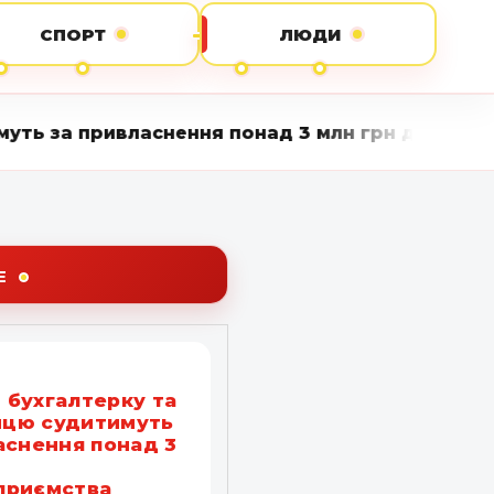
СПОРТ
ЛЮДИ
ласнення понад 3 млн грн держпідприємства • 
Е
бухгалтерку та
ницю судитимуть
аснення понад 3
приємства