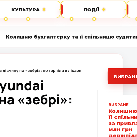
КУЛЬТУРА
ПОДІЇ
ухгалтерку та її спільницю судитимуть за прив
 дівчину на «зебрі»: потерпіла в лікарні
ВИБРАН
Hyundai
на «зебрі»:
ВИБРАНЕ
і
Колишню 
її спіль
за привл
млн грн
держпід