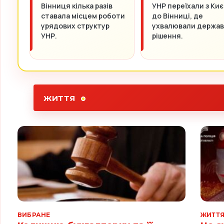
Вінниця кілька разів
УНР переїхали з Киє
ставала місцем роботи
до Вінниці, де
урядових структур
ухвалювали держав
УНР.
рішення.
ЖИТТЯ
ВИБРАНЕ
ЖИТТ