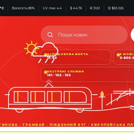
°C
Вологість 80%
UV max 4,4
$ 44,76
€ 51,61
₿ $65 026
ЦІЛОДОБОВА ВАРТА
З МОБ
15-60
0-800-6
ЕКСТРЕНІ СЛУЖБИ
101 · 102 · 103