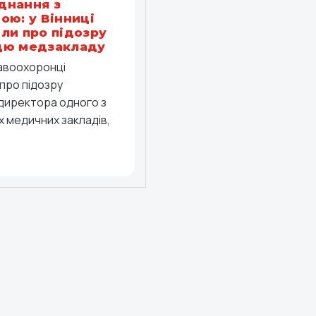
днання з
ою: у Вінниці
ли про підозру
цю медзакладу
равоохоронці
про підозру
директора одного з
 медичних закладів,