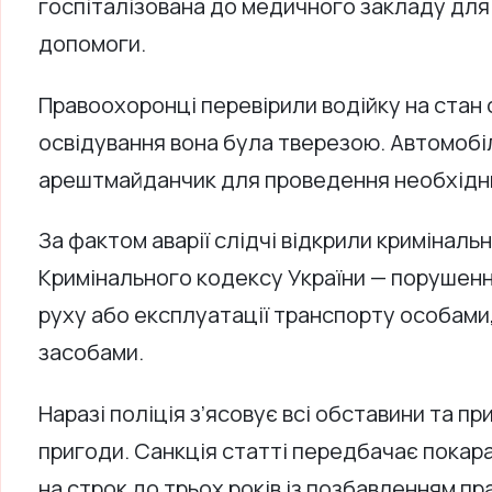
госпіталізована до медичного закладу для
допомоги.
Правоохоронці перевірили водійку на стан 
освідування вона була тверезою. Автомобі
арештмайданчик для проведення необхідни
За фактом аварії слідчі відкрили кримінальн
Кримінального кодексу України — порушен
руху або експлуатації транспорту особами
засобами.
Наразі поліція з’ясовує всі обставини та 
пригоди. Санкція статті передбачає покара
на строк до трьох років із позбавленням п