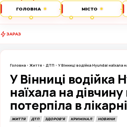
ГОЛОВНА
МІСТО
ЗАРАЗ
Колишню б
Головна
Життя
ДТП
У Вінниці водійка Hyundai наїхала на
У Вінниці водійка 
наїхала на дівчину 
потерпіла в лікарн
ЖИТТЯ
ДТП
ЗДОРОВ’Я
КРИМІНАЛ
НОВИНИ