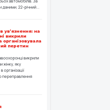
рьох автомобілів. За
 даними, 22-річний...
в ув’язнення: на
ні викрили
ка організовувала
ий перетин
равоохоронці викрили
 жінку, яку
в організації
о переправлення
я