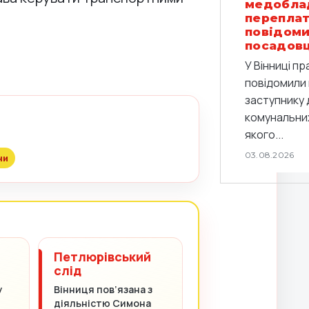
медобла
переплат
повідоми
посадов
У Вінниці п
повідомили 
заступнику 
комунальних
якого...
03.08.2026
ни
Петлюрівський
слід
у
Вінниця пов’язана з
діяльністю Симона