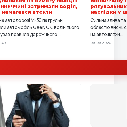
упинився на вимогу поліції:
Вінниччину 
інниччині затримали водія,
рятувальник
 намагався втекти
наслідки у 
 на автодорозі М-30 патрульні
Сильна злива та 
или автомобіль Geely CK, водій якого
областю вночі, 
ував правила дорожнього...
на автошляхи....
2026
08.08.2026