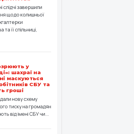
ні слідчі завершили
ння щодо колишньої
хгалтерки
 та її спільниці,
озрюють у
і»: шахраї на
ні маскуються
робітників СБУ та
ь гроші
дали нову схему
ого тиску на громадян
ть від імені СБУ чи...