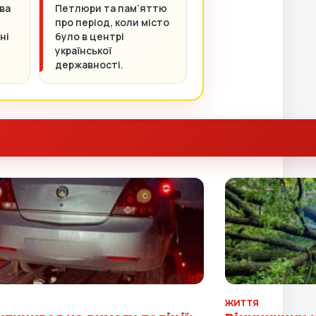
ва
Петлюри та пам’яттю
про період, коли місто
ні
було в центрі
української
державності.
Я
ЖИТТЯ