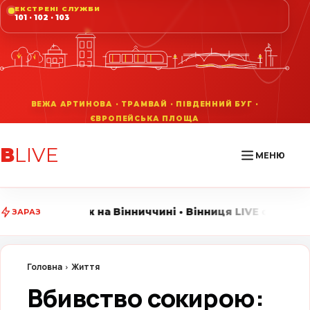
ЕКСТРЕНІ СЛУЖБИ
101 · 102 · 103
В
LIVE
МЕНЮ
Вінниччині • Вінниця LIVE стежить за головними подія
ЗАРАЗ
Головна
Життя
Вбивство сокирою: