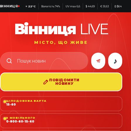
ВІННИЦЯ
☀
22°C
Вологість 74%
UV max 6,6
$ 44,69
€ 51,63
₿ $64 576
Вінниця
LIVE
МІСТО, ЩО ЖИВЕ
♪
ПОВІДОМИТИ
НОВИНУ
ЦІЛОДОБОВА ВАРТА
15-60
З МОБІЛЬНОГО
0-800-60-15-60