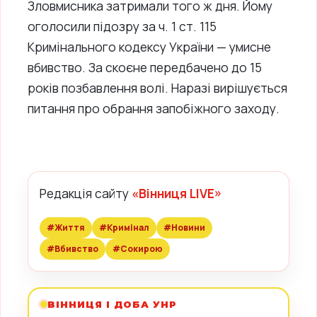
Зловмисника затримали того ж дня. Йому
оголосили підозру за ч. 1 ст. 115
Кримінального кодексу України — умисне
вбивство. За скоєне передбачено до 15
років позбавлення волі. Наразі вирішується
питання про обрання запобіжного заходу.
Редакція сайту
«Вінниця LIVE»
#Життя
#Кримінал
#Новини
#Вбивство
#Сокирою
ВІННИЦЯ І ДОБА УНР