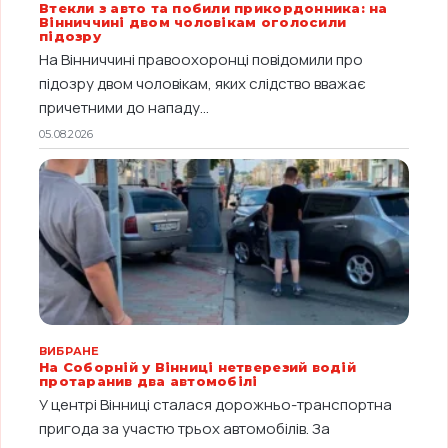
Втекли з авто та побили прикордонника: на
Вінниччині двом чоловікам оголосили
підозру
На Вінниччині правоохоронці повідомили про
підозру двом чоловікам, яких слідство вважає
причетними до нападу...
05.08.2026
ВИБРАНЕ
На Соборній у Вінниці нетверезий водій
протаранив два автомобілі
У центрі Вінниці сталася дорожньо-транспортна
пригода за участю трьох автомобілів. За