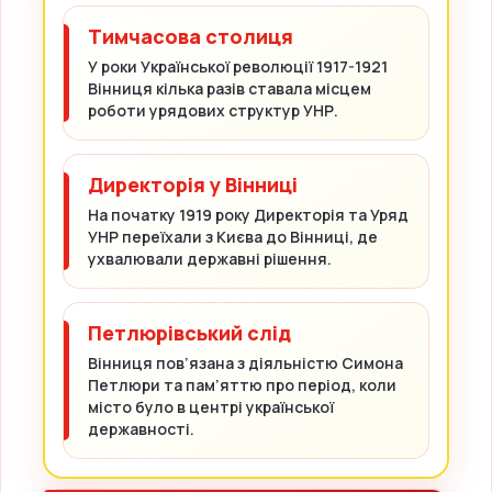
Тимчасова столиця
У роки Української революції 1917-1921
Вінниця кілька разів ставала місцем
роботи урядових структур УНР.
Директорія у Вінниці
На початку 1919 року Директорія та Уряд
УНР переїхали з Києва до Вінниці, де
ухвалювали державні рішення.
Петлюрівський слід
Вінниця пов’язана з діяльністю Симона
Петлюри та пам’яттю про період, коли
місто було в центрі української
державності.