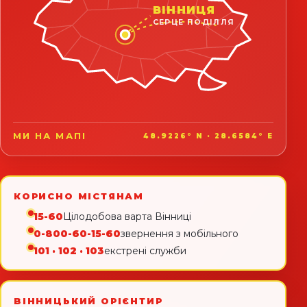
ВІННИЦЯ
СЕРЦЕ ПОДІЛЛЯ
МИ НА МАПІ
48.9226° N · 28.6584° E
КОРИСНО МІСТЯНАМ
15-60
Цілодобова варта Вінниці
0-800-60-15-60
звернення з мобільного
101 · 102 · 103
екстрені служби
ВІННИЦЬКИЙ ОРІЄНТИР