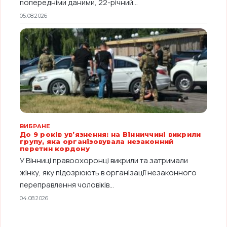
попередніми даними, 22-річний...
05.08.2026
ВИБРАНЕ
До 9 років ув’язнення: на Вінниччині викрили
групу, яка організовувала незаконний
перетин кордону
У Вінниці правоохоронці викрили та затримали
жінку, яку підозрюють в організації незаконного
переправлення чоловіків...
04.08.2026