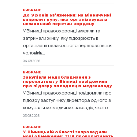
ВИБРАНЕ
До 9 років ув’язнення: на Вінниччині
викрили групу, яка організовувала
незаконний перетин кордону
У Вінниці правоохоронці викрили та
затримали жінку, яку підозрюють в
організації незаконного переправлення
чоловіків...
04.08.2026
ВИБРАНЕ
Закупівля медобладнання з
переплатою: у Вінниці повідомили
про підозру посадовцю медзакладу
У Вінниці правоохоронці повідомили про
підозру заступнику директора одного з
комунальних медичних закладів, якого...
03.08.2026
ВИБРАНЕ
У Вінницькій області запровадили
нові обмеження: ТЦК проводитимуть