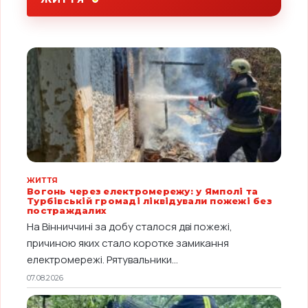
ЖИТТЯ
Вогонь через електромережу: у Ямполі та
Турбівській громаді ліквідували пожежі без
постраждалих
На Вінниччині за добу сталося дві пожежі,
причиною яких стало коротке замикання
електромережі. Рятувальники...
07.08.2026