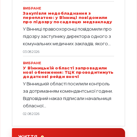
ВИБРАНЕ
Закупівля медобладнання з
переплатою: у Вінниці повідомили
про підозру посадовцю медзакладу
У Вінниці правоохоронці повідомили про
підозру заступнику директора одного з
комунальних медичних закладів, якого...
03.08.2026
ВИБРАНЕ
У Вінницькій області запровадили
нові обмеження: ТЦК проводитимуть
додаткові рейди вночі
У Вінницькій області посилили контроль
за дотриманням комендантської години.
Відповідний наказ підписали начальниця
обласної...
02.08.2026
ЖИТТЯ