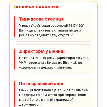
ВІННИЦЯ І ДОБА УНР
Тимчасова столиця
У роки Української революції 1917-1921
Вінниця кілька разів ставала місцем
роботи урядових структур УНР.
Директорія у Вінниці
На початку 1919 року Директорія та Уряд
УНР переїхали з Києва до Вінниці, де
ухвалювали державні рішення.
Петлюрівський слід
Вінниця пов’язана з діяльністю Симона
Петлюри та пам’яттю про період, коли
місто було в центрі української
державності.