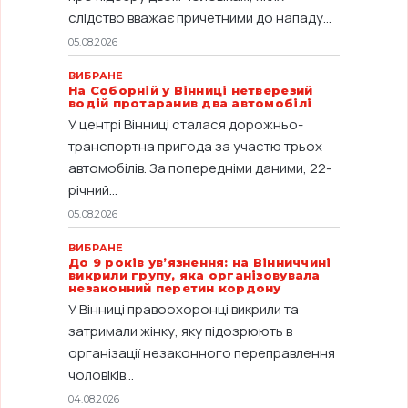
слідство вважає причетними до нападу...
05.08.2026
ВИБРАНЕ
На Соборній у Вінниці нетверезий
водій протаранив два автомобілі
У центрі Вінниці сталася дорожньо-
транспортна пригода за участю трьох
автомобілів. За попередніми даними, 22-
річний...
05.08.2026
ВИБРАНЕ
До 9 років ув’язнення: на Вінниччині
викрили групу, яка організовувала
незаконний перетин кордону
У Вінниці правоохоронці викрили та
затримали жінку, яку підозрюють в
організації незаконного переправлення
чоловіків...
04.08.2026