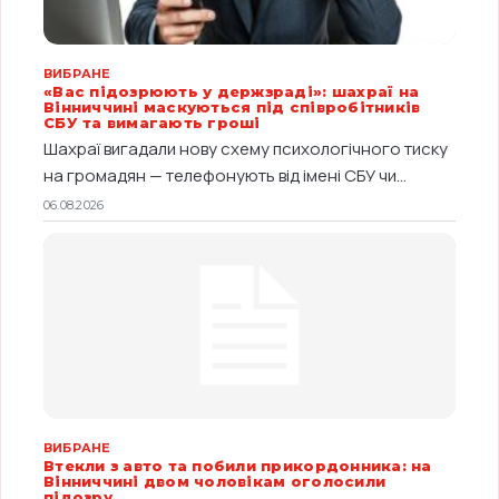
ВИБРАНЕ
«Вас підозрюють у держзраді»: шахраї на
Вінниччині маскуються під співробітників
СБУ та вимагають гроші
Шахраї вигадали нову схему психологічного тиску
на громадян — телефонують від імені СБУ чи...
06.08.2026
ВИБРАНЕ
Втекли з авто та побили прикордонника: на
Вінниччині двом чоловікам оголосили
підозру