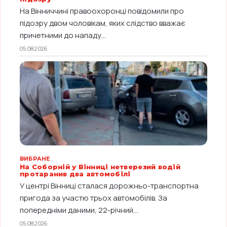
На Вінниччині правоохоронці повідомили про
підозру двом чоловікам, яких слідство вважає
причетними до нападу...
05.08.2026
ВИБРАНЕ
На Соборній у Вінниці нетверезий водій
протаранив два автомобілі
У центрі Вінниці сталася дорожньо-транспортна
пригода за участю трьох автомобілів. За
попередніми даними, 22-річний...
05.08.2026