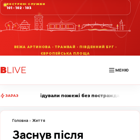
ЕКСТРЕНІ СЛУЖБИ
101 · 102 · 103
В
LIVE
МЕНЮ
али пожежі без постраждалих • Вінниця LIVE стежить 
ЗАРАЗ
Головна
Життя
Заснув після