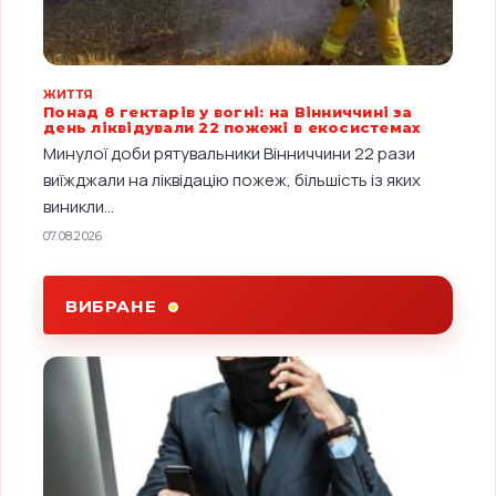
ЖИТТЯ
Понад 8 гектарів у вогні: на Вінниччині за
день ліквідували 22 пожежі в екосистемах
Минулої доби рятувальники Вінниччини 22 рази
виїжджали на ліквідацію пожеж, більшість із яких
виникли...
07.08.2026
ВИБРАНЕ