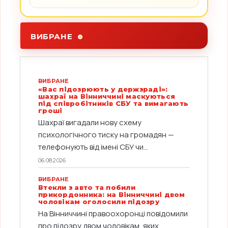
ВИБРАНЕ
ВИБРАНЕ
«Вас підозрюють у держзраді»:
шахраї на Вінниччині маскуються
під співробітників СБУ та вимагають
гроші
Шахраї вигадали нову схему
психологічного тиску на громадян —
телефонують від імені СБУ чи...
06.08.2026
ВИБРАНЕ
Втекли з авто та побили
прикордонника: на Вінниччині двом
чоловікам оголосили підозру
На Вінниччині правоохоронці повідомили
про підозру двом чоловікам, яких