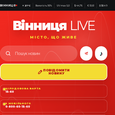
ВІННИЦЯ
☀
21°C
Вологість 95%
UV max 5,0
$ 44,76
€ 51,61
₿ $64 923
Вінниця
LIVE
МІСТО, ЩО ЖИВЕ
♪
ПОВІДОМИТИ
НОВИНУ
ЦІЛОДОБОВА ВАРТА
15-60
З МОБІЛЬНОГО
0-800-60-15-60