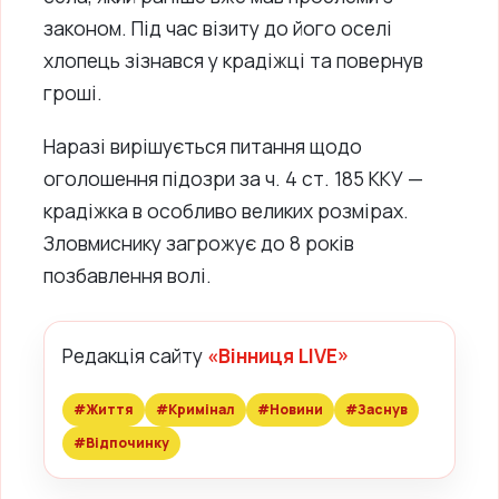
законом. Під час візиту до його оселі
хлопець зізнався у крадіжці та повернув
гроші.
Наразі вирішується питання щодо
оголошення підозри за ч. 4 ст. 185 ККУ —
крадіжка в особливо великих розмірах.
Зловмиснику загрожує до 8 років
позбавлення волі.
Редакція сайту
«Вінниця LIVE»
#Життя
#Кримінал
#Новини
#Заснув
#Відпочинку