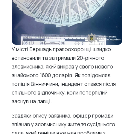
У місті Бершадь правоохоронці швидко
встановили та затримали 20-річного
зловмисника, який викрав у свого нового
знайомого 1600 доларів. Як повідомляє
поліція Вінниччини, інцидент стався після
спільного відпочинку, коли потерпілий
заснув на лавці.
Завдяки опису заявника, офіцер громади
впізнав у зловмиснику жителя сусіднього
села, який раніше вже мав проблеми з