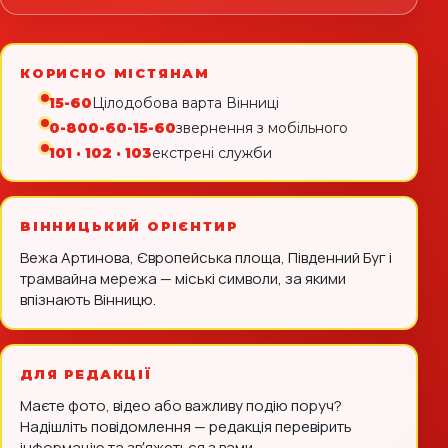
КОРИСНО МІСТЯНАМ
15-60
Цілодобова варта Вінниці
0-800-60-15-60
звернення з мобільного
101 · 102 · 103
екстрені служби
ВІННИЦЬКИЙ ОРІЄНТИР
Вежа Артинова, Європейська площа, Південний Буг і
трамвайна мережа — міські символи, за якими
впізнають Вінницю.
ДЛЯ РЕДАКЦІЇ
Маєте фото, відео або важливу подію поруч?
Надішліть повідомлення — редакція перевірить
інформацію та звʼяжеться з вами.